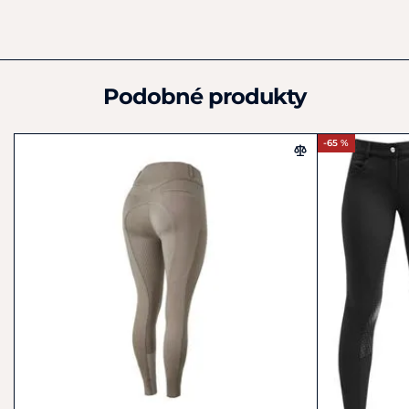
+420 602 378 801
info@equiservis.cz
Podobné produkty
-65 %