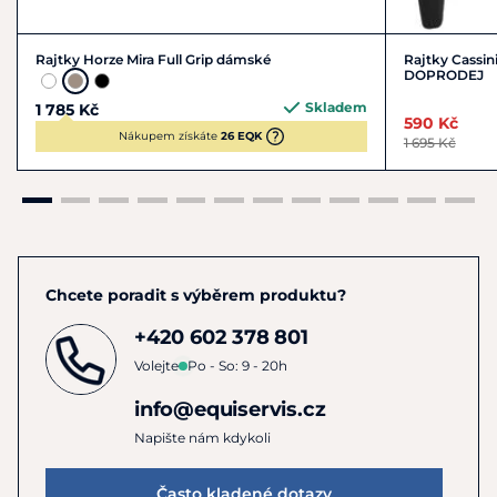
Rajtky Horze Mira Full Grip dámské
Rajtky Cassin
DOPRODEJ
Skladem
1 785 Kč
590 Kč
Nákupem získáte
26 EQK
1 695 Kč
Chcete poradit s výběrem produktu?
+420 602 378 801
Volejte
Po - So: 9 - 20h
info@equiservis.cz
Napište nám kdykoli
Často kladené dotazy