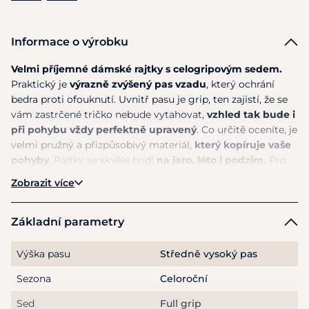
Informace o výrobku
Velmi příjemné dámské rajtky s celogripovým sedem.
Praktický je
výrazně zvýšený pas vzadu
, který ochrání
bedra proti ofouknutí. Uvnitř pasu je grip, ten zajistí, že se
vám zastrčené tričko nebude vytahovat,
vzhled tak bude i
při pohybu vždy perfektně upravený
. Co určitě oceníte, je
velmi pružný a přizpůsobivý materiál,
který kopíruje vaše
pohyby
. Rajtky se skvěle hodí
na jaro, léto i podzim.
Pro
drobnosti můžete využít dvě přední otevřené kapsy, na
Zobrazit více
telefon je určená kapsa na zip na pravém stehně, zadní
kapsa na zip je pouze ozdobná. Zakončení nohavic je také z
pružného a jemnějšího materiálu, díky tomu se
snadno
Základní parametry
oblékají a perfektně sedí pod vysokými jezdeckými
botami.
Celogripový sed vám dodá v sedle
příjemnou
Výška pasu
Středně vysoký pas
stabilitu.
Sezona
Celoroční
Materiál
: 90% mikropolyester, 10% elastan
Sed
Full grip