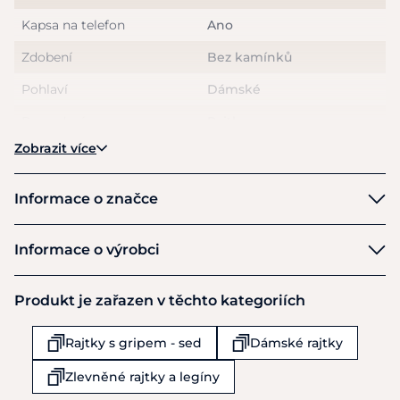
Pokyny k péči
: Perte naruby a odděleně na 30 stupňů Celsia
Kapsa na telefon
Ano
s šetrným pracím prostředkem.
Zdobení
Bez kamínků
Pohlaví
Dámské
Provedení
Rajtky
Zobrazit více
Informace o značce
Cassini
Informace o výrobci
Výrobce
Produkt je zařazen v těchto kategoriích
Equiservis s.r.o.
Obchodní 977
Rajtky s gripem - sed
Dámské rajtky
Rudná u Prahy
25219
Zlevněné rajtky a legíny
Česká republika