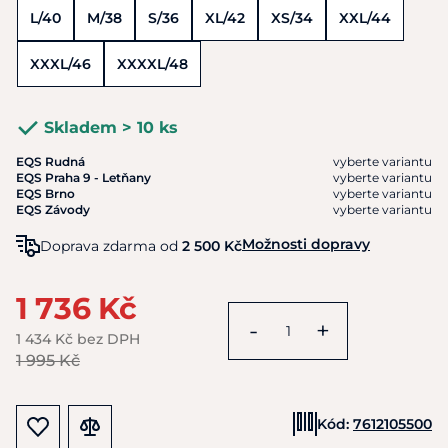
L/40
M/38
S/36
XL/42
XS/34
XXL/44
XXXL/46
XXXXL/48
Skladem > 10 ks
EQS Rudná
vyberte variantu
EQS Praha 9 - Letňany
vyberte variantu
EQS Brno
vyberte variantu
EQS Závody
vyberte variantu
Možnosti dopravy
Doprava zdarma od
2 500 Kč
1 736 Kč
-
+
1 434 Kč bez DPH
1 995 Kč
Kód:
7612105500