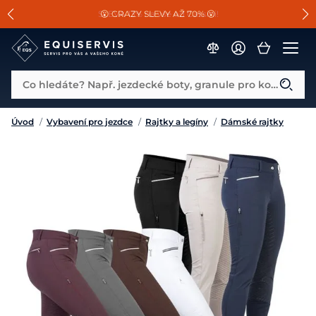
📐Pasování a doplňky k vybraným sedlům ZDARMA 🐴
SLEVA 13% na vše od Cassini!
😮 CRAZY SLEVY AŽ 70% 😮
Co hledáte? Např. jezdecké boty, granule pro koně...
Úvod
/
Vybavení pro jezdce
/
Rajtky a legíny
/
Dámské rajtky