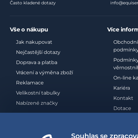
Často kladené dotazy
info@equiser
Vše o nákupu
Více infor
Jak nakupovat
Obchodní
podmínk
Nejčastější dotazy
Podmínk
Doprava a platba
věrnostní
Vrácení a výměna zboží
On-line k
Reklamace
Kariéra
Velikostní tabulky
Kontakt
Nabízené značky
Dotace
Zásady oc
osobních 
Souhlas se zpracov
Whistleb