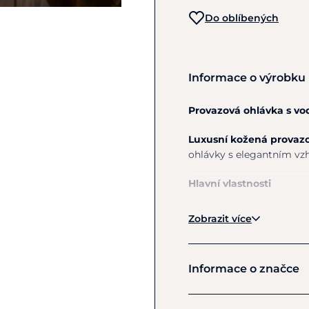
Do oblíbených
Informace o výrobku
Provazová ohlávka s vo
Luxusní kožená provaz
ohlávky s elegantním vzh
Hlavní vlastnosti
Klasická provazov
Zobrazit více
Všestranné využití 
Vnitřní 5 mm siln
Stylově ladí s ost
Informace o značce
Materiál