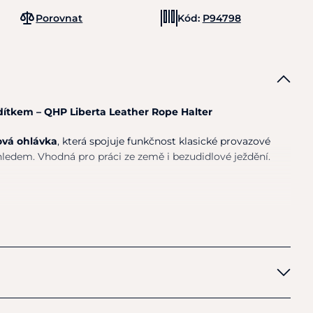
Porovnat
Kód:
P94798
dítkem – QHP Liberta Leather Rope Halter
ová ohlávka
, která spojuje funkčnost klasické provazové
ledem. Vhodná pro práci ze země i bezudidlové ježdění.
á ohlávka v luxusním koženém provedení
– pro práci ze země i bezudidlové ježdění
é polyesterové lano
pro vyšší pevnost a stálost tvaru
atními produkty kolekce Liberta