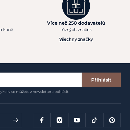
Více než 250 dodavatelů
ho koně
různých značek
Všechny značky
Přihlásit
ykoliv se můžete z newsletteru odhlásit.