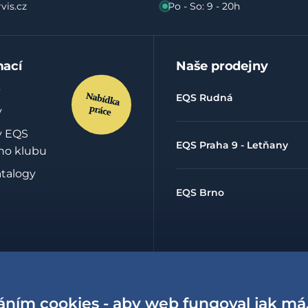
vis.cz
Po - So: 9 - 20h
mací
Naše prodejny
EQS Rudná
y
y EQS
EQS Praha 9 - Letňany
ho klubu
atalogy
EQS Brno
hrany
údajů
áním cookies - aby web fungoval jak má
lowing