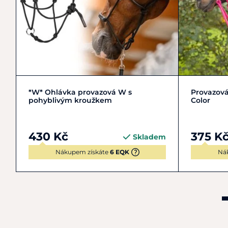
COB | M
FULL | L
COB | 
*W* Ohlávka provazová W s
Provazová
pohyblivým kroužkem
Color
430 Kč
375 K
Skladem
Nákupem získáte
6 EQK
Ná