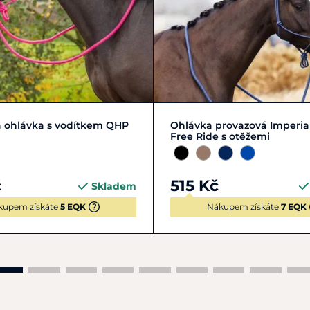
M
FULL | L
PONY | S
COB | M
FULL | L
PON
 ohlávka s vodítkem QHP
Ohlávka provazová Imperia
Free Ride s otěžemi
č
515 Kč
Skladem
kupem získáte
5 EQK
Nákupem získáte
7 EQK