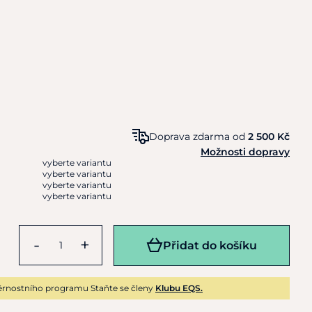
Doprava zdarma od
2 500 Kč
Možnosti dopravy
vyberte variantu
vyberte variantu
vyberte variantu
vyberte variantu
-
+
Přidat do košíku
rnostního programu Staňte se členy
Klubu EQS.