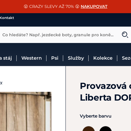
📐Pasování a doplňky k vybraným sedlům ZDARMA 🐴
SLEVA 13% na vše od Cassini!
😮 CRAZY SLEVY AŽ 70% 😮
NAKUPOVAT
CHCI SLEVU
VÍCE INF
Kontakt
Co hledáte? Např. jezdecké boty, granule pro koně...
 a stáj
Western
Psi
Služby
Kolekce
Se
ky
Provazová 
Liberta D
Vyberte barvu