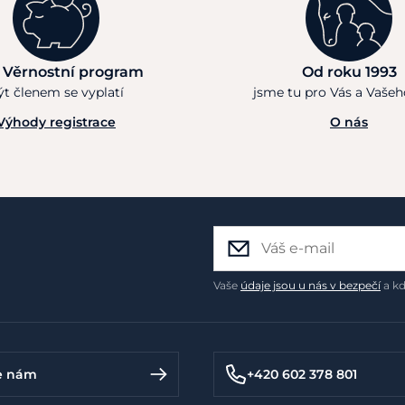
 Věrnostní program
Od roku 1993
ýt členem se vyplatí
jsme tu pro Vás a Vaše
Výhody registrace
O nás
Vaše
údaje jsou u nás v bezpečí
a kd
e nám
+420 602 378 801