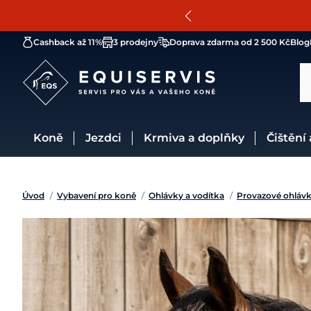
Cashback až 11%
3 prodejny
Doprava zdarma od 2 500 Kč
Blog
Koně
Jezdci
Krmiva a doplňky
Čištění
Úvod
/
Vybavení pro koně
/
Ohlávky a vodítka
/
Provazové ohláv