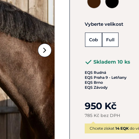
Vyberte velikost
Cob
Full
Skladem 10 ks
EQS Rudná
EQS Praha 9 - Letňany
EQS Brno
EQS Závody
950 Kč
785 Kč bez DPH
Chcete získat
14 EQK
do vě