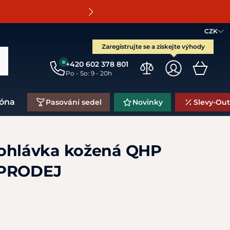
O
CZK
Zaregistrujte se a získejte výhody
+420 602 378 801
Po - So: 9 - 20h
zóna
Pasování sedel
Novinky
Slevy-Out
ohlávka kožená QHP
OPRODEJ