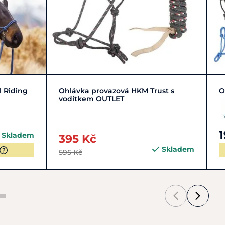
Y | S
COB | M
FULL | L
PONY | S
l Riding
Ohlávka provazová HKM Trust s
O
vodítkem OUTLET
1
Skladem
395 Kč
Skladem
595 Kč