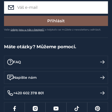
Přihlásit
Vaše
údaje jsou u nás v bezpečí
a kdykoliv se můžete z newsletteru odhlásit.
Máte otázky? Můžeme pomoci.
FAQ
Napište nám
+420 602 378 801