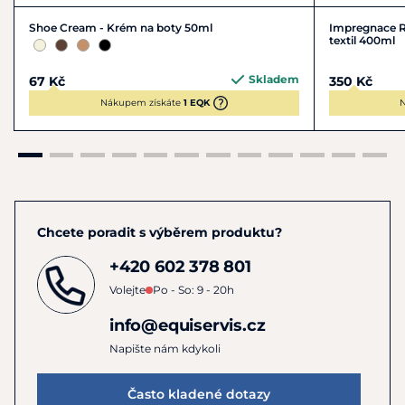
Shoe Cream - Krém na boty 50ml
Impregnace Ra
textil 400ml
Skladem
67 Kč
350 Kč
Nákupem získáte
1 EQK
N
Chcete poradit s výběrem produktu?
+420 602 378 801
Volejte
Po - So: 9 - 20h
info@equiservis.cz
Napište nám kdykoli
Často kladené dotazy