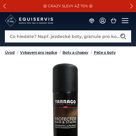
📐Pasování a doplňky k vybraným sedlům ZDARMA 🐴
SLEVA 13% na vše od Cassini!
😮 CRAZY SLEVY AŽ 70% 😮
Co hledáte? Např. jezdecké boty, granule pro koně...
Úvod
/
Vybavení pro jezdce
/
Boty a chapsy
/
Péče o boty