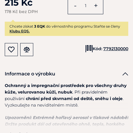
215 Kč
-
+
178 Kč bez DPH
Chcete získat
3 EQK
do věrnostního programu Staňte se členy
Klubu EQS.
Kód:
7792130000
Informace o výrobku
Ochranný
a
impregnační prostředek pro všechny druhy
kůže, velurovanou kůži, nubuk
. Při pravidelném
používání
chrání před skvrnami
od
deště, sněhu
i
oleje
.
Vyzkoušejte na neviditelném místě.
Upozornění: Extrémně hořlavý aerosol v tlakové nádobě!
Držte produkt dál od otevřeného ohně, tepla, horkého
povrchu. Při zahřátí může prasknout. Chraňte před