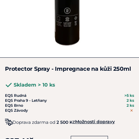
Protector Spray - Impregnace na kůži 250ml
Skladem > 10 ks
EQS Rudná
>5 ks
EQS Praha 9 - Letňany
2 ks
EQS Brno
2 ks
EQS Závody
Možnosti dopravy
Doprava zdarma od
2 500 Kč