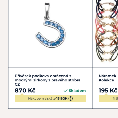
Do košíku
Přívěsek podkova obrácená s
Náramek H
modrými zirkony z pravého stříbra
Kolekce
CZ
870 Kč
195 Kč
Skladem
Nákupem získáte
13 EQK
Ná