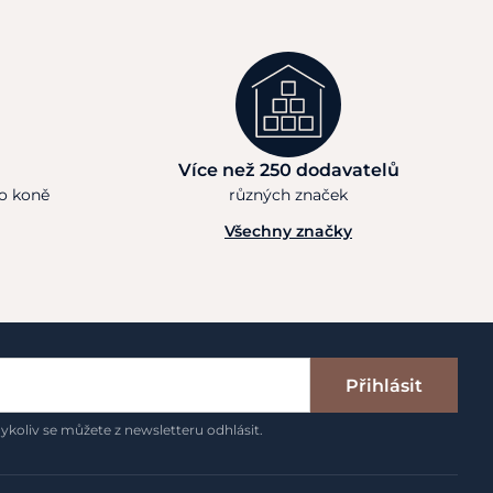
Více než 250 dodavatelů
ho koně
různých značek
Všechny značky
Přihlásit
ykoliv se můžete z newsletteru odhlásit.