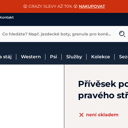
📐Pasování a doplňky k vybraným sedlům ZDARMA 🐴
SLEVA 13% na vše od Cassini!
😮 CRAZY SLEVY AŽ 70% 😮
NAKUPOVAT
CHCI SLEVU
VÍCE INF
Kontakt
Co hledáte? Např. jezdecké boty, granule pro koně...
 a stáj
Western
Psi
Služby
Kolekce
Se
Přívěsek p
pravého stř
není skladem