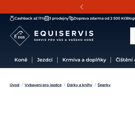
Cashback až 11%
3 prodejny
Doprava zdarma od 2 500 Kč
Blog
Koně
Jezdci
Krmiva a doplňky
Čištění
Úvod
/
Vybavení pro jezdce
/
Dárky a knihy
/
Šperky