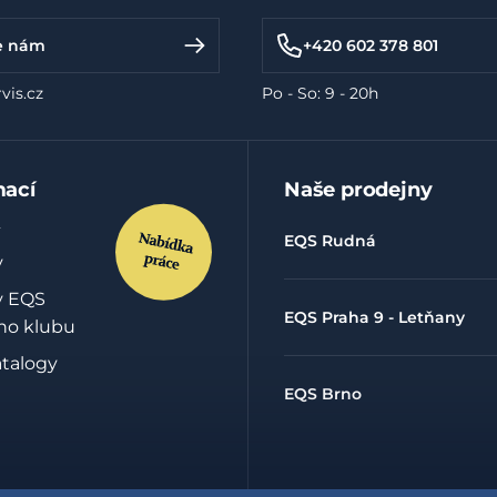
e nám
+420 602 378 801
vis.cz
Po - So: 9 - 20h
mací
Naše prodejny
EQS Rudná
y
y EQS
EQS Praha 9 - Letňany
ho klubu
atalogy
EQS Brno