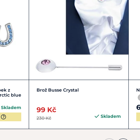
Zobrazit detail
ek z
Brož Busse Crystal
N
rctic blue
Skladem
99 Kč
Skladem
230 Kč