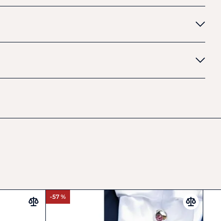
ní krabičce s logem a certifikátem kvality s návodem, jak o
růměr kamene 1,75 mm.
-57 %