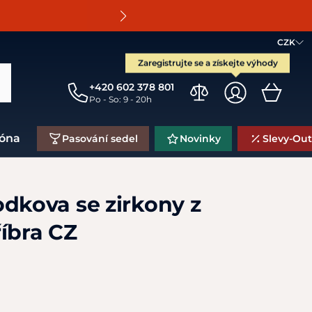
O
CZK
Zaregistrujte se a získejte výhody
+420 602 378 801
Po - So: 9 - 20h
zóna
Pasování sedel
Novinky
Slevy-Out
odkova se zirkony z
íbra CZ