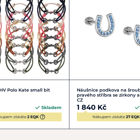
Zobrazit detail
Do košíku
V Polo Kate small bit
Náušnice podkova na šroub
pravého stříbra se zirkony a
CZ
1 840 Kč
Skladem
kupem získáte
2 EQK
Nákupem získáte
27 EQK