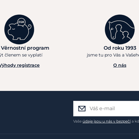
 Věrnostní program
Od roku 1993
ýt členem se vyplatí
jsme tu pro Vás a Vaše
Výhody registrace
O nás
Vaše
údaje jsou u nás v bezpečí
a kd