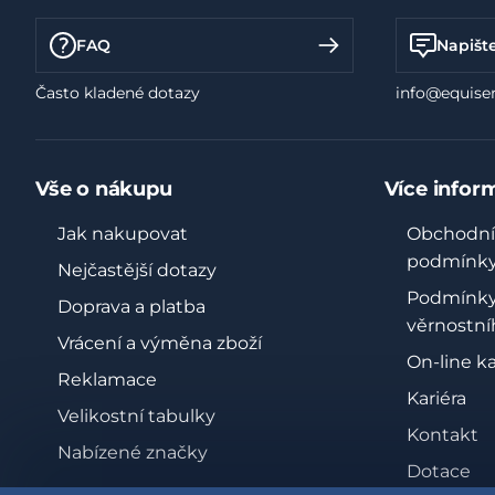
FAQ
Napišt
Často kladené dotazy
info@equiser
Vše o nákupu
Více infor
Jak nakupovat
Obchodní
podmínk
Nejčastější dotazy
Podmínk
Doprava a platba
věrnostní
Vrácení a výměna zboží
On-line k
Reklamace
Kariéra
Velikostní tabulky
Kontakt
Nabízené značky
Dotace