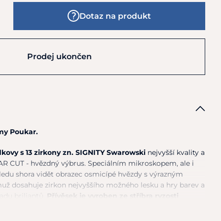
Dotaz na produkt
Prodej ukončen
rmy Poukar.
dkovy
s
13 zirkony zn. SIGNITY Swarowski
nejvyšší kvality
a
AR CUT - hvězdný výbrus. Speciálním mikroskopem, ale
i
ledu shora vidět obrazec osmicípé hvězdy
s
výrazným
muž dosahuje zirkon nejvyššího možného lesku
a
hry barev
a
du briliantů.
Přívěsek
je
vyroben
ze
stříbra ryzosti
praven rhodiem
, které dodává šperku vysoký lesk
a
zvyšuje