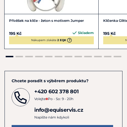
Přívěšek na klíče - žeton s motivem Jumper
Klíčenka Glitt
Skladem
195 Kč
195 Kč
Nákupem získáte
2 EQK
N
Chcete poradit s výběrem produktu?
+420 602 378 801
Volejte
Po - So: 9 - 20h
info@equiservis.cz
Napište nám kdykoli