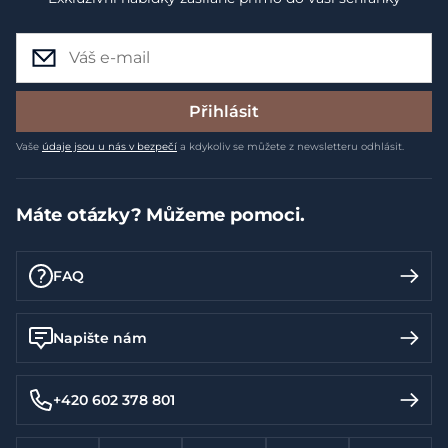
Přihlásit
Vaše
údaje jsou u nás v bezpečí
a kdykoliv se můžete z newsletteru odhlásit.
Máte otázky? Můžeme pomoci.
FAQ
Napište nám
+420 602 378 801