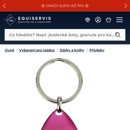
📐Pasování a doplňky k vybraným sedlům ZDARMA 🐴
SLEVA 13% na vše od Cassini!
😮 CRAZY SLEVY AŽ 70% 😮
Co hledáte? Např. jezdecké boty, granule pro koně...
Úvod
/
Vybavení pro jezdce
/
Dárky a knihy
/
Přívěsky