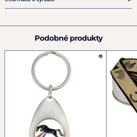
Výrobce
Happy ROSS
Bundesstr 13
Elmenhorst
Podobné produkty
D23869
Německo
Tel: +49 (0) 4532 28050
info@happyross.de