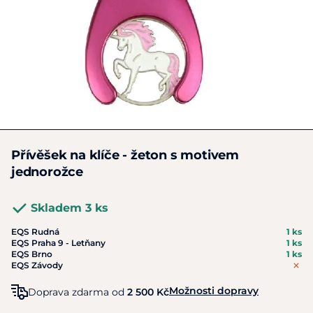
Přívěšek na klíče - žeton s motivem
jednorožce
Skladem 3 ks
EQS Rudná
1 ks
EQS Praha 9 - Letňany
1 ks
EQS Brno
1 ks
EQS Závody
Možnosti dopravy
Doprava zdarma od
2 500 Kč