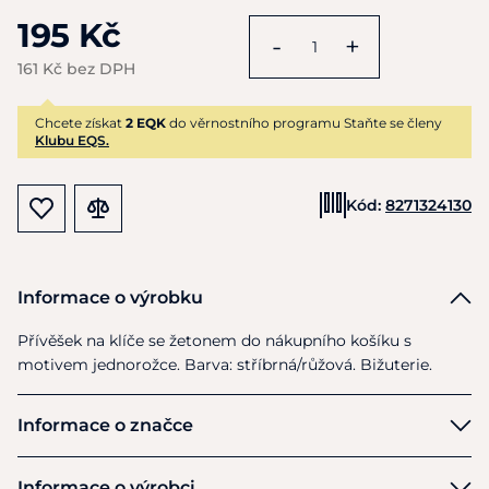
195 Kč
-
+
161 Kč bez DPH
Chcete získat
2 EQK
do věrnostního programu Staňte se členy
Klubu EQS.
Kód:
8271324130
Informace o výrobku
Přívěšek
na
klíče
se
žetonem
do
nákupního košíku
s
motivem jednorožce. Barva: stříbrná/růžová. Bižuterie.
Informace o značce
HappyRoss
Informace o výrobci