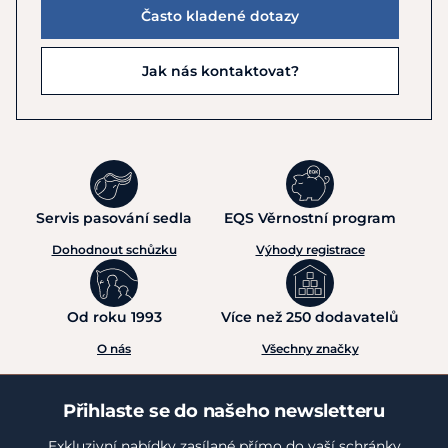
Často kladené dotazy
Jak nás kontaktovat?
Servis pasování sedla
EQS Věrnostní program
Dohodnout schůzku
Výhody registrace
Od roku 1993
Více než 250 dodavatelů
O nás
Všechny značky
Přihlaste se do našeho newsletteru
Exkluzivní nabídky zasílané přímo do vaší schránky