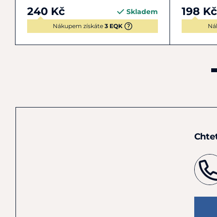
240 Kč
198 Kč
Skladem
Nákupem získáte
3 EQK
Ná
Chte