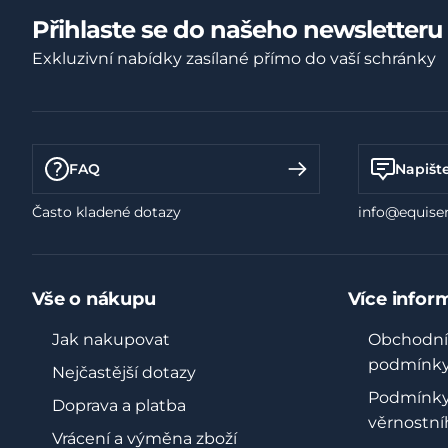
Přihlaste se do našeho newsletteru
Exkluzivní nabídky zasílané přímo do vaší schránky
FAQ
Napišt
Často kladené dotazy
info@equiser
Vše o nákupu
Více infor
Jak nakupovat
Obchodní
podmínk
Nejčastější dotazy
Podmínk
Doprava a platba
věrnostní
Vrácení a výměna zboží