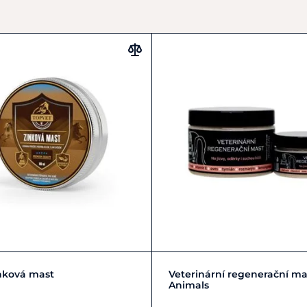
Číslo schválení:
045-22/C
Objem
: 200ml
Podrobné informace včet
listu.
Zobrazit detail
Zobrazit detail
nková mast
Veterinární regenerační ma
Animals