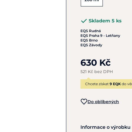
Skladem 5 ks
EQS Rudná
EQS Praha 9 - Letňany
EQS Brno
EQS Závody
630 Kč
521 Kč bez DPH
Chcete získat
9 EQK
do vě
Do oblíbených
Informace o výrobku