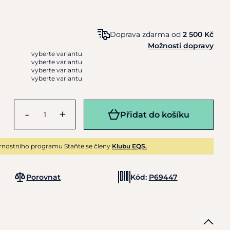
Doprava zdarma od
2 500 Kč
Možnosti dopravy
vyberte variantu
vyberte variantu
vyberte variantu
vyberte variantu
-
+
Přidat do košíku
rnostního programu Staňte se členy
Klubu EQS.
Porovnat
Kód:
P69447