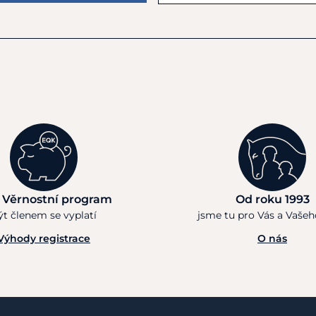
 Věrnostní program
Od roku 1993
ýt členem se vyplatí
jsme tu pro Vás a Vaše
Výhody registrace
O nás