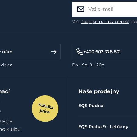
Vaše
údaje jsou u nás v bezpečí
a kd
e nám
+420 602 378 801
vis.cz
Po - So: 9 - 20h
mací
Naše prodejny
EQS Rudná
y
y EQS
EQS Praha 9 - Letňany
ho klubu