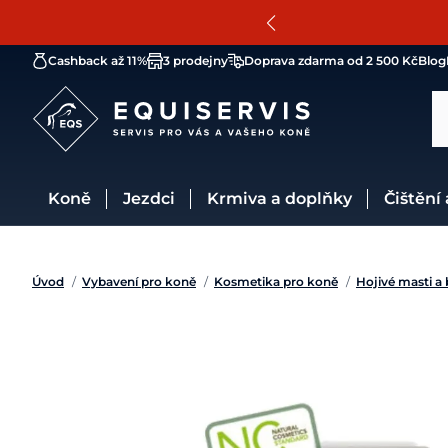
Cashback až 11%
3 prodejny
Doprava zdarma od 2 500 Kč
Blog
Koně
Jezdci
Krmiva a doplňky
Čištění
Úvod
/
Vybavení pro koně
/
Kosmetika pro koně
/
Hojivé masti a