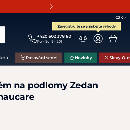
O
CZK
Zaregistrujte se a získejte výhody
+420 602 378 801
Po - So: 9 - 20h
zóna
Pasování sedel
Novinky
Slevy-Out
rém na podlomy Zedan
 maucare