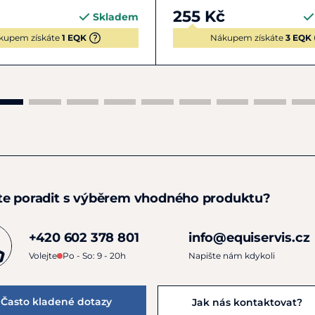
255 Kč
Skladem
kupem získáte
1 EQK
Nákupem získáte
3 EQK
te poradit s výběrem vhodného produktu?
+420 602 378 801
info@equiservis.cz
Volejte
Po - So: 9 - 20h
Napište nám kdykoli
Často kladené dotazy
Jak nás kontaktovat?