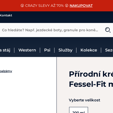
📐Pasování a doplňky k vybraným sedlům ZDARMA 🐴
SLEVA 13% na vše od Cassini!
😮 CRAZY SLEVY AŽ 70% 😮
NAKUPOVAT
CHCI SLEVU
VÍCE INF
Kontakt
Co hledáte? Např. jezdecké boty, granule pro koně...
 a stáj
Western
Psi
Služby
Kolekce
Se
 balzámy
Přírodní k
Fessel-Fit
Vyberte velikost
200 ml