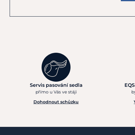
Servis pasování sedla
EQS
přímo u Vás ve stáji
b
Dohodnout schůzku