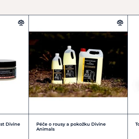
ně výstražných symbolů jsou k nalezení v bezpečnostním
Zobrazit detail
st Divine
Péče o rousy a pokožku Divine
T
Animals