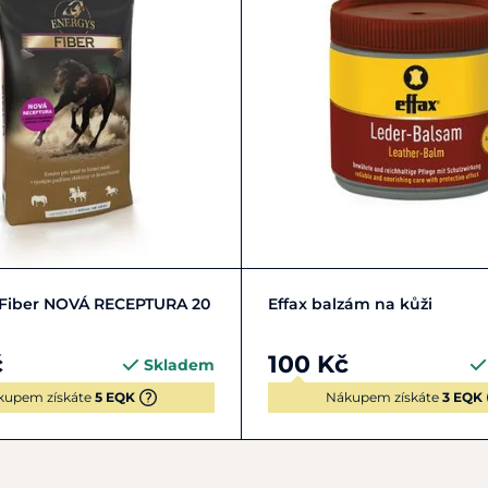
Do košíku
Zobrazit detail
 Fiber NOVÁ RECEPTURA 20
Effax balzám na kůži
č
100 Kč
Skladem
kupem získáte
5 EQK
Nákupem získáte
3 EQK