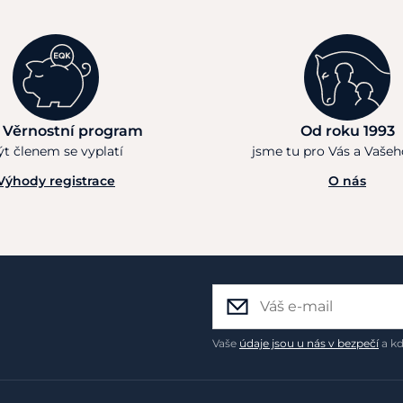
 Věrnostní program
Od roku 1993
ýt členem se vyplatí
jsme tu pro Vás a Vaše
Výhody registrace
O nás
Vaše
údaje jsou u nás v bezpečí
a kd