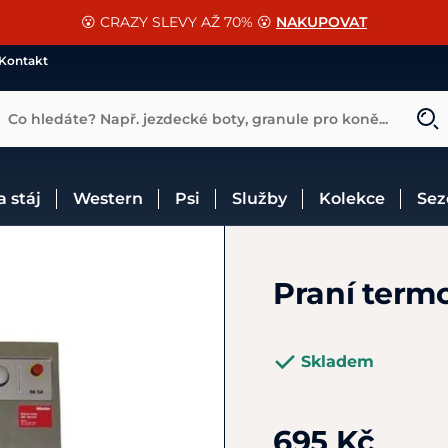
📐Pasování a doplňky k vybraným sedlům ZDARMA 🐴
SLEVA 13% na vše od Cassini!
😮 CRAZY SLEVY AŽ 70% 😮
NAKUPOVAT
CHCI SLEVU
VÍCE INF
Kontakt
Co hledáte? Např. jezdecké boty, granule pro koně...
 a stáj
Western
Psi
Služby
Kolekce
Se
Praní term
Skladem
695 Kč