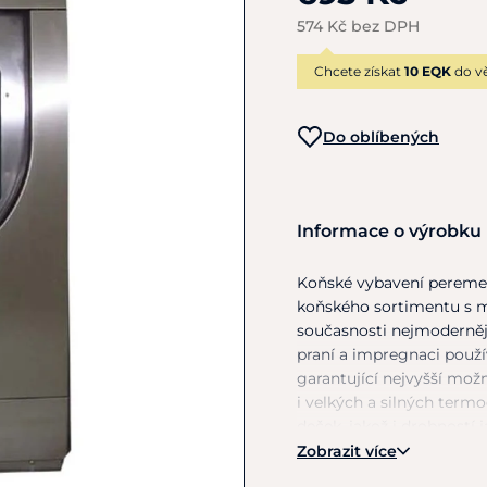
574 Kč bez DPH
Chcete získat
10 EQK
do vě
Do oblíbených
Informace o výrobku
Koňské vybavení perem
koňského sortimentu
s
m
současnosti nejmoderně
praní
a
impregnaci použív
garantující nejvyšší mož
i
velkých
a
silných term
deček, jakož
i
drobností 
Zobrazit více