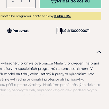
-
+
Přidat do košíku
rnostního programu Staňte se členy
Klubu EQS.
Porovnat
Kód:
1000000011
e výhradně
v
průmyslové pračce Miele,
v
provedení
na
praní
nožstvím specielních programů
na
tento sortiment.
V
jší model
na
trhu, velmi šetrný
k
praným výrobkům. Pro
áme výhradně originální profesionální přípravky,
nou péči
o
prané výrobky. Nabízíme praní koňských dek
a
to
odek, výběhových dek, nepromokavých dek, podsedlových
jako jsou kamaše
či
bandáže.