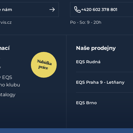
e nám
+420 602 378 801
vis.cz
Po - So: 9 - 20h
mací
Naše prodejny
EQS Rudná
y
y EQS
EQS Praha 9 - Letňany
ho klubu
atalogy
EQS Brno