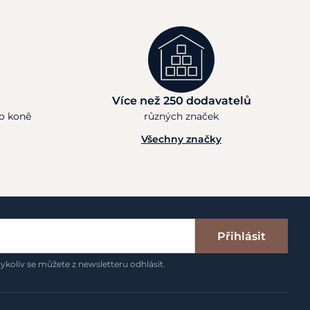
Více než 250 dodavatelů
ho koně
různých značek
Všechny značky
Přihlásit
ykoliv se můžete z newsletteru odhlásit.