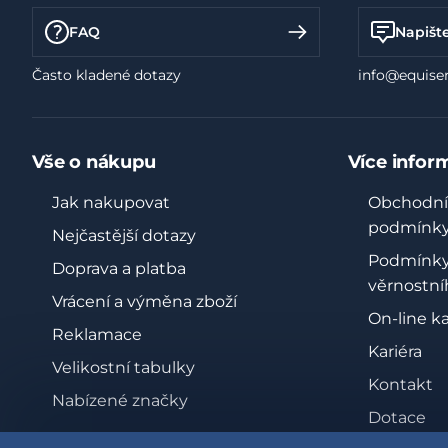
FAQ
Napišt
Často kladené dotazy
info@equiser
Vše o nákupu
Více infor
Jak nakupovat
Obchodní
podmínk
Nejčastější dotazy
Podmínk
Doprava a platba
věrnostní
Vrácení a výměna zboží
On-line k
Reklamace
Kariéra
Velikostní tabulky
Kontakt
Nabízené značky
Dotace