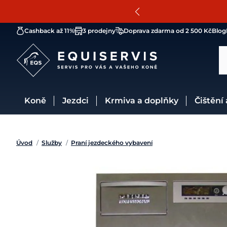
Cashback až 11%
3 prodejny
Doprava zdarma od 2 500 Kč
Blog
Koně
Jezdci
Krmiva a doplňky
Čištění
Úvod
/
Služby
/
Praní jezdeckého vybavení