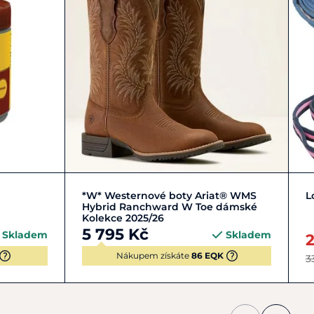
Zobrazit detail
*W* Westernové boty Ariat® WMS
L
Hybrid Ranchward W Toe dámské
Kolekce 2025/26
5 795 Kč
Skladem
Skladem
Nákupem získáte
86 EQK
3