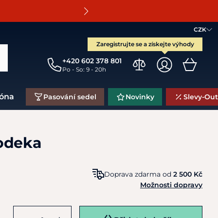
O
CZK
Zaregistrujte se a získejte výhody
+420 602 378 801
Po - So: 9 - 20h
zóna
Pasování sedel
Novinky
Slevy-Out
odeka
Doprava zdarma od
2 500 Kč
Možnosti dopravy