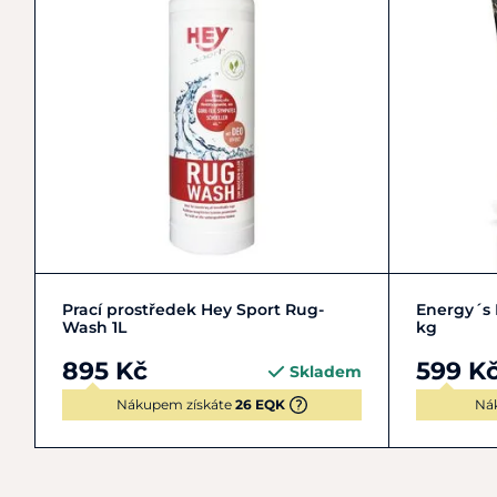
Do košíku
Prací prostředek Hey Sport Rug-
Energy´s
Wash 1L
kg
895 Kč
599 K
Skladem
Nákupem získáte
26 EQK
Ná