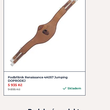
vyžaduje pravidelnou péči, aby
si
zachovala své
přirozené vlastnosti.
Barva: london
Velikost: Full/cob
Podbřišník Renaissance 4A057 Jumping
DOPRODEJ
5 935 Kč
Skladem
9 895 Kč