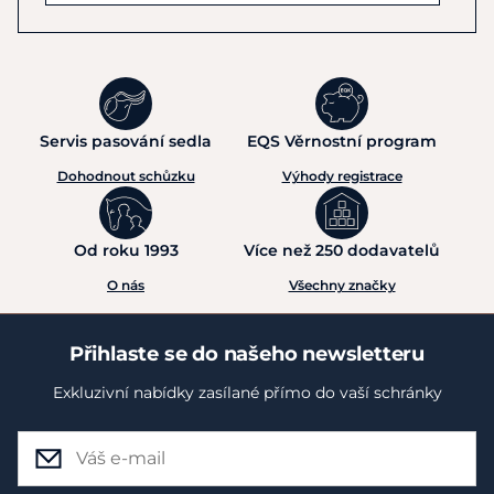
Servis pasování sedla
EQS Věrnostní program
Dohodnout schůzku
Výhody registrace
Od roku 1993
Více než 250 dodavatelů
O nás
Všechny značky
Přihlaste se do našeho newsletteru
Exkluzivní nabídky zasílané přímo do vaší schránky