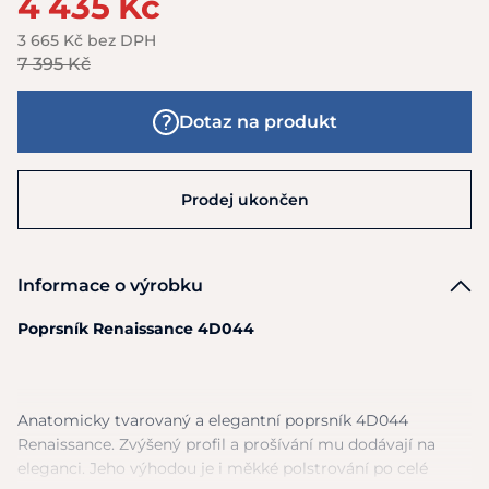
4 435 Kč
3 665 Kč bez DPH
7 395 Kč
Dotaz na produkt
Prodej ukončen
Informace o výrobku
Poprsník Renaissance 4D044
Anatomicky tvarovaný
a
elegantní poprsník 4D044
Renaissance. Zvýšený profil
a
prošívání
mu
dodávají
na
eleganci. Jeho výhodou
je
i měkké polstrování
po
celé