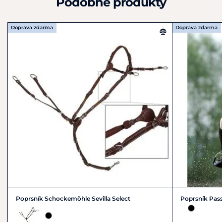
Podobné produkty
Doprava zdarma
Doprava zdarma
Poprsník Schockemöhle Sevilla Select
Poprsník Pass