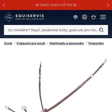
📐Pasování a doplňky k vybraným sedlům ZDARMA 🐴
SLEVA 13% na vše od Cassini!
😮 CRAZY SLEVY AŽ 70% 😮
Co hledáte? Např. jezdecké boty, granule pro koně...
Úvod
/
Vybavení pro koně
/
Martingaly a poprsníky
/
Poprsníky