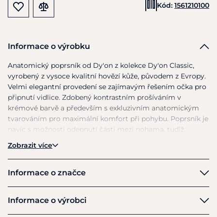
Kód:
1561210100
Informace o výrobku
Anatomický poprsník
od
Dy'on
z
kolekce Dy'on Classic,
vyrobený
z
vysoce kvalitní hovězí kůže, původem
z
Evropy.
Velmi elegantní provedení
se
zajímavým řešením očka pro
připnutí vidlice. Zdobený kontrastním prošíváním
v
krémové barvě
a
především
s
exkluzivním anatomickým
tvarováním pro maximální komfort při pohybu. Poprsník
je
navíc
s
možností odepnutí části mezi nohama, tudíž
během chviličky máte
z
5ti bodového poprsníku
4
bodový.
Zobrazit více
Měkké polstrování, mosazné kování
a
možnost nastavení
každé části. Barva: černá, hnědá. Velikost: pony, cob, full.
Informace o značce
Dy'on
Informace o výrobci