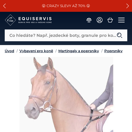
📐Pasování a doplňky k vybraným sedlům ZDARMA 🐴
SLEVA 13% na vše od Cassini!
😮 CRAZY SLEVY AŽ 70% 😮
Co hledáte? Např. jezdecké boty, granule pro koně...
Úvod
/
Vybavení pro koně
/
Martingaly a poprsníky
/
Poprsníky