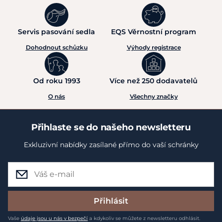
Servis pasování sedla
EQS Věrnostní program
Dohodnout schůzku
Výhody registrace
Od roku 1993
Více než 250 dodavatelů
O nás
Všechny značky
Přihlaste se do našeho newsletteru
Exkluzivní nabídky zasílané přímo do vaší schránky
Přihlásit
Vaše
údaje jsou u nás v bezpečí
a kdykoliv se můžete z newsletteru odhlásit.