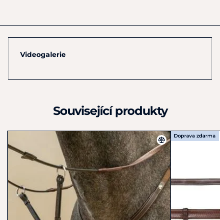
Výrobce
Dyon SRL
Rue des tiges 23
Assesse
5330
Videogalerie
Belgie
+32 83 69 00 30
contact@dyon.be
Související produkty
Doprava zdarma