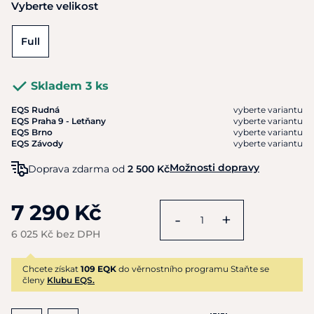
Vyberte velikost
Full
Skladem 3 ks
EQS Rudná
vyberte variantu
EQS Praha 9 - Letňany
vyberte variantu
EQS Brno
vyberte variantu
EQS Závody
vyberte variantu
Možnosti dopravy
Doprava zdarma od
2 500 Kč
7 290 Kč
-
+
6 025 Kč bez DPH
Chcete získat
109 EQK
do věrnostního programu Staňte se
členy
Klubu EQS.