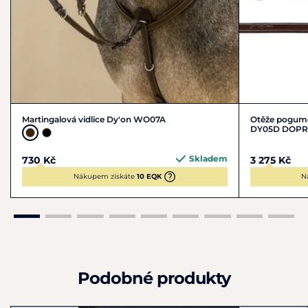
Martingalová vidlice Dy'on WO07A
Otěže pogumo
DY05D DOP
Skladem
730 Kč
3 275 Kč
Nákupem získáte
10 EQK
N
Podobné produkty