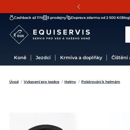
Cashback až 11%
3 prodejny
Doprava zdarma od 2 500 Kč
Blog
Koně
Jezdci
Krmiva a doplňky
Čištění
Úvod
/
Vybavení pro jezdce
/
Helmy
/
Polstrování k helmám