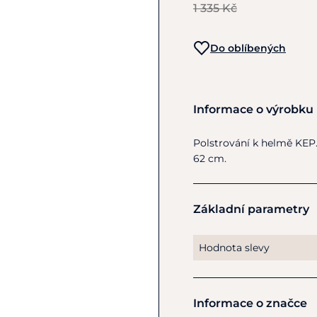
1 335 Kč
Do oblíbených
Informace o výrobku
Polstrování
k
helmě KEP. 
62 cm.
Základní parametry
Hodnota slevy
Informace o značce