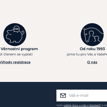
 Věrnostní program
Od roku 1993
ýt členem se vyplatí
jsme tu pro Vás a Vaše
Výhody registrace
O nás
Vaše
údaje jsou u nás v bezpečí
a kd