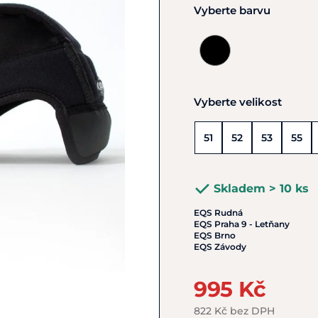
Vyberte barvu
Vyberte velikost
51
52
53
55
Skladem > 10 ks
EQS Rudná
EQS Praha 9 - Letňany
EQS Brno
EQS Závody
995 Kč
822 Kč bez DPH