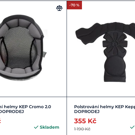
-70 %
Zobrazit detail
Zobrazit detail
ní helmy KEP Cromo 2.0
Polstrování helmy KEP Kep
DOPRODEJ
DOPRODEJ
č
355 Kč
Skladem
1 190 Kč