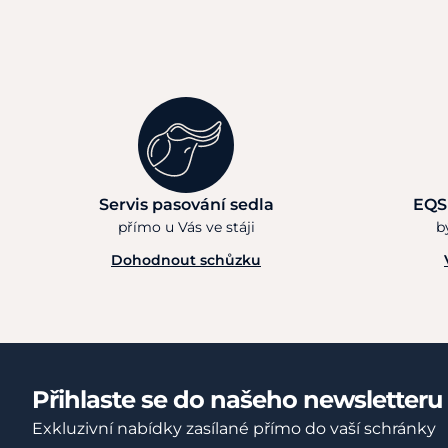
Servis pasování sedla
EQS
přímo u Vás ve stáji
b
Dohodnout schůzku
Přihlaste se do našeho newsletteru
Exkluzivní nabídky zasílané přímo do vaší schránky