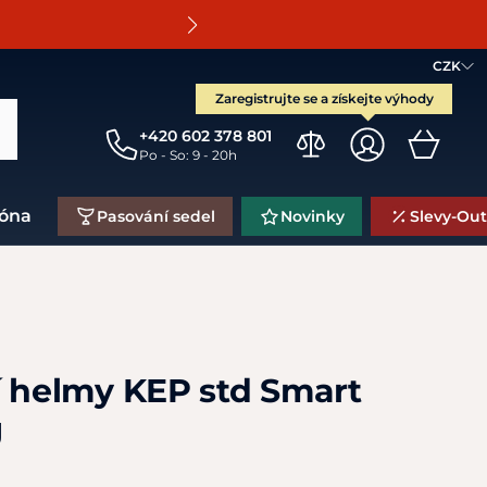
O
CZK
Zaregistrujte se a získejte výhody
+420 602 378 801
Po - So: 9 - 20h
zóna
Pasování sedel
Novinky
Slevy-Out
í helmy KEP std Smart
J