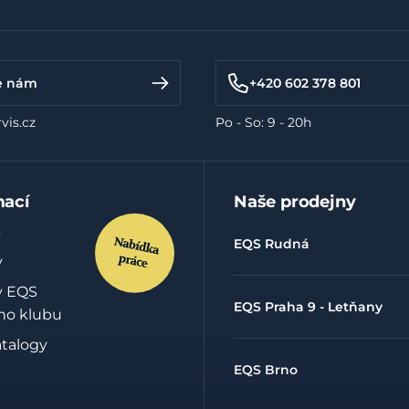
e nám
+420 602 378 801
vis.cz
Po - So: 9 - 20h
mací
Naše prodejny
EQS Rudná
y
y EQS
EQS Praha 9 - Letňany
ho klubu
atalogy
EQS Brno