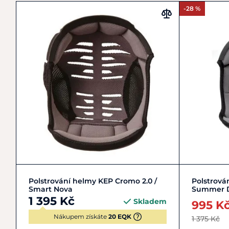
-28 %
51
52
53
54
+ 8
Polstrování helmy KEP Cromo 2.0 /
Polstrová
Smart Nova
Summer 
1 395 Kč
Skladem
995 K
Nákupem získáte
20 EQK
1 375 Kč