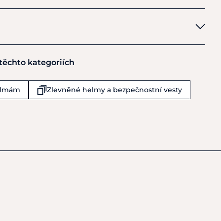
 těchto kategoriích
Bs)
helmám
Zlevněné helmy a bezpečnostní vesty