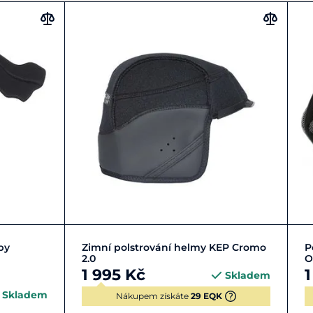
51
52
53
54
+ 4
py
Zimní polstrování helmy KEP Cromo
P
2.0
O
1 995 Kč
1
Skladem
Skladem
Nákupem získáte
29 EQK