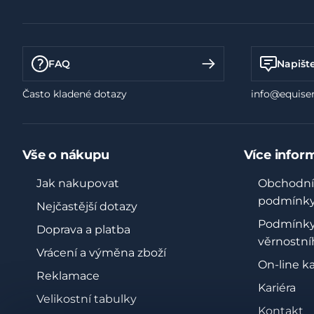
FAQ
Napišt
Často kladené dotazy
info@equiser
Vše o nákupu
Více infor
Jak nakupovat
Obchodní
podmínk
Nejčastější dotazy
Podmínk
Doprava a platba
věrnostní
Vrácení a výměna zboží
On-line k
Reklamace
Kariéra
Velikostní tabulky
Kontakt