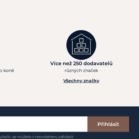
Více než 250 dodavatelů
ho koně
různých značek
Všechny značky
Přihlásit
ykoliv se můžete z newsletteru odhlásit.