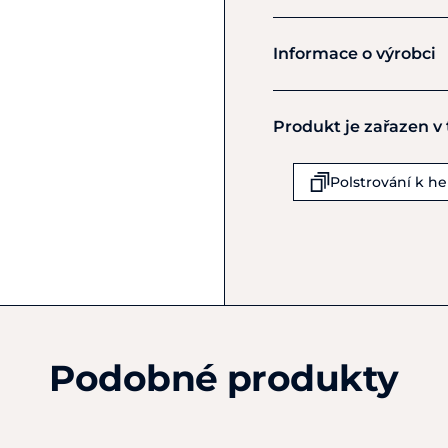
KEP
Informace o výrobci
Výrobce
Produkt je zařazen v
KEP ITALIA S.r.l.
Via A. Meucci11/13
Calvagese della Riviera (
Polstrování k 
IT25080
Itálie
+39 030 6700172
contact@kepitalia.com
Podobné produkty