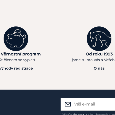
 Věrnostní program
Od roku 1993
ýt členem se vyplatí
jsme tu pro Vás a Vaše
Výhody registrace
O nás
Vaše
údaje jsou u nás v bezpečí
a kd