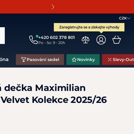
O
CZK
Zaregistrujte se a získejte výhody
+420 602 378 801
Po - So: 9 - 20h
zóna
Pasování sedel
Novinky
Slevy-Out
 dečka Maximilian
 Velvet Kolekce 2025/26