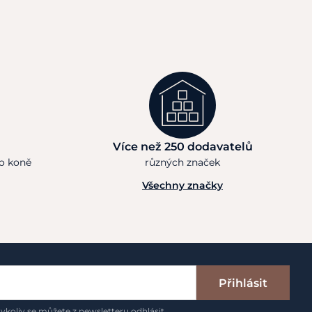
Více než 250 dodavatelů
ho koně
různých značek
Všechny značky
Přihlásit
ykoliv se můžete z newsletteru odhlásit.