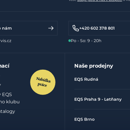
e nám
+420 602 378 801
vis.cz
Po - So: 9 - 20h
mací
Naše prodejny
EQS Rudná
y
y EQS
EQS Praha 9 - Letňany
ho klubu
atalogy
EQS Brno