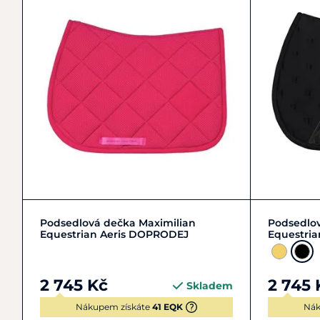
DR
VS
Podsedlová dečka Maximilian
Podsedlov
Equestrian Aeris DOPRODEJ
Equestri
2 745 Kč
2 745 
Skladem
Nákupem získáte
41 EQK
Nák