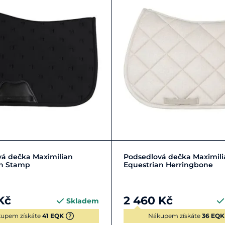
Zobrazit detail
Zobrazit detail
á dečka Maximilian
Podsedlová dečka Maximili
an Stamp
Equestrian Herringbone
Kč
2 460 Kč
Skladem
upem získáte
41 EQK
Nákupem získáte
36 EQK