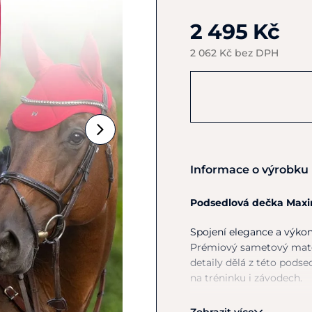
2 495 Kč
2 062 Kč bez DPH
Informace o výrobku
Podsedlová dečka Maxim
Spojení elegance a výkon
Prémiový sametový mate
detaily dělá z této podse
na tréninku i závodech.
Proč si vybrat Maximilia