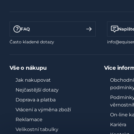
FAQ
Napišt
Často kladené dotazy
info@equiser
Vše o nákupu
Více infor
Jak nakupovat
Obchodní
podmínk
Nejčastější dotazy
Podmínk
Doprava a platba
věrnostní
Vrácení a výměna zboží
On-line k
Reklamace
Kariéra
Velikostní tabulky