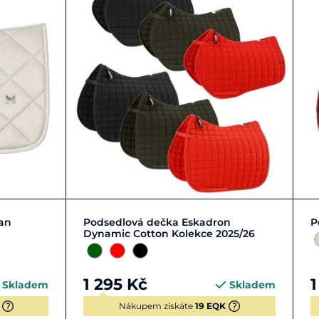
DR
PVS
an
Podsedlová dečka Eskadron
P
Dynamic Cotton Kolekce 2025/26
1 295 Kč
1
Skladem
Skladem
Nákupem získáte
19 EQK