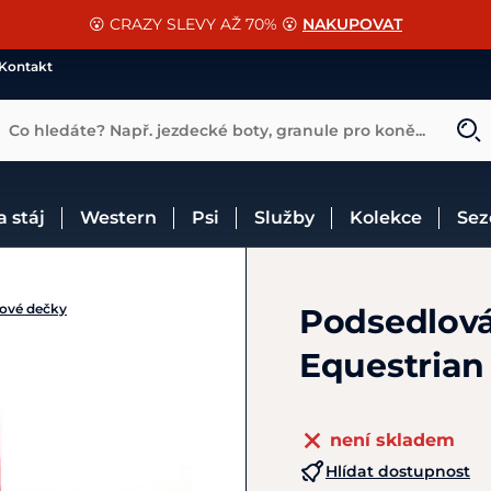
📐Pasování a doplňky k vybraným sedlům ZDARMA 🐴
SLEVA 13% na vše od Cassini!
😮 CRAZY SLEVY AŽ 70% 😮
NAKUPOVAT
CHCI SLEVU
VÍCE INF
Kontakt
Co hledáte? Např. jezdecké boty, granule pro koně...
 a stáj
Western
Psi
Služby
Kolekce
Se
ové dečky
Podsedlová
Equestrian
není skladem
Hlídat dostupnost