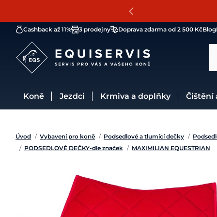
Cashback až 11%
3 prodejny
Doprava zdarma od 2 500 Kč
Blog
Koně
Jezdci
Krmiva a doplňky
Čištění
Úvod
/
Vybavení pro koně
/
Podsedlové a tlumící dečky
/
Podsedl
/
PODSEDLOVÉ DEČKY-dle značek
/
MAXIMILIAN EQUESTRIAN