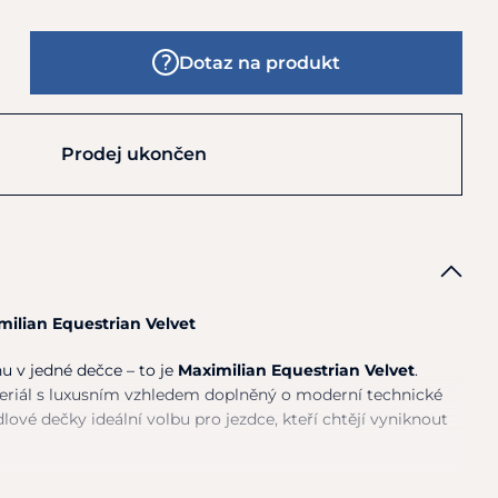
Dotaz na produkt
Prodej ukončen
ilian Equestrian Velvet
u v jedné dečce – to je
Maximilian Equestrian Velvet
.
riál s luxusním vzhledem doplněný o moderní technické
dlové dečky ideální volbu pro jezdce, kteří chtějí vyniknout
n Velvet?