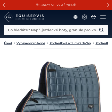
📐Pasování a doplňky k vybraným sedlům ZDARMA 🐴
SLEVA 13% na vše od Cassini!
😮 CRAZY SLEVY AŽ 70% 😮
Co hledáte? Např. jezdecké boty, granule pro koně...
Úvod
/
Vybavení pro koně
/
Podsedlové a tlumící dečky
/
Podsedlov