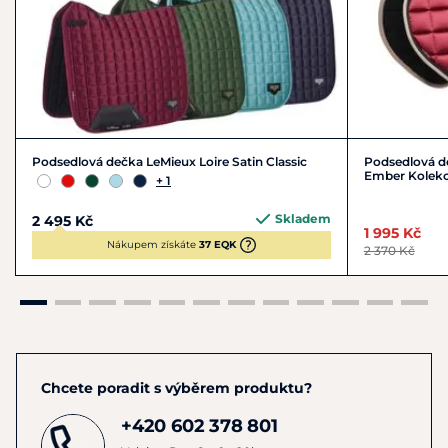
Podsedlová dečka LeMieux Loire Satin Classic
Podsedlová de
Ember Kolekc
+ 1
Skladem
2 495 Kč
1 995 Kč
Nákupem získáte
37 EQK
2 370 Kč
Chcete poradit s výběrem produktu?
+420 602 378 801