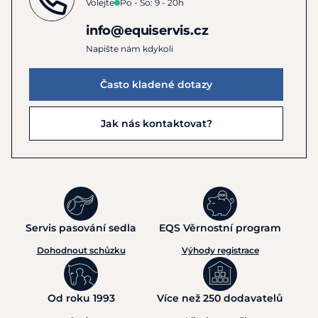
Volejte
Po - So: 9 - 20h
info@equiservis.cz
Napište nám kdykoli
Často kladené dotazy
Jak nás kontaktovat?
Servis pasování sedla
EQS Věrnostní program
Dohodnout schůzku
Výhody registrace
Od roku 1993
Více než 250 dodavatelů