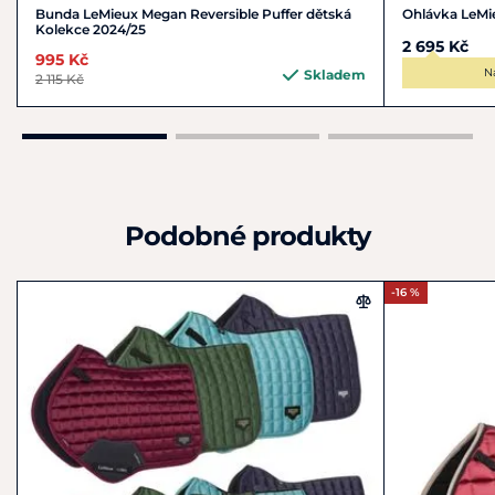
Bunda LeMieux Megan Reversible Puffer dětská
Ohlávka LeMi
Kolekce 2024/25
2 695 Kč
995 Kč
N
Skladem
2 115 Kč
Podobné produkty
-16 %