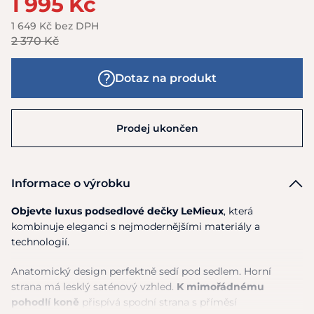
1 995 Kč
1 649 Kč bez DPH
2 370 Kč
Dotaz na produkt
Prodej ukončen
Informace o výrobku
Objevte luxus podsedlové dečky LeMieux
, která
kombinuje eleganci s nejmodernějšími materiály a
technologií.
Anatomický design perfektně sedí pod sedlem. Horní
strana má lesklý saténový vzhled.
K mimořádnému
pohodlí koně
přispívá spodní strana s příměsí