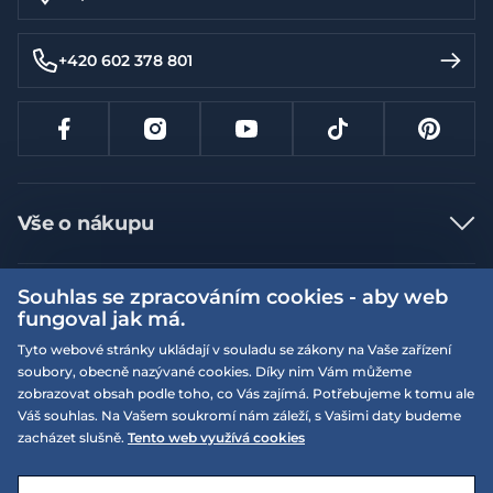
+420 602 378 801
Vše o nákupu
Jak nakupovat
Souhlas se zpracováním cookies - aby web
Více informací
Nejčastější dotazy
fungoval jak má.
Doprava a platba
Obchodní podmínky
Tyto webové stránky ukládají v souladu se zákony na Vaše zařízení
soubory, obecně nazývané cookies. Díky nim Vám můžeme
Vrácení a výměna zboží
Naše prodejny
Podmínky EQS věrnostního klubu
zobrazovat obsah podle toho, co Vás zajímá. Potřebujeme k tomu ale
Reklamace
Váš souhlas. Na Vašem soukromí nám záleží, s Vašimi daty budeme
On-line katalogy
EQS Rudná
zacházet slušně.
Tento web využívá cookies
Velikostní tabulky
09:00 - 20:00
Kariéra
Nyní otevřeno
© 2026 EQUISERVIS spol. s r.o. - založeno 1993
E-shop vytvořila a technicky zajišťuje
SIMPLIA.cz
Nabízené značky