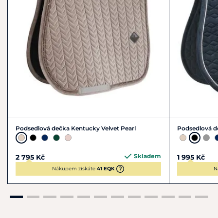
Podsedlová dečka Kentucky Velvet Pearl
Podsedlová d
Skladem
2 795 Kč
1 995 Kč
Nákupem získáte
41 EQK
N