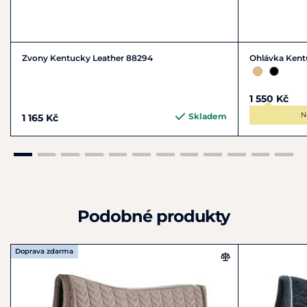
používat ochranný prací sáček. Nesušit v sušičce, nechat
volně uschnout na vzduchu.
Zvony Kentucky Leather 88294
Ohlávka Kent
1 550 Kč
N
Skladem
1 165 Kč
Podobné produkty
Doprava zdarma