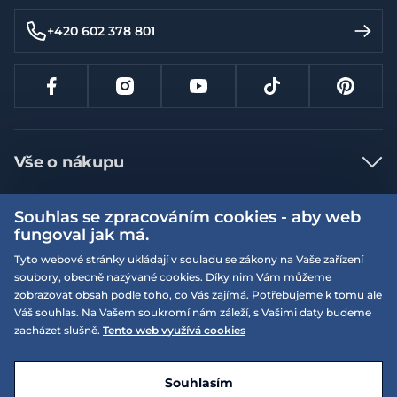
+420 602 378 801
Vše o nákupu
Jak nakupovat
Souhlas se zpracováním cookies - aby web
Více informací
Nejčastější dotazy
fungoval jak má.
Doprava a platba
Tyto webové stránky ukládají v souladu se zákony na Vaše zařízení
Obchodní podmínky
soubory, obecně nazývané cookies. Díky nim Vám můžeme
Vrácení a výměna zboží
Naše prodejny
Podmínky EQS věrnostního klubu
zobrazovat obsah podle toho, co Vás zajímá. Potřebujeme k tomu ale
Váš souhlas. Na Vašem soukromí nám záleží, s Vašimi daty budeme
Reklamace
On-line katalogy
zacházet slušně.
Tento web využívá cookies
EQS Rudná
Velikostní tabulky
09:00 - 20:00
Kariéra
Nyní otevřeno
© 2026 EQUISERVIS spol. s r.o. - založeno 1993
E-shop vytvořila a technicky zajišťuje
SIMPLIA.cz
Nabízené značky
Kontakt
Souhlasím