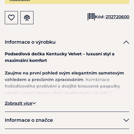
Kód:
2112720600
Informace o výrobku
Podsedlová dečka Kentucky Velvet – luxusní styl a
maximální komfort
Zaujme na první pohled svým elegantním sametovým
vzhledem a precizním zpracováním
. Kombinace
hvězdicového prošívání a dvojité kroucené paspulky
vytváří luxusní design, který skvěle doplní závodní i
tréninkové vybavení. Poskytuje
výborné tlumení mezi
Zobrazit více
hřbetem koně a sedlem
, čímž pomáhá
snižovat tlak i
tření při práci
.
Anatomický střih zajišťuje dobré usazení
na hřbetě a komfort během ježdění.
Informace o značce
Je dostupná ve
variantě pro skokové i drezurní sedlo
,