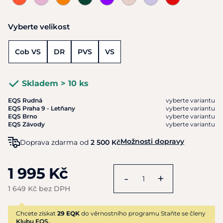
Vyberte velikost
Cob VS
DR
PVS
VS
Skladem > 10 ks
EQS Rudná
vyberte variantu
EQS Praha 9 - Letňany
vyberte variantu
EQS Brno
vyberte variantu
EQS Závody
vyberte variantu
Možnosti dopravy
Doprava zdarma od
2 500 Kč
1 995 Kč
-
+
1 649 Kč bez DPH
Chcete získat
29 EQK
do věrnostního programu Staňte se členy
Klubu EQS.