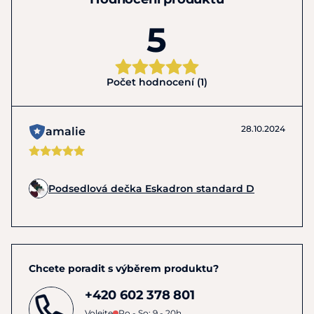
5
Počet hodnocení (1)
28.10.2024
amalie
Podsedlová dečka Eskadron standard D
Chcete poradit s výběrem produktu?
+420 602 378 801
Volejte
Po - So: 9 - 20h