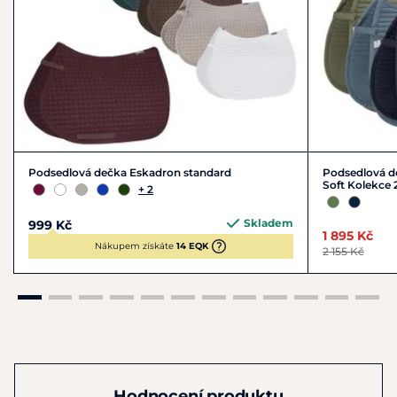
Podsedlová dečka Eskadron standard
Podsedlová de
Soft Kolekce 
+ 2
Skladem
999 Kč
1 895 Kč
Nákupem získáte
14 EQK
2 155 Kč
Hodnocení produktu