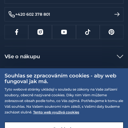
+420 602 378 801
Vše o nákupu
Jak nakupovat
Souhlas se zpracováním cookies - aby web
Více informací
Nejčastější dotazy
fungoval jak má.
Doprava a platba
Obchodní podmínky
Tyto webové stránky ukládají v souladu se zákony na Vaše zařízení
soubory, obecně nazývané cookies. Díky nim Vám můžeme
Vrácení a výměna zboží
Naše prodejny
Podmínky EQS věrnostního klubu
zobrazovat obsah podle toho, co Vás zajímá. Potřebujeme k tomu ale
Reklamace
Váš souhlas. Na Vašem soukromí nám záleží, s Vašimi daty budeme
On-line katalogy
EQS Rudná
zacházet slušně.
Tento web využívá cookies
Velikostní tabulky
Nyní zavřeno ‧ otevřeno od 09:00, Po
Kariéra
© 2026 EQUISERVIS spol. s r.o. - založeno 1993
E-shop vytvořila a technicky zajišťuje
SIMPLIA.cz
Nabízené značky
Kontakt