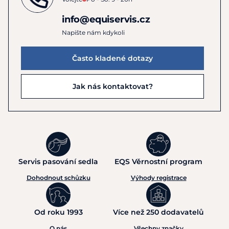
info@equiservis.cz
Napište nám kdykoli
Často kladené dotazy
Jak nás kontaktovat?
Servis pasování sedla
EQS Věrnostní program
Dohodnout schůzku
Výhody registrace
Od roku 1993
Více než 250 dodavatelů
O nás
Všechny značky