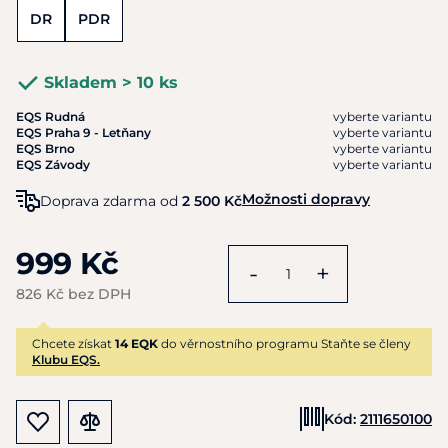
DR
PDR
Skladem > 10 ks
EQS Rudná
vyberte variantu
EQS Praha 9 - Letňany
vyberte variantu
EQS Brno
vyberte variantu
EQS Závody
vyberte variantu
Možnosti dopravy
Doprava zdarma od
2 500 Kč
999 Kč
-
+
826 Kč bez DPH
Chcete získat
14 EQK
do věrnostního programu Staňte se členy
Klubu EQS.
Kód:
2111650100