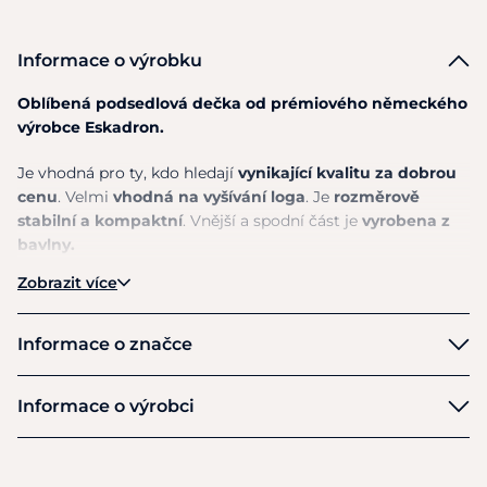
Informace o výrobku
Oblíbená podsedlová dečka
od
prémiového německého
výrobce Eskadron.
Je vhodná pro ty, kdo hledají
vynikající kvalitu
za
dobrou
cenu
. Velmi
vhodná
na
vyšívání loga
. Je
rozměrově
stabilní a kompaktní
. Vnější a spodní část je
vyrobena z
bavlny.
Zobrazit více
Provedení pod
drezurní sedla.
Materiál
: Vnější materiál: 100% bavlna. Výplň: PE- pěna
Informace o značce
Pokyny k péči:
Lze prát na 30°. Nesušte v sušičce, nežehlete,
Eskadron
nebělte a nečistěte chemicky.
Informace o výrobci
Výrobce
Pikeur Reitmoden Brinkmann GmbH & Co. KG