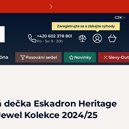
O
CZK
Zaregistrujte se a získejte výhody
+420 602 378 801
Po - So: 9 - 20h
zóna
Pasování sedel
Novinky
Slevy-Out
 dečka Eskadron Heritage
Jewel Kolekce 2024/25