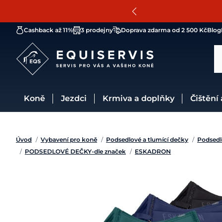
Cashback až 11%
3 prodejny
Doprava zdarma od 2 500 Kč
Blog
Koně
Jezdci
Krmiva a doplňky
Čištění
Úvod
/
Vybavení pro koně
/
Podsedlové a tlumící dečky
/
Podsedl
/
PODSEDLOVÉ DEČKY-dle značek
/
ESKADRON