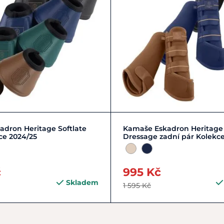
Zobrazit detail
COB | M | 2
PONY | S 
adron Heritage Softlate
Kamaše Eskadron Heritage
ce 2024/25
Dressage zadní pár Kolekce
č
995 Kč
Skladem
1 595 Kč