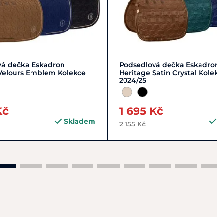
Zobrazit detail
DR
PDR
vá dečka Eskadron
Podsedlová dečka Eskadro
Velours Emblem Kolekce
Heritage Satin Crystal Kole
2024/25
Kč
1 695 Kč
Skladem
2 155 Kč