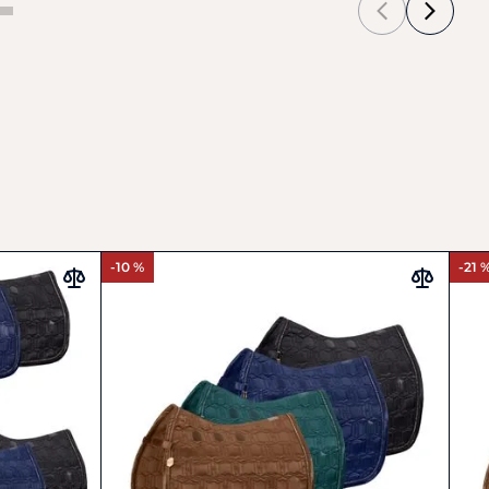
-10 %
-21 