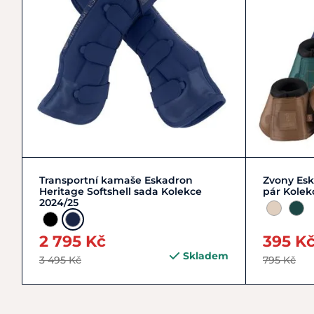
Zobrazit detail
Transportní kamaše Eskadron
Zvony Esk
Heritage Softshell sada Kolekce
pár Kolek
2024/25
2 795 Kč
395 K
Skladem
3 495 Kč
795 Kč