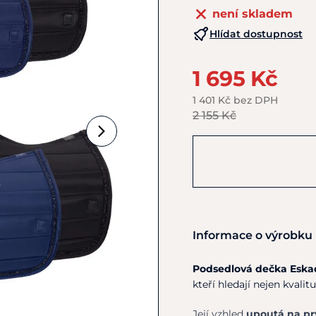
není skladem
Hlídat dostupnost
1 695 Kč
1 401 Kč bez DPH
2 155 Kč
Informace o výrobku
Podsedlová dečka Eska
kteří hledají nejen kvalitu, 
Její vzhled
upoutá na pr