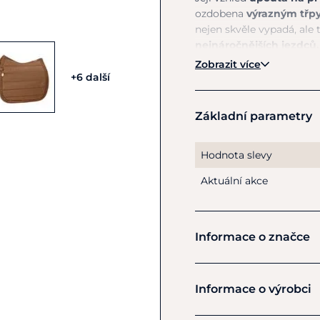
ozdobena
výrazným třp
nejen skvěle vypadá, ale 
nejnáročnějších jezdců,
odvádí vlhkost od koně, 
Zobrazit více
Protiskluzový potisk 
+6 další
Kolekce Eskadron Herita
Základní parametry
Hodnota slevy
Aktuální akce
Informace o značce
Eskadron
Informace o výrobci