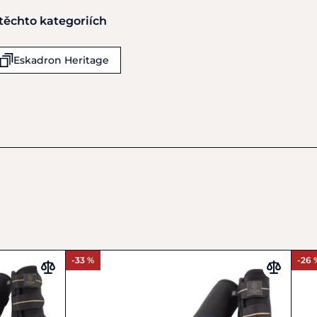
 těchto kategoriích
kmann GmbH &
Eskadron Heritage
-33 %
-26 