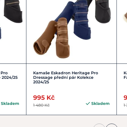
| 1
FULL | L | 3
PONY | S | 1
 Pro
Kamaše Eskadron Heritage Pro
K
 2024/25
Dressage přední pár Kolekce
F
2024/25
995 Kč
Skladem
Skladem
1 480 Kč
1