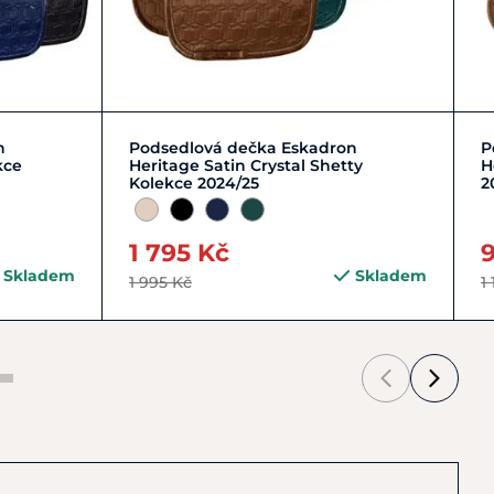
Zobrazit detail
n
Podsedlová dečka Eskadron
P
kce
Heritage Satin Crystal Shetty
H
Kolekce 2024/25
2
1 795 Kč
Skladem
Skladem
1 995 Kč
1