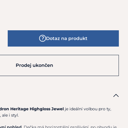
Dotaz na produkt
Prodej ukončen
dron Heritage Highgloss Jewel
je ideální volbou pro ty,
ale i styl.
vní pohled
. Dečka má horizontální prošívání, po obvodu je