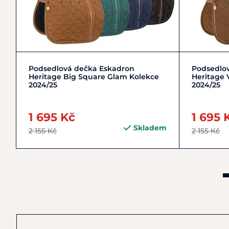
Zobrazit detail
Podsedlová dečka Eskadron
Podsedlo
Heritage Big Square Glam Kolekce
Heritage 
2024/25
2024/25
1 695 Kč
1 695 
Skladem
2 155 Kč
2 155 Kč