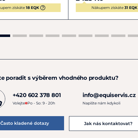
upem získáte
18 EQK
Nákupem získáte
31 EQK
te poradit s výběrem vhodného produktu?
+420 602 378 801
info@equiservis.cz
Volejte
Po - So: 9 - 20h
Napište nám kdykoli
Často kladené dotazy
Jak nás kontaktovat?