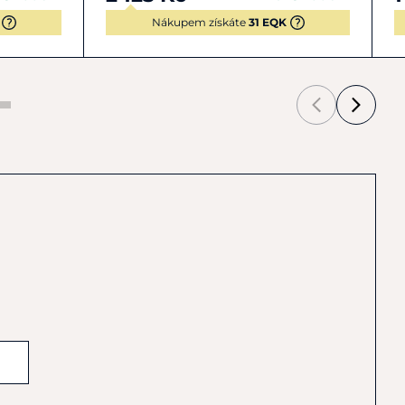
Nákupem získáte
31 EQK