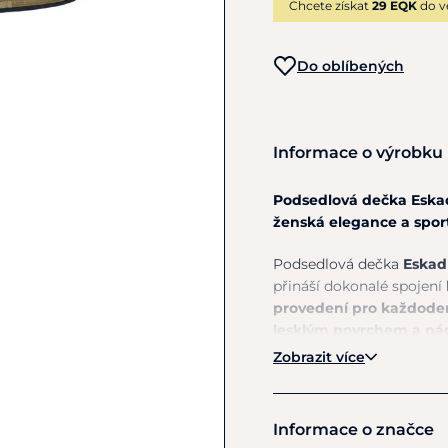
Chcete získat
29 EQK
do v
Do oblíbených
Informace o výrobku
Podsedlová dečka Eskadr
ženská elegance a spor
Podsedlová dečka
Eskadr
přináší dokonalé spojení
provedení pro každoden
lesklým povrchem a ná
působí velmi sofistiko
Zobrazit více
dodá vašemu outfitu styl
Lesklý vrchní materiál p
Informace o značce
vlastnosti pro každoden