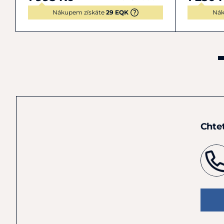
Nákupem získáte
29 EQK
Nák
Chte