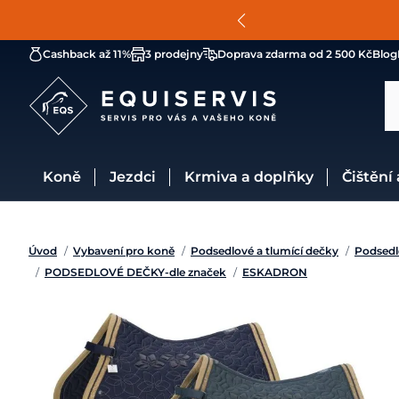
Cashback až 11%
3 prodejny
Doprava zdarma od 2 500 Kč
Blog
Koně
Jezdci
Krmiva a doplňky
Čištění
Úvod
/
Vybavení pro koně
/
Podsedlové a tlumící dečky
/
Podsedl
/
PODSEDLOVÉ DEČKY-dle značek
/
ESKADRON