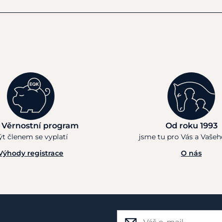
 Věrnostní program
Od roku 1993
ýt členem se vyplatí
jsme tu pro Vás a Vaše
Výhody registrace
O nás