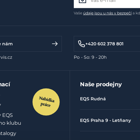
Vaše
údaje jsou u nás v bezpečí
a kd
e nám
+420 602 378 801
vis.cz
Po - So: 9 - 20h
mací
Naše prodejny
EQS Rudná
y
y EQS
EQS Praha 9 - Letňany
ho klubu
atalogy