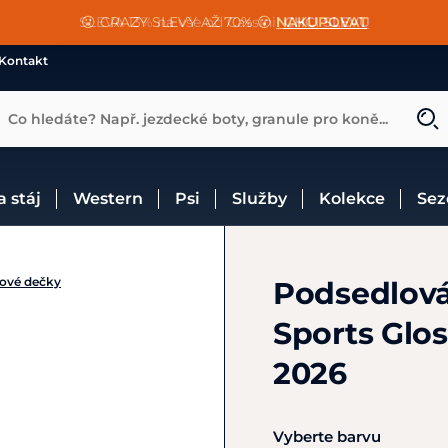
📐Pasování a doplňky k vybraným sedlům ZDARMA 🐴
SLEVA 13% na vše od Cassini!
😮 CRAZY SLEVY AŽ 70% 😮
NAKUPOVAT
CHCI SLEVU
VÍCE INF
Kontakt
Co hledáte? Např. jezdecké boty, granule pro koně...
 a stáj
Western
Psi
Služby
Kolekce
Se
ové dečky
Podsedlová
Sports Glo
2026
Vyberte barvu