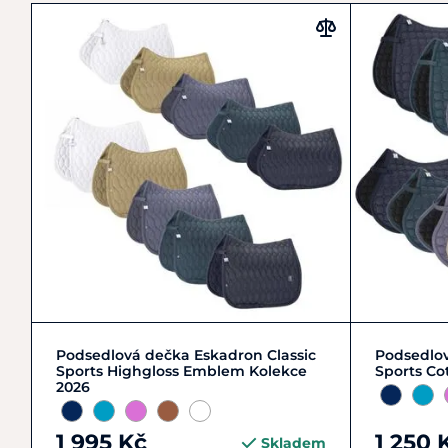
DR
VS
Podsedlová dečka Eskadron Classic
Podsedlov
Sports Highgloss Emblem Kolekce
Sports Co
2026
1 995 Kč
1 250 
Skladem