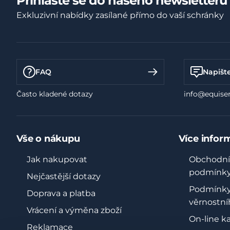
Přihlaste se do našeho newsletteru
Exkluzivní nabídky zasílané přímo do vaší schránky
FAQ
Napišt
Často kladené dotazy
info@equiser
Vše o nákupu
Více infor
Jak nakupovat
Obchodní
podmínk
Nejčastější dotazy
Podmínk
Doprava a platba
věrnostní
Vrácení a výměna zboží
On-line k
Reklamace