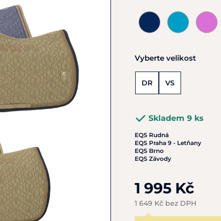
Vyberte velikost
DR
VS
Skladem 9 ks
EQS Rudná
EQS Praha 9 - Letňany
EQS Brno
EQS Závody
1 995 Kč
1 649 Kč bez DPH