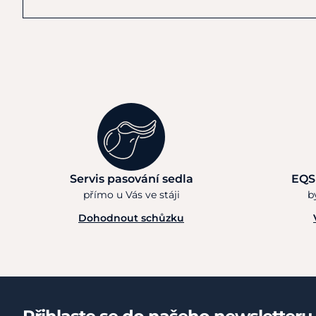
Servis pasování sedla
EQS
přímo u Vás ve stáji
b
Dohodnout schůzku