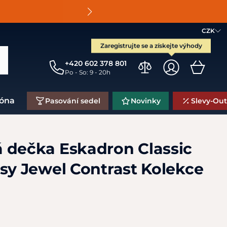
O
CZK
Zaregistrujte se a získejte výhody
+420 602 378 801
Po - So: 9 - 20h
zóna
Pasování sedel
Novinky
Slevy-Out
 dečka Eskadron Classic
ssy Jewel Contrast Kolekce