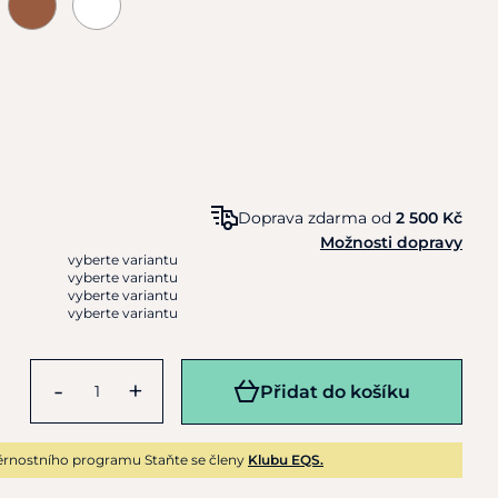
Doprava zdarma od
2 500 Kč
Možnosti dopravy
vyberte variantu
vyberte variantu
vyberte variantu
vyberte variantu
-
+
Přidat do košíku
rnostního programu Staňte se členy
Klubu EQS.