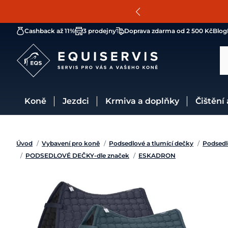
Cashback až 11%
3 prodejny
Doprava zdarma od 2 500 Kč
Blog
Koně
Jezdci
Krmiva a doplňky
Čištění
Úvod
/
Vybavení pro koně
/
Podsedlové a tlumící dečky
/
Podsedl
/
PODSEDLOVÉ DEČKY-dle značek
/
ESKADRON