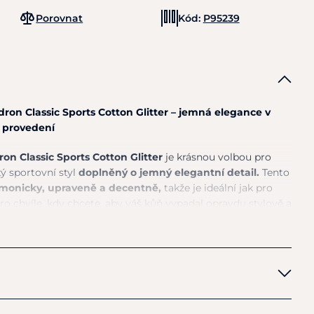
Porovnat
Kód:
P95239
on Classic Sports Cotton Glitter – jemná elegance v
provedení
on Classic Sports Cotton Glitter
je krásnou volbou pro
stý sportovní styl
doplněný o jemný elegantní detail.
Tento
rmonicky, upraveně a decentně,
takže je ideální jak pro
ro chvíle, kdy chcete, aby váš kůň vypadal opravdu stylově a
ky je její
bavlněný charakter
, díky kterému působí
příjemně
.
Bavlněné provedení je oblíbené pro svůj
ost a univerzální využití.
Dečka se tak skvěle hodí pro
ení ji jezdci, kteří chtějí spojit klasický materiál s