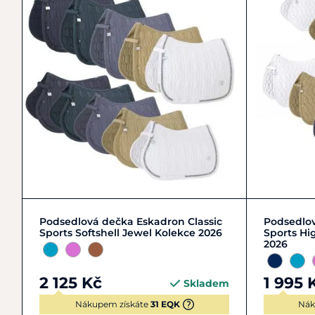
DR
VS
Podsedlová dečka Eskadron Classic
Podsedlov
Sports Softshell Jewel Kolekce 2026
Sports Hi
2026
2 125 Kč
1 995 
Skladem
Nákupem získáte
31 EQK
Nák