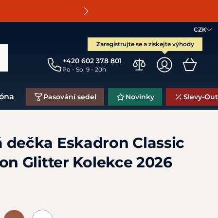
O
CZK
Zaregistrujte se a získejte výhody
+420 602 378 801
Po - So: 9 - 20h
zóna
Pasování sedel
Novinky
Slevy-Out
 dečka Eskadron Classic
on Glitter Kolekce 2026