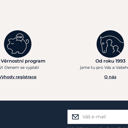
 Věrnostní program
Od roku 1993
ýt členem se vyplatí
jsme tu pro Vás a Vaše
Výhody registrace
O nás