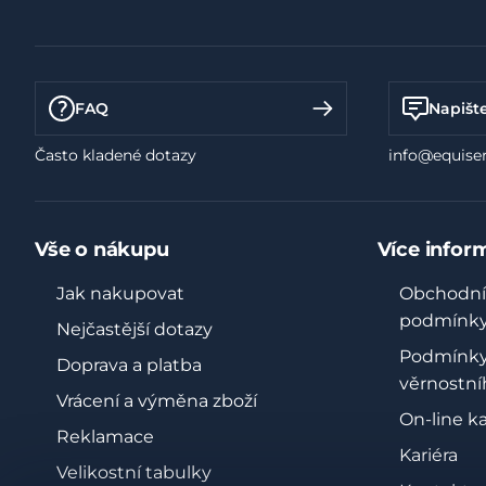
FAQ
Napišt
Často kladené dotazy
info@equiser
Vše o nákupu
Více infor
Jak nakupovat
Obchodní
podmínk
Nejčastější dotazy
Podmínk
Doprava a platba
věrnostní
Vrácení a výměna zboží
On-line k
Reklamace
Kariéra
Velikostní tabulky