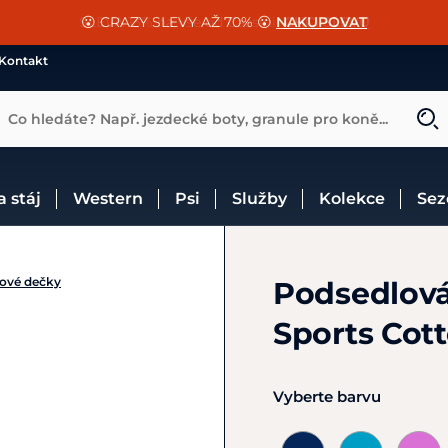
📐Pasování a doplňky k vybraným sedlům ZDARMA 🐴
SLEVA 13% na vše od Cassini!
😮 CRAZY SLEVY AŽ 70% 😮
NAKUPOVAT
CHCI SLEVU
VÍCE INF
Kontakt
Co hledáte? Např. jezdecké boty, granule pro koně...
 a stáj
Western
Psi
Služby
Kolekce
Se
ové dečky
Podsedlová
Sports Cott
Vyberte barvu