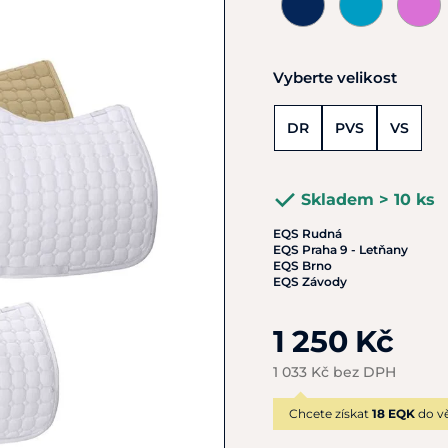
Vyberte velikost
DR
PVS
VS
Skladem > 10 ks
EQS Rudná
EQS Praha 9 - Letňany
EQS Brno
EQS Závody
1 250 Kč
1 033 Kč bez DPH
Chcete získat
18 EQK
do vě