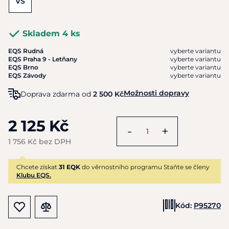
VS
Skladem 4 ks
EQS Rudná
vyberte variantu
EQS Praha 9 - Letňany
vyberte variantu
EQS Brno
vyberte variantu
EQS Závody
vyberte variantu
Možnosti dopravy
Doprava zdarma od
2 500 Kč
2 125 Kč
-
+
1 756 Kč bez DPH
Chcete získat
31 EQK
do věrnostního programu Staňte se členy
Klubu EQS.
Kód:
P95270