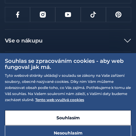
Vše o nákupu
Jak nakupovat
Souhlas se zpracováním cookies - aby web
Více informací
Nejčastější dotazy
fungoval jak má.
Doprava a platba
Obchodní podmínky
Tyto webové stránky ukládají v souladu se zákony na Vaše zařízení
soubory, obecně nazývané cookies. Díky nim Vám můžeme
Vrácení a výměna zboží
Naše prodejny
Podmínky EQS věrnostního klubu
zobrazovat obsah podle toho, co Vás zajímá. Potřebujeme k tomu ale
Reklamace
Váš souhlas. Na Vašem soukromí nám záleží, s Vašimi daty budeme
On-line katalogy
EQS Rudná
zacházet slušně.
Tento web využívá cookies
Velikostní tabulky
Nyní zavřeno ‧ otevřeno od 09:00, Pá
Kariéra
© 2026 EQUISERVIS spol. s r.o. - založeno 1993
E-shop vytvořila a technicky zajišťuje
SIMPLIA.cz
Nabízené značky
Kontakt
Souhlasím
Dotace
EQS Praha 9 - Letňany
Nyní zavřeno ‧ otevřeno od 09:00, Pá
Nesouhlasím
Zásady ochrany osobních údajů