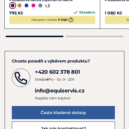
+ 3
Skladem
795 Kč
1 080 Kč
Nákupem získáte
11 EQK
N
Chcete poradit s výběrem produktu?
+420 602 378 801
Volejte
Po - So: 9 - 20h
info@equiservis.cz
Napište nám kdykoli
Často kladené dotazy
Jak nás kontaktovat?