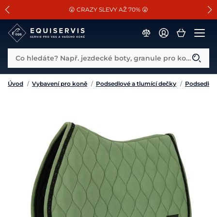
📐Pasování a doplňky k vybraným sedlům ZDARMA 🐴
SLEVA 13% na vše od Cassini!
😮 CRAZY SLEVY AŽ 70% 😮
Co hledáte? Např. jezdecké boty, granule pro koně...
Úvod
/
Vybavení pro koně
/
Podsedlové a tlumící dečky
/
Podsedlov