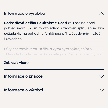
Informace o výrobku
Podsedlová dečka Equithème Pearl
zaujme na první
pohled svým luxusním vzhledem a zároveň splňuje všechny
požadavky na pohodlí a funkčnost při každodenním ježdění
i závodech.
Díky anatomickému střihu s výrazným vykrojením v
oblasti kohoutku se dečka skvěle přizpůsobí různým typům
koní a dobře drží na svém místě pod sedlem. Vnitřní
Zobrazit více
vaflová struktura podporuje
prodyšnost a pomáhá
efektivně odvádět vlhkost
, čímž
zvyšuje komfort koně
během práce
.
Informace o značce
Elegantní design
podtrhuje jemné lemování a linie
EquiTheme
Informace o výrobci
černých perliček ve tvaru diamantů, které dodávají dece
sofistikovaný a moderní vzhled. Stylový odznak s logem
Výrobce
Equithème v imitaci kůže dotváří celkový prémiový dojem.
Ekkia Export