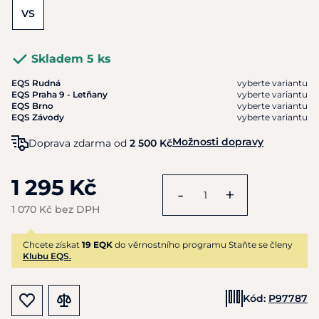
VS
Skladem 5 ks
EQS Rudná
vyberte variantu
EQS Praha 9 - Letňany
vyberte variantu
EQS Brno
vyberte variantu
EQS Závody
vyberte variantu
Možnosti dopravy
Doprava zdarma od
2 500 Kč
1 295 Kč
-
+
1 070 Kč bez DPH
Chcete získat
19 EQK
do věrnostního programu Staňte se členy
Klubu EQS.
Kód:
P97787