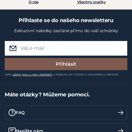
O nás
Všechny značky
Přihlaste se do našeho newsletteru
Exkluzivní nabídky zasílané přímo do vaší schránky
Přihlásit
Vaše
údaje jsou u nás v bezpečí
a kdykoliv se můžete z newsletteru odhlásit.
Máte otázky? Můžeme pomoci.
FAQ
Napište nám