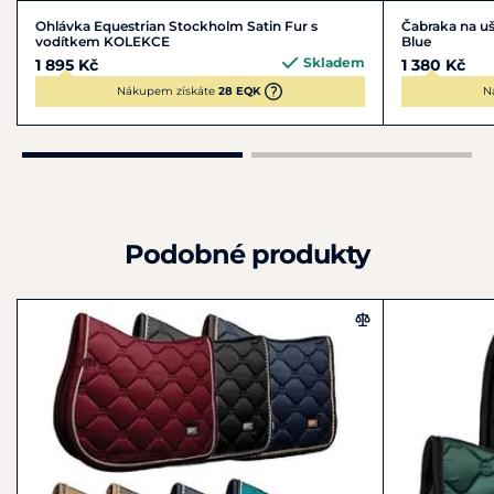
Ohlávka Equestrian Stockholm Satin Fur s
Čabraka na u
vodítkem KOLEKCE
Blue
Skladem
1 895 Kč
1 380 Kč
Nákupem získáte
28 EQK
N
Podobné produkty