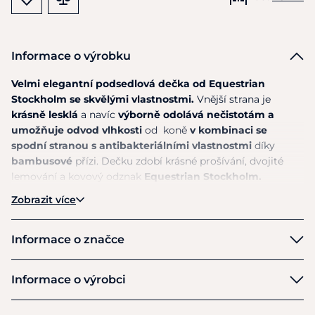
Informace o výrobku
Velmi elegantní podsedlová dečka od Equestrian
Stockholm se skvělými vlastnostmi.
Vnější strana je
krásně lesklá
a navíc
výborně odolává nečistotám a
umožňuje odvod vlhkosti
od koně
v kombinaci se
spodní stranou s antibakteriálními vlastnostmi
díky
bambusové
přízi. Dečku zdobí krásné prošívání, dvojité
lemování a kovový odznak
Equestrian Stockholm.
Zobrazit více
Materiál: vnější 100% polyester, vnitřní rychleschnoucí
podšívka s příměsí bambusových vláken
Informace o značce
Pokyny k péči: Lze prát na 30 stupňů Celsia. Perte naruby,
aby se neodřel kovový odznak. Před praním zapněte suché
Equestrian Stockholm
Informace o výrobci
zipy. Nesušte v sušičce. Nepoužívejte změkčovadla tkanin,
bělidla.
Výrobce