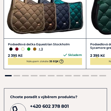
Podsedlová dečka Equestrian Stockholm
Podsedlová d
Sycamore gr
+ 3
Skladem
2 395 Kč
2 395 Kč
Nákupem získáte
35 EQK
N
Chcete poradit s výběrem produktu?
+420 602 378 801