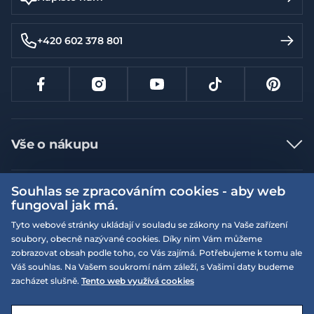
+420 602 378 801
Vše o nákupu
Jak nakupovat
Souhlas se zpracováním cookies - aby web
Více informací
Nejčastější dotazy
fungoval jak má.
Doprava a platba
Obchodní podmínky
Tyto webové stránky ukládají v souladu se zákony na Vaše zařízení
soubory, obecně nazývané cookies. Díky nim Vám můžeme
Vrácení a výměna zboží
Naše prodejny
Podmínky EQS věrnostního klubu
zobrazovat obsah podle toho, co Vás zajímá. Potřebujeme k tomu ale
Reklamace
Váš souhlas. Na Vašem soukromí nám záleží, s Vašimi daty budeme
On-line katalogy
EQS Rudná
zacházet slušně.
Tento web využívá cookies
Velikostní tabulky
09:00 - 20:00
Kariéra
Nyní otevřeno
© 2026 EQUISERVIS spol. s r.o. - založeno 1993
E-shop vytvořila a technicky zajišťuje
SIMPLIA.cz
Nabízené značky