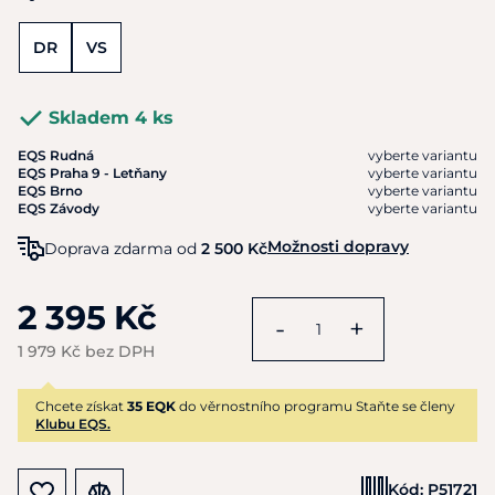
DR
VS
Skladem 4 ks
EQS Rudná
vyberte variantu
EQS Praha 9 - Letňany
vyberte variantu
EQS Brno
vyberte variantu
EQS Závody
vyberte variantu
Možnosti dopravy
Doprava zdarma od
2 500 Kč
2 395 Kč
-
+
1 979 Kč bez DPH
Chcete získat
35 EQK
do věrnostního programu Staňte se členy
Klubu EQS.
Kód:
P51721