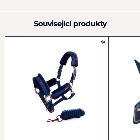
Equestrian Stockholm AB
Rökerigatan 19
Johanneshov
Související produkty
121 62
Švédsko
+46 861 900 80
info@equestrianstockholm.com