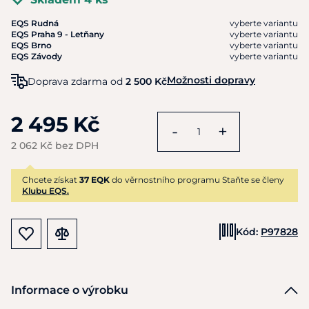
EQS Rudná
vyberte variantu
EQS Praha 9 - Letňany
vyberte variantu
EQS Brno
vyberte variantu
EQS Závody
vyberte variantu
Možnosti dopravy
Doprava zdarma od
2 500 Kč
2 495 Kč
-
+
2 062 Kč bez DPH
Chcete získat
37 EQK
do věrnostního programu Staňte se členy
Klubu EQS.
Kód:
P97828
Informace o výrobku