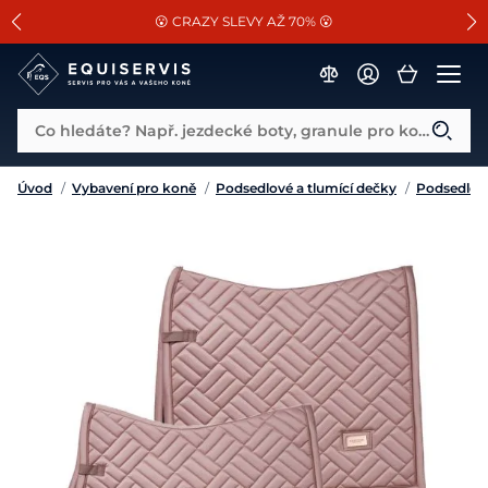
📐Pasování a doplňky k vybraným sedlům ZDARMA 🐴
SLEVA 13% na vše od Cassini!
😮 CRAZY SLEVY AŽ 70% 😮
Co hledáte? Např. jezdecké boty, granule pro koně...
Úvod
/
Vybavení pro koně
/
Podsedlové a tlumící dečky
/
Podsedlov