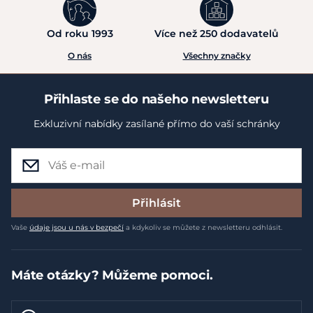
Od roku 1993
Více než 250 dodavatelů
O nás
Všechny značky
Přihlaste se do našeho newsletteru
Exkluzivní nabídky zasílané přímo do vaší schránky
Přihlásit
Vaše
údaje jsou u nás v bezpečí
a kdykoliv se můžete z newsletteru odhlásit.
Máte otázky? Můžeme pomoci.