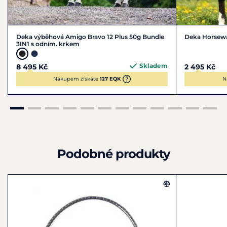
Deka výběhová Amigo Bravo 12 Plus 50g Bundle
Deka Horsewa
3IN1 s odním. krkem
Skladem
8 495 Kč
2 495 Kč
Nákupem získáte
127 EQK
N
Podobné produkty