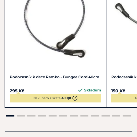
Podocasník k dece Rambo - Bungee Cord 40cm
Podocasník k
Skladem
295 Kč
150 Kč
Nákupem získáte
4 EQK
N