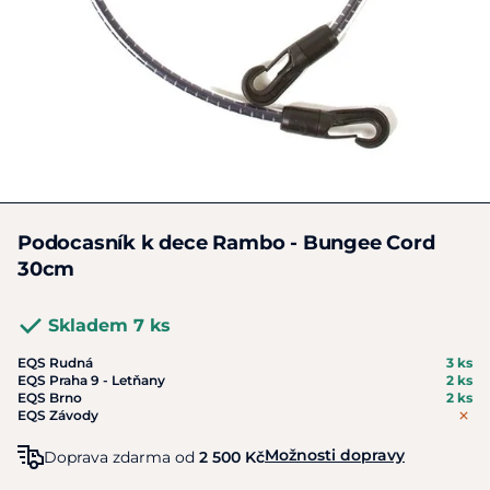
Podocasník k dece Rambo - Bungee Cord
30cm
Skladem 7 ks
EQS Rudná
3 ks
EQS Praha 9 - Letňany
2 ks
EQS Brno
2 ks
EQS Závody
Možnosti dopravy
Doprava zdarma od
2 500 Kč