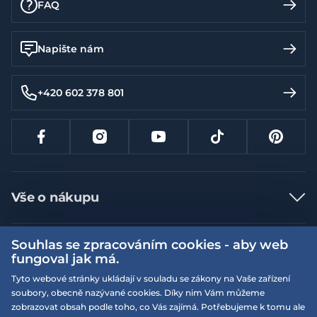
FAQ
Napište nám
+420 602 378 801
Vše o nákupu
Jak nakupovat
Souhlas se zpracováním cookies - aby web
Více informací
Nejčastější dotazy
fungoval jak má.
Doprava a platba
Obchodní podmínky
Tyto webové stránky ukládají v souladu se zákony na Vaše zařízení
soubory, obecně nazývané cookies. Díky nim Vám můžeme
Vrácení a výměna zboží
Naše prodejny
Podmínky EQS věrnostního klubu
zobrazovat obsah podle toho, co Vás zajímá. Potřebujeme k tomu ale