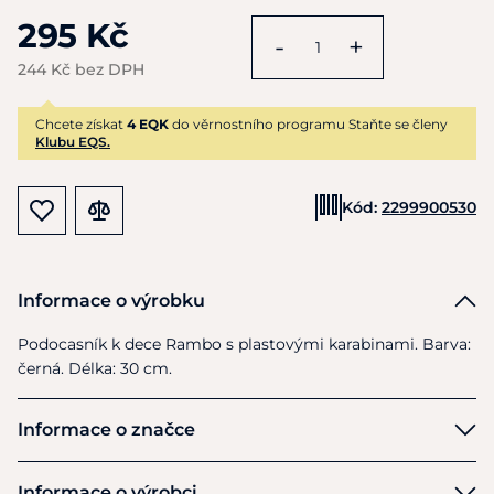
295 Kč
-
+
244 Kč bez DPH
Chcete získat
4 EQK
do věrnostního programu Staňte se členy
Klubu EQS.
Kód:
2299900530
Informace o výrobku
Podocasník
k
dece Rambo
s
plastovými karabinami. Barva:
černá. Délka:
30
cm.
Informace o značce
Horseware
Informace o výrobci