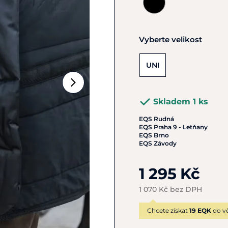
Vyberte velikost
UNI
Skladem 1 ks
EQS Rudná
EQS Praha 9 - Letňany
EQS Brno
EQS Závody
1 295 Kč
1 070 Kč bez DPH
Chcete získat
19 EQK
do vě