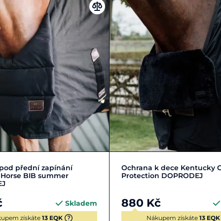
Zobrazit detail
Zobrazit detail
pod přední zapínání
Ochrana k dece Kentucky 
 Horse BIB summer
Protection DOPRODEJ
EJ
č
880 Kč
Skladem
upem získáte
13 EQK
Nákupem získáte
13 EQK