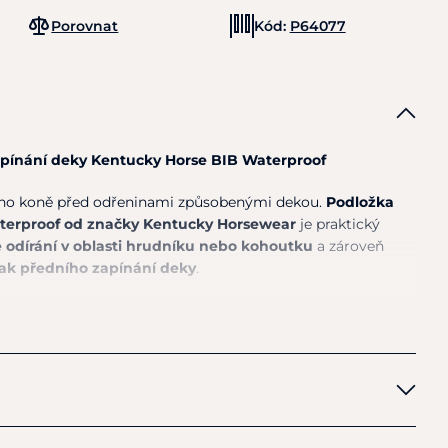
Porovnat
Kód:
P64077
pínání deky
Kentucky Horse BIB Waterproof
vého koně před odřeninami způsobenými dekou.
Podložka
terproof od značky
Kentucky Horsewear
je praktický
 odírání v oblasti hrudníku nebo kohoutku
a zároveň
ak předního zapínání deky
.
jšímu materiálu
lze tuto podložku používat i během deště
 proto ideální nejen pro stájové deky, ale i pro
výběhové
ky
.
 na hrudníku nebo kohoutku