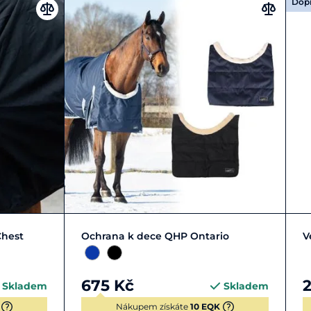
Dop
Zobrazit detail
Chest
Ochrana k dece QHP Ontario
V
675 Kč
2
Skladem
Skladem
Nákupem získáte
10 EQK