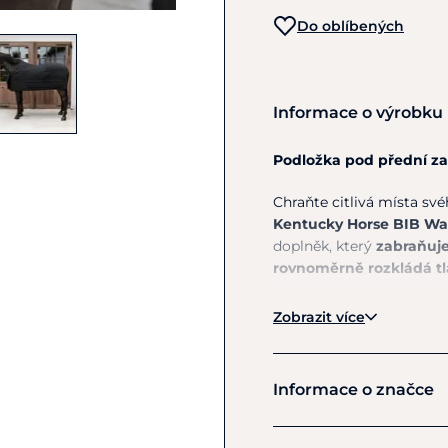
Do oblíbených
Informace o výrobku
Podložka pod přední za
Chraňte citlivá místa s
Kentucky Horse BIB Wa
doplněk, který
zabraňuje
rovnoměrně rozkládá tl
Díky
voděodolnému vně
Zobrazit více
nebo ve vlhkém počasí. Je
nebo nepromokavé de
Informace o značce
Hlavní výhody
zabraňuje odření