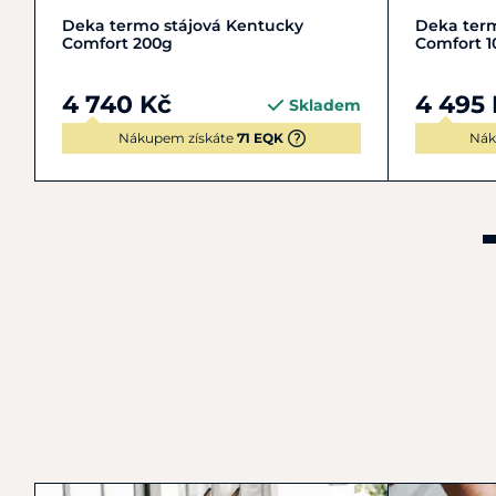
L | 140-145 cm
XL | 150-155 cm
L | 14
Deka termo stájová Kentucky
Deka term
Comfort 200g
Comfort 1
4 740 Kč
4 495
Skladem
Nákupem získáte
71 EQK
Nák