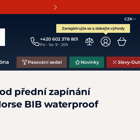
O
CZK
Zaregistrujte se a získejte výhody
+420 602 378 801
Po - So: 9 - 20h
zóna
Pasování sedel
Novinky
Slevy-Out
od přední zapínání
orse BIB waterproof