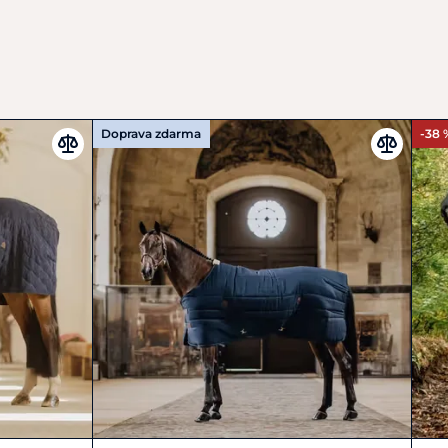
ř deky na hrudi koně
, kde chrání citlivou kůži
á
z vnější strany deky
, aby podložku držela na místě
jích
pomáhají udržet podložku stabilní během pohybu.
Doprava zdarma
-38 
ce na 30 °C
a nechat volně uschnout.
oporučujeme
obnovit vodoodpudivou úpravu
jem
.