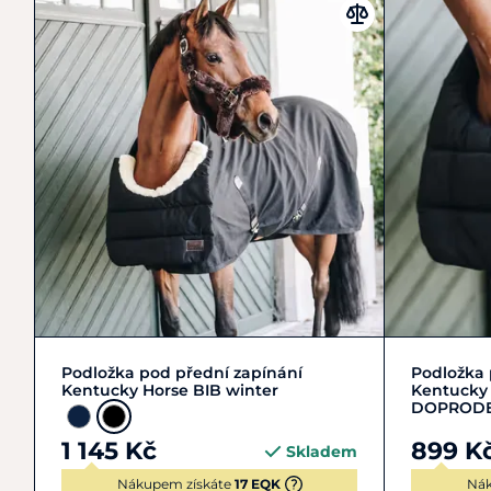
Zobrazit detail
Podložka pod přední zapínání
Podložka 
Kentucky Horse BIB winter
Kentucky
DOPROD
1 145 Kč
899 K
Skladem
Nákupem získáte
17 EQK
Nák