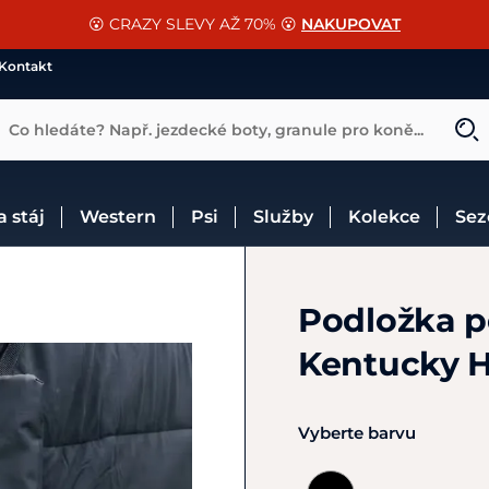
📐Pasování a doplňky k vybraným sedlům ZDARMA 🐴
SLEVA 13% na vše od Cassini!
😮 CRAZY SLEVY AŽ 70% 😮
NAKUPOVAT
CHCI SLEVU
VÍCE INF
Kontakt
Co hledáte? Např. jezdecké boty, granule pro koně...
 a stáj
Western
Psi
Služby
Kolekce
Se
Podložka p
Kentucky H
Vyberte barvu