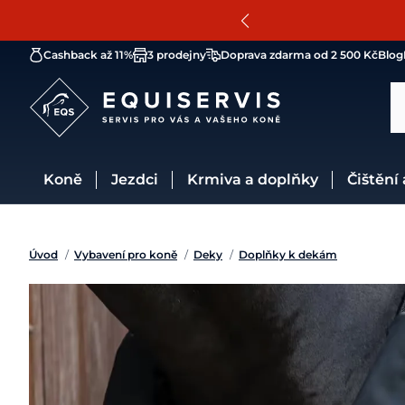
Cashback až 11%
3 prodejny
Doprava zdarma od 2 500 Kč
Blog
Koně
Jezdci
Krmiva a doplňky
Čištění
Úvod
/
Vybavení pro koně
/
Deky
/
Doplňky k dekám