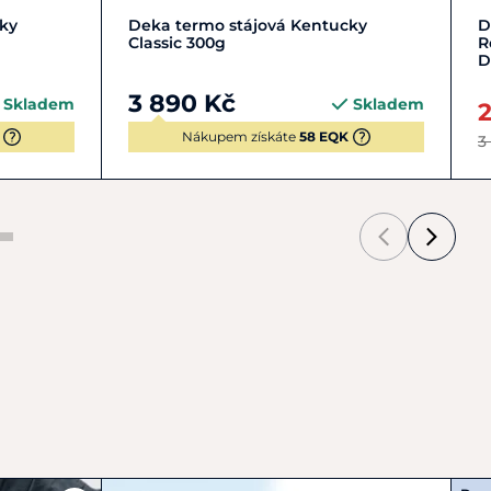
155 cm
L | 140-145 cm
XL | 150-155 cm
ky
Deka termo stájová Kentucky
D
Classic 300g
R
D
3 890 Kč
Skladem
Skladem
2
Nákupem získáte
58 EQK
3