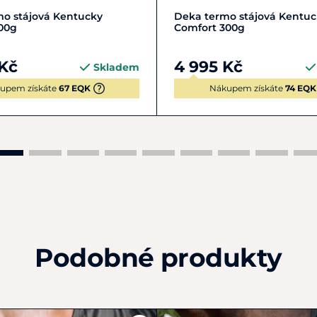
0-145 cm
XL | 150-155 cm
L | 140-145 cm
XL | 150-
o stájová Kentucky
Deka termo stájová Kentuc
00g
Comfort 300g
 Kč
4 995 Kč
Skladem
upem získáte
67 EQK
Nákupem získáte
74 EQK
Podobné produkty