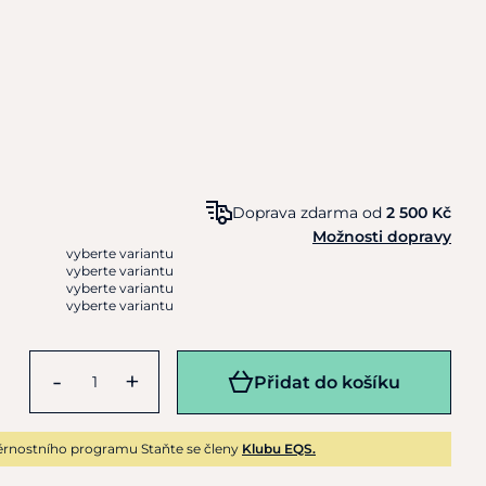
Doprava zdarma od
2 500 Kč
Možnosti dopravy
vyberte variantu
vyberte variantu
vyberte variantu
vyberte variantu
-
+
Přidat do košíku
rnostního programu Staňte se členy
Klubu EQS.