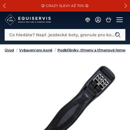
📐Pasování a doplňky k vybraným sedlům ZDARMA 🐴
SLEVA 13% na vše od Cassini!
😮 CRAZY SLEVY AŽ 70% 😮
Co hledáte? Např. jezdecké boty, granule pro koně...
Úvod
/
Vybavení pro koně
/
Podbřišníky, třmeny a třmenové řemeny