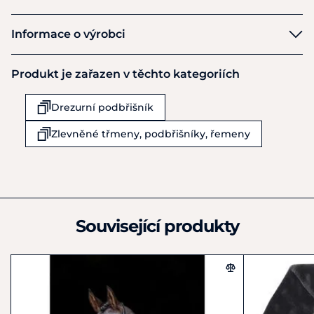
HKM
Informace o výrobci
Výrobce
Produkt je zařazen v těchto kategoriích
HKM Sports Equipment GmbH
Veldenhauser Str 240
Drezurní podbřišník
Neuenhaus
D49828
Zlevněné třmeny, podbřišníky, řemeny
Německo
+49 4959 4198980
shop@hkm-sports.com
Související produkty