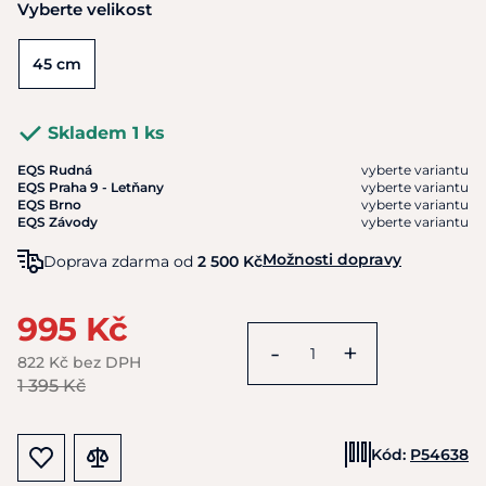
Vyberte velikost
45 cm
Skladem 1 ks
EQS Rudná
vyberte variantu
EQS Praha 9 - Letňany
vyberte variantu
EQS Brno
vyberte variantu
EQS Závody
vyberte variantu
Možnosti dopravy
Doprava zdarma od
2 500 Kč
995 Kč
-
+
822 Kč bez DPH
1 395 Kč
Kód:
P54638