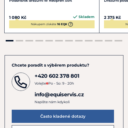
Podbřišník drezurní W Neopren Soft
Drezurní podb
Skladem
1 080 Kč
2 375 Kč
Nákupem získáte
16 EQK
N
Chcete poradit s výběrem produktu?
+420 602 378 801
Volejte
Po - So: 9 - 20h
info@equiservis.cz
Napište nám kdykoli
Často kladené dotazy