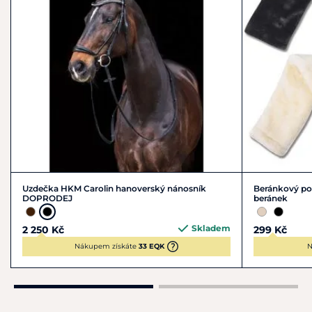
Uzdečka HKM Carolin hanoverský nánosník
Beránkový po
DOPRODEJ
beránek
Skladem
2 250 Kč
299 Kč
Nákupem získáte
33 EQK
N