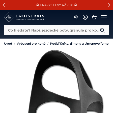
📐Pasování a doplňky k vybraným sedlům ZDARMA 🐴
SLEVA 13% na vše od Cassini!
😮 CRAZY SLEVY AŽ 70% 😮
Co hledáte? Např. jezdecké boty, granule pro koně...
Úvod
/
Vybavení pro koně
/
Podbřišníky, třmeny a třmenové řemeny