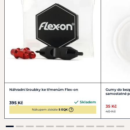
Náhradní šroubky ke třmenům Flex-on
Gumy do bezp
samostatné p
Skladem
395 Kč
35 Kč
Nákupem získáte
5 EQK
40 Kč