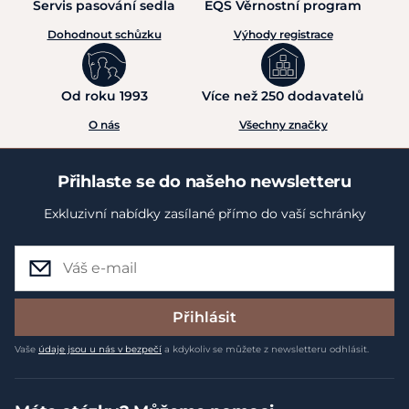
Servis pasování sedla
EQS Věrnostní program
Dohodnout schůzku
Výhody registrace
Od roku 1993
Více než 250 dodavatelů
O nás
Všechny značky
Přihlaste se do našeho newsletteru
Exkluzivní nabídky zasílané přímo do vaší schránky
Přihlásit
Vaše
údaje jsou u nás v bezpečí
a kdykoliv se můžete z newsletteru odhlásit.