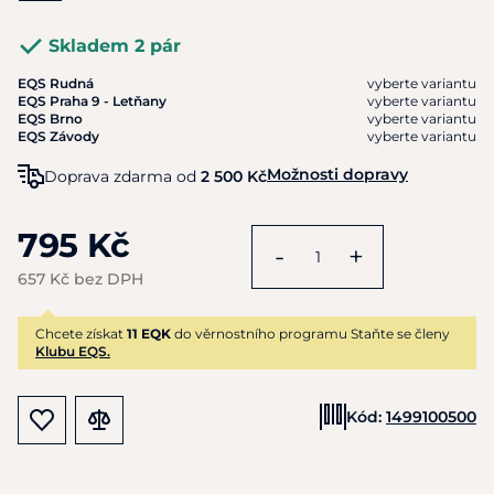
Skladem 2 pár
EQS Rudná
vyberte variantu
EQS Praha 9 - Letňany
vyberte variantu
EQS Brno
vyberte variantu
EQS Závody
vyberte variantu
Možnosti dopravy
Doprava zdarma od
2 500 Kč
795 Kč
-
+
657 Kč bez DPH
Chcete získat
11 EQK
do věrnostního programu Staňte se členy
Klubu EQS.
Kód:
1499100500