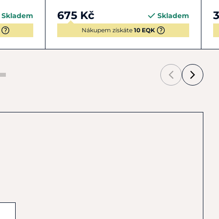
675 Kč
3
Skladem
Skladem
Nákupem získáte
10 EQK