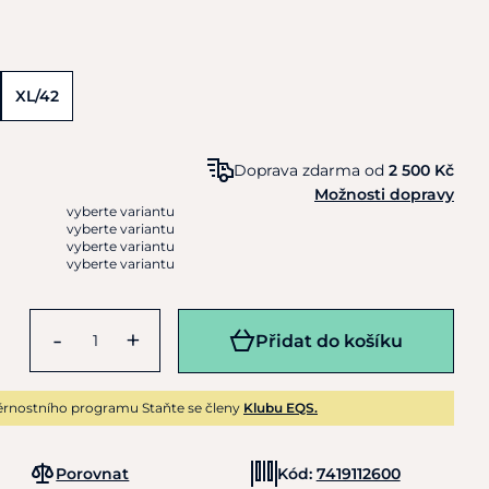
XL/42
Doprava zdarma od
2 500 Kč
Možnosti dopravy
vyberte variantu
vyberte variantu
vyberte variantu
vyberte variantu
-
+
Přidat do košíku
rnostního programu Staňte se členy
Klubu EQS.
Porovnat
Kód:
7419112600