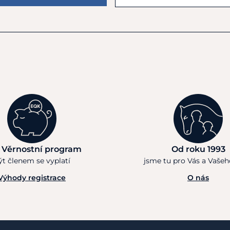
 Věrnostní program
Od roku 1993
ýt členem se vyplatí
jsme tu pro Vás a Vaše
Výhody registrace
O nás