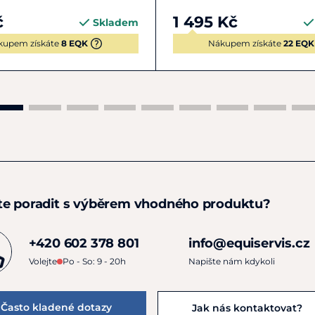
č
1 495 Kč
Skladem
kupem získáte
8 EQK
Nákupem získáte
22 EQK
te poradit s výběrem vhodného produktu?
+420 602 378 801
info@equiservis.cz
Volejte
Po - So: 9 - 20h
Napište nám kdykoli
Často kladené dotazy
Jak nás kontaktovat?