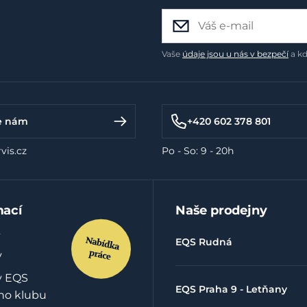
Vaše
údaje jsou u nás v bezpečí
a kd
e nám
+420 602 378 801
vis.cz
Po - So: 9 - 20h
mací
Naše prodejny
EQS Rudná
y
y EQS
EQS Praha 9 - Letňany
ho klubu