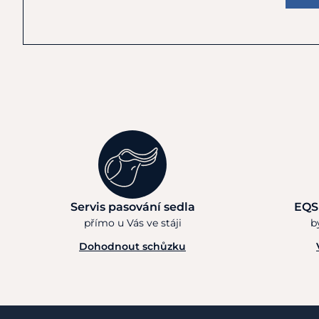
Servis pasování sedla
EQS
přímo u Vás ve stáji
b
Dohodnout schůzku