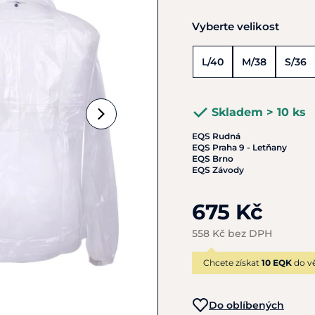
Vyberte velikost
L/40
M/38
S/36
Skladem > 10 ks
EQS Rudná
EQS Praha 9 - Letňany
EQS Brno
EQS Závody
675 Kč
558 Kč bez DPH
Chcete získat
10 EQK
do vě
Do oblíbených