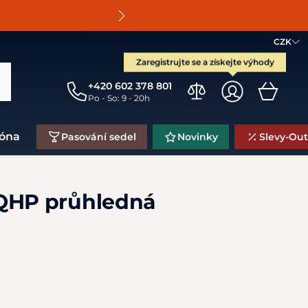
O
CZK
Zaregistrujte se a získejte výhody
+420 602 378 801
Po - So: 9 - 20h
zóna
Pasování sedel
Novinky
Slevy-Out
QHP průhledná