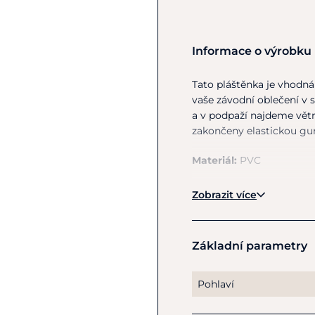
Informace o výrobku
Tato pláštěnka je vhodná 
vaše závodní oblečení v 
a v podpaží najdeme větr
zakončeny elastickou gu
Materiál:
PVC
Pokyny pro péči:
Pláště
Zobrazit více
Základní parametry
Pohlaví