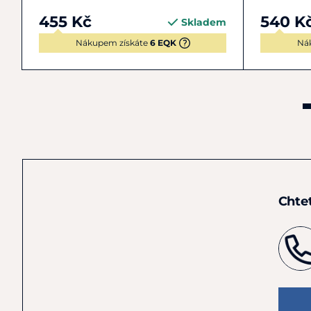
455 Kč
540 K
Skladem
Nákupem získáte
6 EQK
Ná
Chte