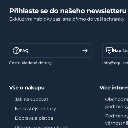
Přihlaste se do našeho newsletteru
Exkluzivní nabídky zasílané přímo do vaší schránky
FAQ
Napišt
Často kladené dotazy
info@equiser
Vše o nákupu
Více infor
Jak nakupovat
Obchodní
podmínk
Nejčastější dotazy
Podmínk
Doprava a platba
věrnostní
Vrácení a výměna zboží