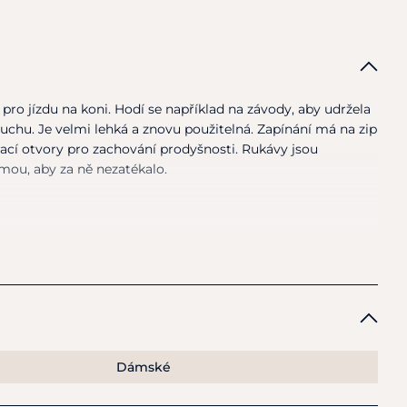
pro jízdu na koni. Hodí se například na závody, aby udržela
suchu. Je velmi lehká a znovu použitelná. Zapínání má na zip
ací otvory pro zachování prodyšnosti. Rukávy jsou
mou, aby za ně nezatékalo.
nku stačí otřít mokrým hadříkem.
Dámské