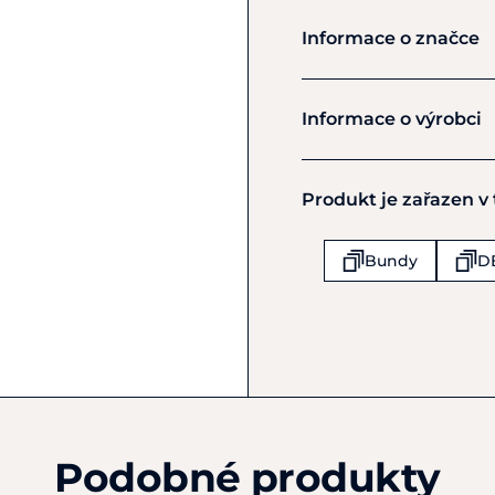
Informace o značce
QHP
Informace o výrobci
Výrobce
Produkt je zařazen v
Brands of Q
Richterlaan 7
Drachten
Bundy
D
9207 JT
Nizozemsko
+31 (0)512 54 19 99
info@brandsofq.com
Podobné produkty