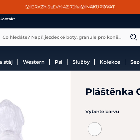
📐Pasování a doplňky k vybraným sedlům ZDARMA 🐴
SLEVA 13% na vše od Cassini!
😮 CRAZY SLEVY AŽ 70% 😮
NAKUPOVAT
CHCI SLEVU
VÍCE INF
Kontakt
Co hledáte? Např. jezdecké boty, granule pro koně...
 a stáj
Western
Psi
Služby
Kolekce
Se
Pláštěnka 
Vyberte barvu