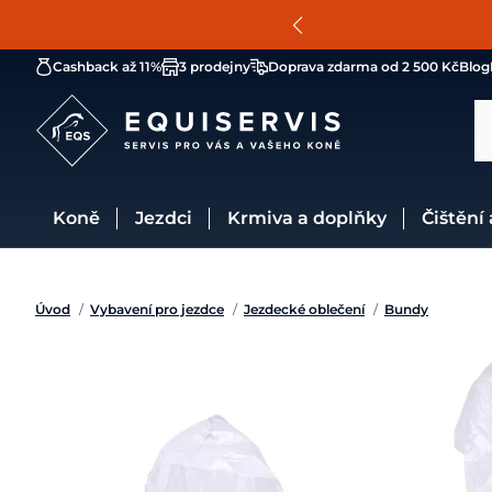
Cashback až 11%
3 prodejny
Doprava zdarma od 2 500 Kč
Blog
Koně
Jezdci
Krmiva a doplňky
Čištění
Úvod
/
Vybavení pro jezdce
/
Jezdecké oblečení
/
Bundy