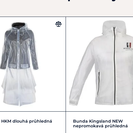
L/40
M/38
S/36
L/50
M/48
S/46
XL/
a HKM dlouhá průhledná
Bunda Kingsland NEW
nepromokavá průhledná