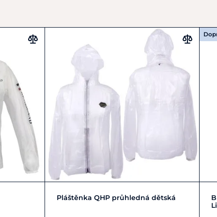
Dop
52
+ 4
128
140
152
164
Pláštěnka QHP průhledná dětská
B
L