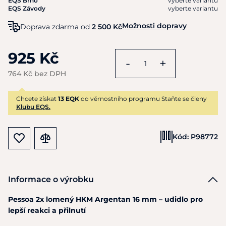
EQS Brno
vyberte variantu
EQS Závody
vyberte variantu
Možnosti dopravy
Doprava zdarma od
2 500 Kč
925 Kč
-
+
764 Kč bez DPH
Chcete získat
13 EQK
do věrnostního programu Staňte se členy
Klubu EQS.
Kód:
P98772
Informace o výrobku
Pessoa 2x lomený HKM Argentan 16 mm – udidlo pro
lepší reakci a přilnutí