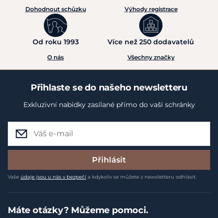
Dohodnout schůzku
Výhody registrace
Od roku 1993
Více než 250 dodavatelů
O nás
Všechny značky
Přihlaste se do našeho newsletteru
Exkluzivní nabídky zasílané přímo do vaší schránky
Přihlásit
Vaše
údaje jsou u nás v bezpečí
a kdykoliv se můžete z newsletteru odhlásit.
Máte otázky? Můžeme pomoci.