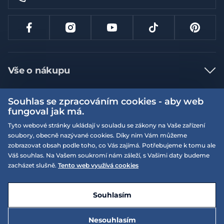
Vše o nákupu
Jak nakupovat
Souhlas se zpracováním cookies - aby web
Více informací
Nejčastější dotazy
fungoval jak má.
Doprava a platba
Tyto webové stránky ukládají v souladu se zákony na Vaše zařízení
Obchodní podmínky
soubory, obecně nazývané cookies. Díky nim Vám můžeme
Vrácení a výměna zboží
Naše prodejny
Podmínky EQS věrnostního klubu
zobrazovat obsah podle toho, co Vás zajímá. Potřebujeme k tomu ale
Váš souhlas. Na Vašem soukromí nám záleží, s Vašimi daty budeme
Reklamace
On-line katalogy
zacházet slušně.
Tento web využívá cookies
EQS Rudná
Velikostní tabulky
Nyní zavřeno ‧ otevřeno od 09:00, Po
Kariéra
© 2026 EQUISERVIS spol. s r.o. - založeno 1993
E-shop vytvořila a technicky zajišťuje
SIMPLIA.cz
Nabízené značky
Kontakt
Souhlasím
Dotace
EQS Praha 9 - Letňany
Nesouhlasím
Nyní zavřeno ‧ otevřeno od 09:00, Po