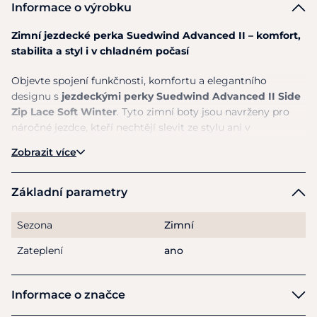
Informace o výrobku
Zimní jezdecké perka Suedwind Advanced II – komfort,
stabilita a styl i v chladném počasí
Objevte spojení funkčnosti, komfortu a elegantního
designu s
jezdeckými perky Suedwind Advanced II Side
Zip Lace Soft Winter
. Tyto zimní boty jsou navrženy pro
náročné jezdce, kteří nechtějí slevit ze stylu ani v
nejnáročnějších podmínkách.
Zobrazit více
Hlavní výhody:
Základní parametry
Vodoodpudivá kůže
– chrání před vlhkostí a
chladem, ideální pro zimní měsíce
Sezona
Zimní
Luxusní umělý kožíšek uvnitř
–
prodyšný a savý
,
zajišťuje hřejivý komfort
Zateplení
ano
Oxford šněrování vpředu
– nejen stylové, ale i
pružné
pro lepší pohyb
Informace o značce
Boční YKK® zip
– snadné obouvání a zouvání bez
kompromisu v pevnosti