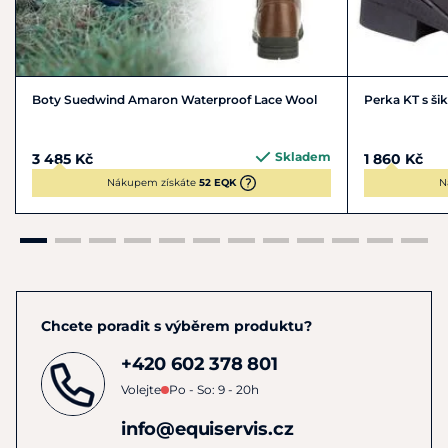
Boty Suedwind Amaron Waterproof Lace Wool
Perka KT s š
Skladem
3 485 Kč
1 860 Kč
Nákupem získáte
52 EQK
N
Chcete poradit s výběrem produktu?
+420 602 378 801
Volejte
Po - So: 9 - 20h
info@equiservis.cz