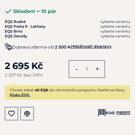
Skladem > 10 pár
EQS Rudná
vyberte variantu
EQS Praha 9 - Letňany
vyberte variantu
EQS Brno
vyberte variantu
EQS Závody
vyberte variantu
Možnosti dopravy
Doprava zdarma od
2 500 Kč
2 695 Kč
-
+
2 227 Kč bez DPH
Chcete získat
40 EQK
do věrnostního programu Staňte se členy
Klubu EQS.
Kód:
P85911