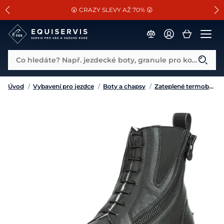
📐Pasování a doplňky k vybraným sedlům ZDARMA 🐴
SLEVA 13% na vše od Cassini!
😮 CRAZY SLEVY AŽ 70% 😮
Co hledáte? Např. jezdecké boty, granule pro koně...
Úvod
/
Vybavení pro jezdce
/
Boty a chapsy
/
Zateplené termoboty