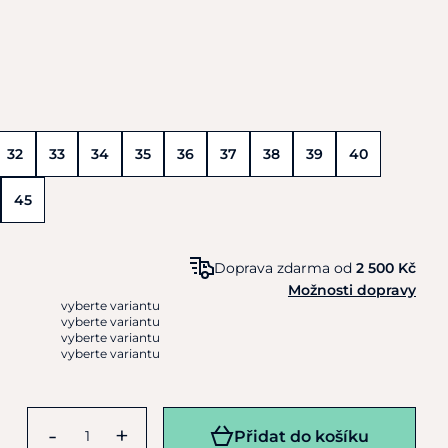
32
33
34
35
36
37
38
39
40
45
Doprava zdarma od
2 500 Kč
Možnosti dopravy
vyberte variantu
vyberte variantu
vyberte variantu
vyberte variantu
-
+
Přidat do košíku