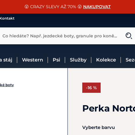
📐Pasování a doplňky k vybraným sedlům ZDARMA 🐴
SLEVA 13% na vše od Cassini!
😮 CRAZY SLEVY AŽ 70% 😮
NAKUPOVAT
CHCI SLEVU
VÍCE INF
Kontakt
Co hledáte? Např. jezdecké boty, granule pro koně...
 a stáj
Western
Psi
Služby
Kolekce
Se
cké boty
-16 %
Perka Nort
Vyberte barvu