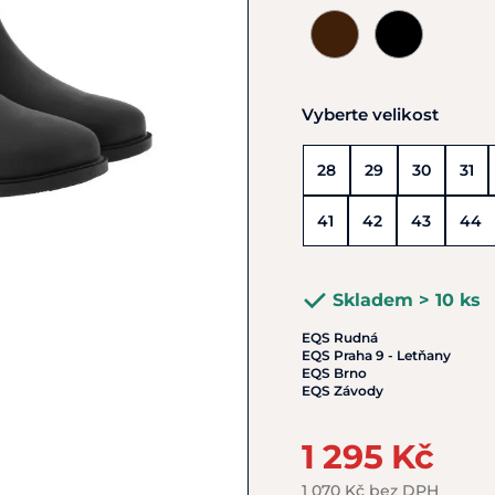
Vyberte velikost
28
29
30
31
41
42
43
44
Skladem > 10 ks
EQS Rudná
EQS Praha 9 - Letňany
EQS Brno
EQS Závody
1 295 Kč
1 070 Kč bez DPH