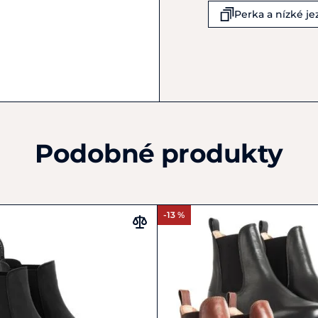
Haguenau
Perka a nízké j
F-67501
Francie
+33 388 07 40 05
france@ekkia.com
Podobné produkty
-13 %