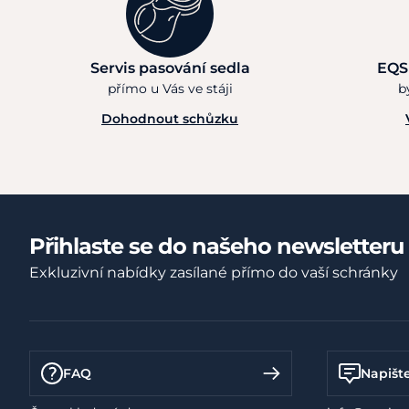
Servis pasování sedla
EQS
přímo u Vás ve stáji
b
Dohodnout schůzku
Přihlaste se do našeho newsletteru
Exkluzivní nabídky zasílané přímo do vaší schránky
FAQ
Napišt