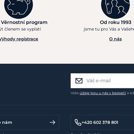
 Věrnostní program
Od roku 1993
ýt členem se vyplatí
jsme tu pro Vás a Vaše
Výhody registrace
O nás
Vaše
údaje jsou u nás v bezpečí
a kd
e nám
+420 602 378 801