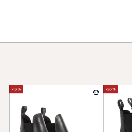
-13 %
-50 %