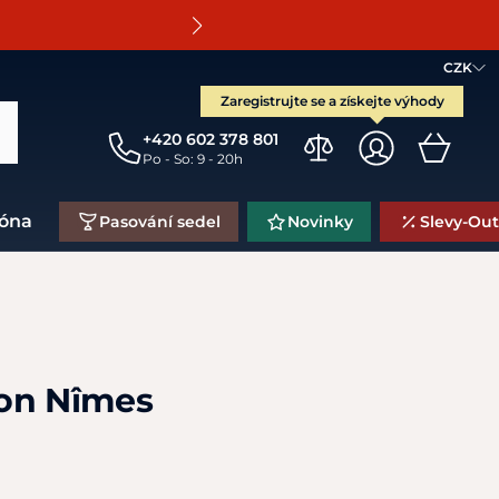
O
CZK
Zaregistrujte se a získejte výhody
+420 602 378 801
Po - So: 9 - 20h
zóna
Pasování sedel
Novinky
Slevy-Out
on Nîmes