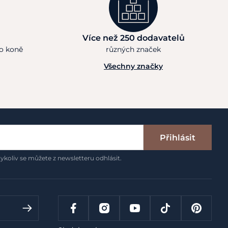
Více než 250 dodavatelů
ho koně
různých značek
Všechny značky
Přihlásit
ykoliv se můžete z newsletteru odhlásit.