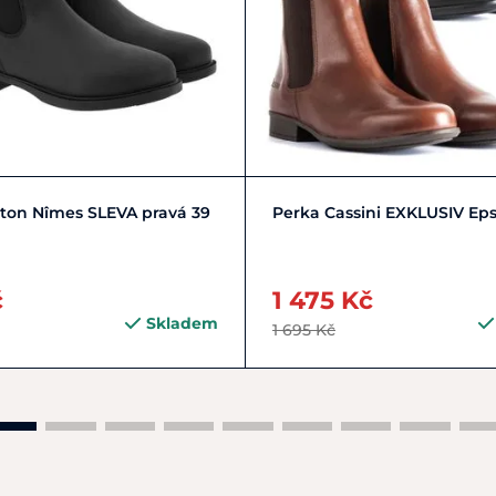
Do košíku
30
33
34
35
ton Nîmes SLEVA pravá 39
Perka Cassini EXKLUSIV Ep
č
1 475 Kč
Skladem
1 695 Kč