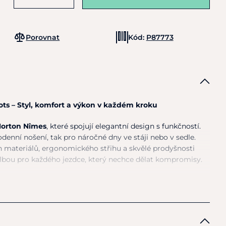
Porovnat
Kód:
P87773
ts – Styl, komfort a výkon v každém kroku
Norton Nîmes
, které spojují elegantní design s funkčností.
odenní nošení, tak pro náročné dny ve stáji nebo v sedle.
 materiálů, ergonomického střihu a skvělé prodyšnosti
olbou pro každého jezdce, který nechce dělat kompromisy.
nost
– Vnitřní
mesh podšívka
zajišťuje efektivní ventilaci a
hu i při delším nošení.
rá je nejen odolná vůči opotřebení, ale zároveň zůstává