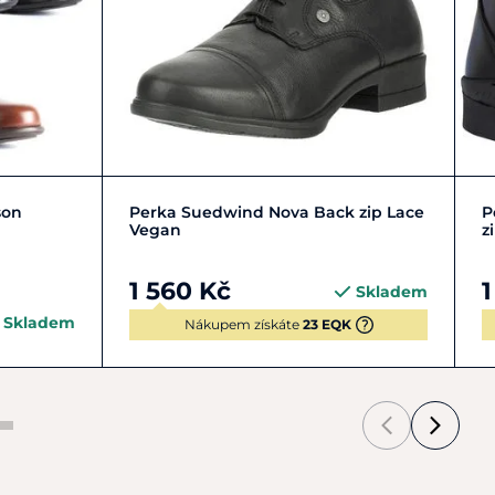
+ 12
29
30
31
32
+ 14
son
Perka Suedwind Nova Back zip Lace
P
Vegan
z
1 560 Kč
1
Skladem
Skladem
Nákupem získáte
23 EQK