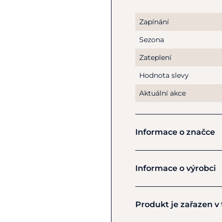
měkká a pohodlná
Bezpečný krok
–
Zapínání
na různých površíc
Sezona
Odolné proveden
Zateplení
Proč si vybrat Norton N
Hodnota slevy
Ergonomický střih z
Aktuální akce
Stylový a praktický
Použité
prémiové 
Informace o značce
Norton
Informace o výrobci
Výrobce
Produkt je zařazen v
Ekkia Export
12 rue Branly - BP90035