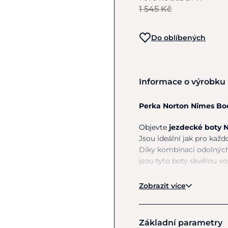
1 545 Kč
Do oblíbených
Informace o výrobku
Perka Norton Nîmes Boo
Objevte
jezdecké boty 
Jsou ideální jak pro každ
Díky kombinaci odolných
jsou tyto boty skvělou v
Klíčové vlastnosti:
Zobrazit více
Optimální prodyš
udržuje nohu v suc
Základní parametry
Kvalitní kůže
– Kte