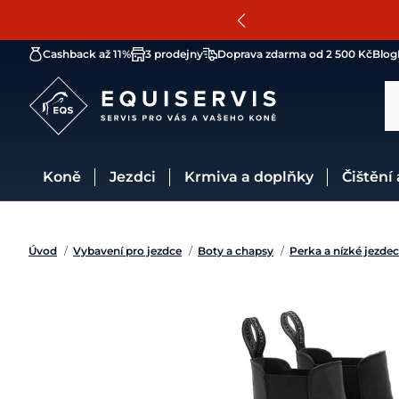
Cashback až 11%
3 prodejny
Doprava zdarma od 2 500 Kč
Blog
Koně
Jezdci
Krmiva a doplňky
Čištění
Úvod
/
Vybavení pro jezdce
/
Boty a chapsy
/
Perka a nízké jezde