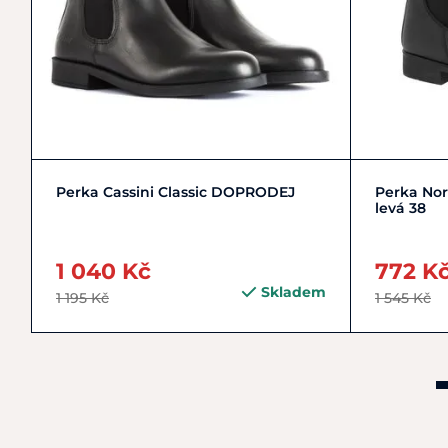
30
31
32
33
+ 14
Perka Cassini Classic DOPRODEJ
Perka Nor
levá 38
1 040 Kč
772 K
Skladem
1 195 Kč
1 545 Kč