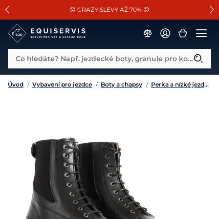
📐Pasování a doplňky k vybraným sedlům ZDARMA 🐴
SLEVA 13% na vše od Cassini!
😮 CRAZY SLEVY AŽ 70% 😮
Co hledáte? Např. jezdecké boty, granule pro koně...
Úvod
/
Vybavení pro jezdce
/
Boty a chapsy
/
Perka a nízké jezdecké boty