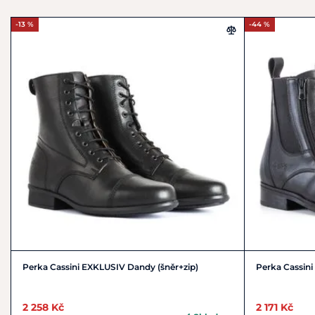
-13 %
-44 %
Perka Cassini EXKLUSIV Dandy (šněr+zip)
Perka Cassini
2 258 Kč
2 171 Kč