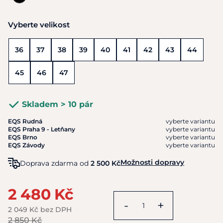
Vyberte velikost
36
37
38
39
40
41
42
43
44
45
46
47
Skladem > 10 pár
EQS Rudná
vyberte variantu
EQS Praha 9 - Letňany
vyberte variantu
EQS Brno
vyberte variantu
EQS Závody
vyberte variantu
Možnosti dopravy
Doprava zdarma od
2 500 Kč
2 480 Kč
-
+
2 049 Kč bez DPH
2 850 Kč