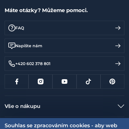
Máte otázky? Můžeme pomoci.
FAQ
Napište nám
+420 602 378 801
Vše o nákupu
Jak nakupovat
Souhlas se zpracováním cookies - aby web
Více informací
Nejčastější dotazy