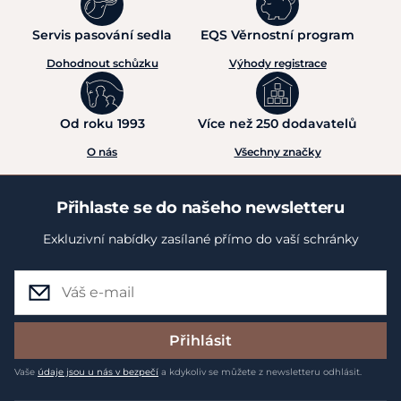
Servis pasování sedla
EQS Věrnostní program
Dohodnout schůzku
Výhody registrace
Od roku 1993
Více než 250 dodavatelů
O nás
Všechny značky
Přihlaste se do našeho newsletteru
Exkluzivní nabídky zasílané přímo do vaší schránky
Přihlásit
Vaše
údaje jsou u nás v bezpečí
a kdykoliv se můžete z newsletteru odhlásit.