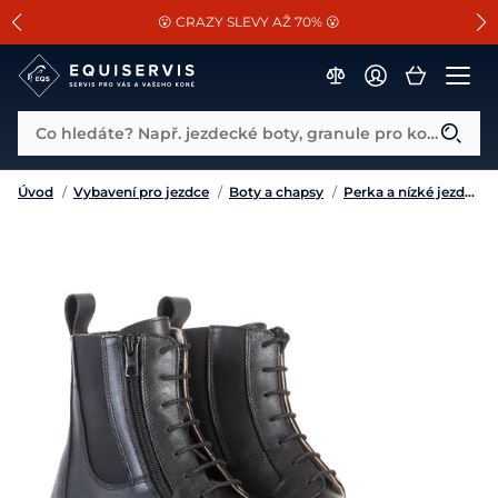
📐Pasování a doplňky k vybraným sedlům ZDARMA 🐴
SLEVA 13% na vše od Cassini!
😮 CRAZY SLEVY AŽ 70% 😮
Co hledáte? Např. jezdecké boty, granule pro koně...
Úvod
/
Vybavení pro jezdce
/
Boty a chapsy
/
Perka a nízké jezdecké boty