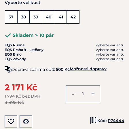
Vyberte velikost
37
38
39
40
41
42
Skladem > 10 pár
EQS Rudná
vyberte variantu
EQS Praha 9 - Letňany
vyberte variantu
EQS Brno
vyberte variantu
EQS Závody
vyberte variantu
Možnosti dopravy
Doprava zdarma od
2 500 Kč
2 171 Kč
-
+
1 794 Kč bez DPH
3 895 Kč
Kód:
P74444