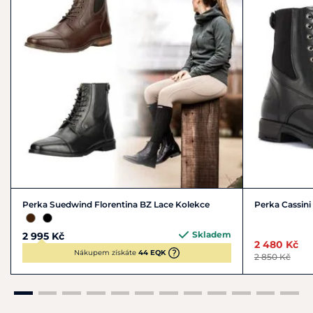
Perka Suedwind Florentina BZ Lace Kolekce
Perka Cassini
Skladem
2 995 Kč
2 480 Kč
Nákupem získáte
44 EQK
2 850 Kč