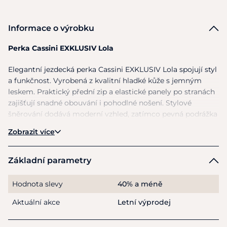
Informace o výrobku
Perka Cassini EXKLUSIV Lola
Elegantní jezdecká perka Cassini EXKLUSIV Lola spojují styl
a funkčnost. Vyrobená z kvalitní hladké kůže s jemným
leskem. Praktický přední zip a elastické panely po stranách
zajišťují snadné obouvání i pohodlné nošení. Stylové
šněrování dodává moderní vzhled, zatímco pevná podrážka
zajišťuje stabilitu v sedle i ve stáji. Ideální volba pro náročné
Zobrazit více
jezdce, kteří hledají komfort a eleganci v jednom.
Značka
Cassini
je
exkluzivní značkou
Základní parametry
společnosti
Equiservis
, která se dlouhodobě specializuje na
kvalitní jezdecké vybavení s důrazem na funkčnost, styl a
Hodnota slevy
40% a méně
potřeby moderních jezdců. Každý detail byl navržen s
respektem k tradičním hodnotám a s ohledem na současné
Aktuální akce
Letní výprodej
nároky jezdců.