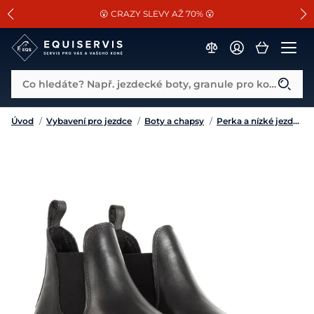
📐Pasování a doplňky k vybraným sedlům ZDARMA 🐴
SLEVA 13% na vše od Cassini!
😮 CRAZY SLEVY AŽ 70% 😮
Co hledáte? Např. jezdecké boty, granule pro koně...
Úvod
/
Vybavení pro jezdce
/
Boty a chapsy
/
Perka a nízké jezdecké boty