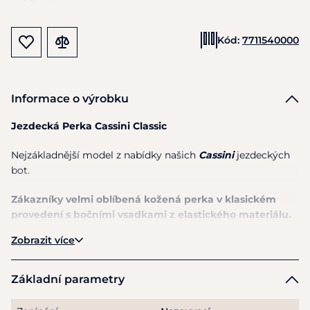
Kód:
7711540000
Informace o výrobku
Jezdecká Perka Cassini Classic
Nejzákladnější model
z
nabídky našich
Cassini
jezdeckých
bot.
Zákazníky velmi oblíbená kožená perka
v
klasickém
provedení
s
bočními vsadkami
z
elastického materiálu.
Zobrazit více
Velmi snadno
se
nazouvají
a
dobře
se
přizpůsobí noze.
Vyšší syntetická lepená podrážka.
Základní parametry
Perka jsou vhodná
na
tréninky ale
i
pro pokročilejší jezdce