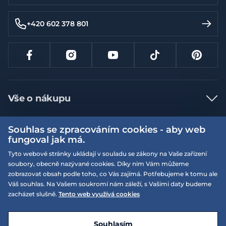
+420 602 378 801
Vše o nákupu
Jak nakupovat
Souhlas se zpracováním cookies - aby web
Více informací
Nejčastější dotazy
fungoval jak má.
Doprava a platba
Tyto webové stránky ukládají v souladu se zákony na Vaše zařízení
Obchodní podmínky
soubory, obecně nazývané cookies. Díky nim Vám můžeme
Vrácení a výměna zboží
Naše prodejny
Podmínky EQS věrnostního klubu
zobrazovat obsah podle toho, co Vás zajímá. Potřebujeme k tomu ale
Váš souhlas. Na Vašem soukromí nám záleží, s Vašimi daty budeme
Reklamace
On-line katalogy
zacházet slušně.
Tento web využívá cookies
EQS Rudná
Velikostní tabulky
Nyní zavřeno ‧ otevřeno od 09:00, So
Kariéra
© 2026 EQUISERVIS spol. s r.o. - založeno 1993
E-shop vytvořila a technicky zajišťuje
SIMPLIA.cz
Nabízené značky
Kontakt
Souhlasím