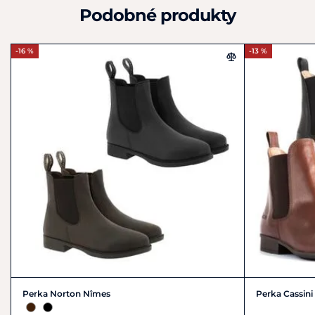
Podobné produkty
-16 %
-13 %
Perka Norton Nîmes
Perka Cassin