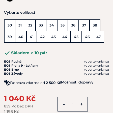
Vyberte velikost
30
31
32
33
34
35
36
37
38
39
40
41
42
43
44
45
46
47
Skladem > 10 pár
EQS Rudná
vyberte variantu
EQS Praha 9 - Letňany
vyberte variantu
EQS Brno
vyberte variantu
EQS Závody
vyberte variantu
Možnosti dopravy
Doprava zdarma od
2 500 Kč
1 040 Kč
-
+
859 Kč bez DPH
1 195 Kč