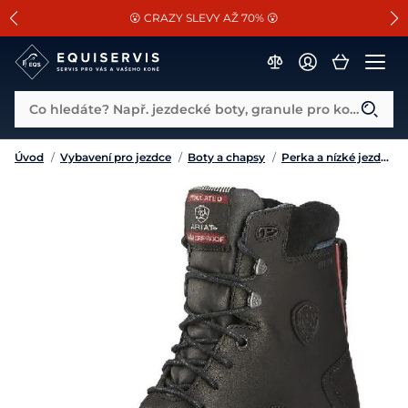
📐Pasování a doplňky k vybraným sedlům ZDARMA 🐴
SLEVA 13% na vše od Cassini!
😮 CRAZY SLEVY AŽ 70% 😮
Co hledáte? Např. jezdecké boty, granule pro koně...
Úvod
/
Vybavení pro jezdce
/
Boty a chapsy
/
Perka a nízké jezdecké boty