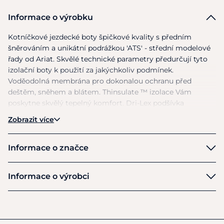
Informace o výrobku
Kotníčkové jezdecké boty špičkové kvality
s
předním
šněrováním
a
unikátní podrážkou 'ATS' - střední modelové
řady
od
Ariat. Skvělé technické parametry předurčují tyto
izolační boty
k
použití
za
jakýchkoliv podmínek.
Voděodolná membrána pro dokonalou ochranu před
deštěm, sněhem
a
blátem. Thinsulate ™ izolace Vám
poskytne skvělý tepelný komfort. Dri-Lex podšívka
dokonale odvádí vlhkost
z
boty. Použitá ATS technologie
Zobrazit více
zajišťuje chodidlu správné rozložení váhy
a
tím
i
vyšší
pohodlí. Velmi trvanlivá kvalitní podešev Duratread ™
s
vynikající podporou stability nohy
je
navržena tak, aby
Informace o značce
absorbovala nárazovou energii
a
poskytla výjimečný
komfort. Boty jsou vhodné pro použití
v
chladných
Ariat
Informace o výrobci
měsících. Barva černá. Dámské velikosti: 5, 5.5, 6, 6.5, 7, 7.5,
8
a 8,5.
Výrobce
ARIAT EU B.V.
_____________________________________________________________
Muiderstraat 1