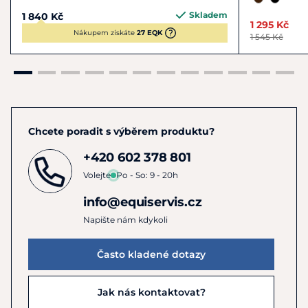
Skladem
1 840 Kč
1 295 Kč
Nákupem získáte
27 EQK
1 545 Kč
Chcete poradit s výběrem produktu?
+420 602 378 801
Volejte
Po - So: 9 - 20h
info@equiservis.cz
Napište nám kdykoli
Často kladené dotazy
Jak nás kontaktovat?