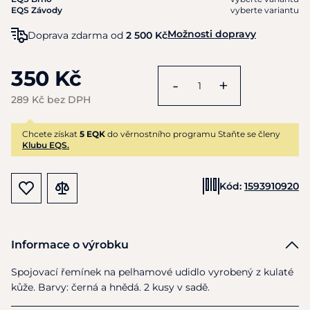
EQS Závody
vyberte variantu
Možnosti dopravy
Doprava zdarma od
2 500 Kč
350 Kč
-
+
289 Kč bez DPH
Chcete získat
5 EQK
do věrnostního programu Staňte se členy
Klubu EQS.
Kód:
1593910920
Informace o výrobku
Spojovací řemínek
na
pelhamové udidlo vyrobený
z
kulaté
kůže. Barvy: černá
a
hnědá.
2
kusy
v
sadě.