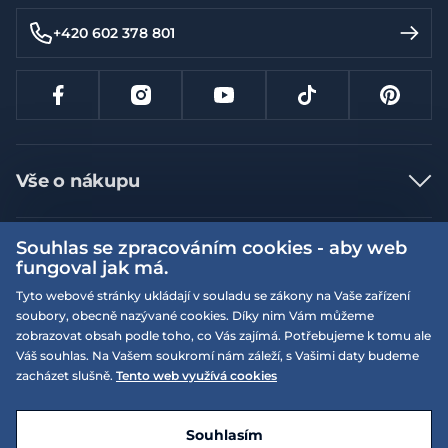
+420 602 378 801
Vše o nákupu
Jak nakupovat
Souhlas se zpracováním cookies - aby web
Více informací
Nejčastější dotazy
fungoval jak má.
Doprava a platba
Obchodní podmínky
Tyto webové stránky ukládají v souladu se zákony na Vaše zařízení
soubory, obecně nazývané cookies. Díky nim Vám můžeme
Vrácení a výměna zboží
Naše prodejny
Podmínky EQS věrnostního klubu
zobrazovat obsah podle toho, co Vás zajímá. Potřebujeme k tomu ale
Reklamace
Váš souhlas. Na Vašem soukromí nám záleží, s Vašimi daty budeme
On-line katalogy
EQS Rudná
zacházet slušně.
Tento web využívá cookies
Velikostní tabulky
Nyní zavřeno ‧ otevřeno od 09:00, Po
Kariéra
© 2026 EQUISERVIS spol. s r.o. - založeno 1993
E-shop vytvořila a technicky zajišťuje
SIMPLIA.cz
Nabízené značky
Kontakt
Souhlasím