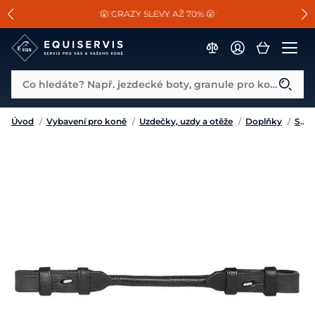
📐Pasování a doplňky k vybraným sedlům ZDARMA 🐴
SLEVA 13% na vše od Cassini!
😮 CRAZY SLEVY AŽ 70% 😮
Co hledáte? Např. jezdecké boty, granule pro koně...
Úvod
/
Vybavení pro koně
/
Uzdečky, uzdy a otěže
/
Doplňky
/
Speciální spojky k uždění