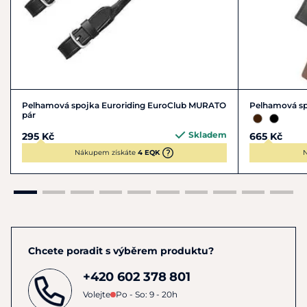
Pelhamová spojka Euroriding EuroClub MURATO
Pelhamová sp
pár
Skladem
295 Kč
665 Kč
Nákupem získáte
4 EQK
N
Chcete poradit s výběrem produktu?
+420 602 378 801
Volejte
Po - So: 9 - 20h