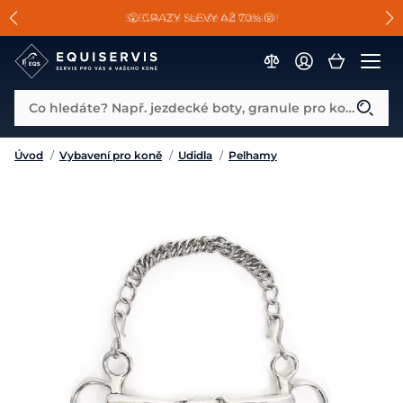
📐Pasování a doplňky k vybraným sedlům ZDARMA 🐴
SLEVA 13% na vše od Cassini!
😮 CRAZY SLEVY AŽ 70% 😮
Co hledáte? Např. jezdecké boty, granule pro koně...
Úvod
/
Vybavení pro koně
/
Udidla
/
Pelhamy