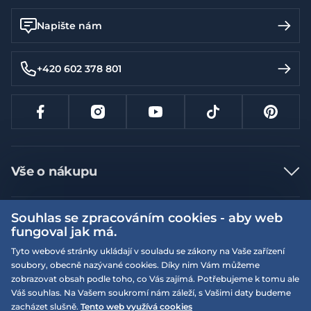
Napište nám
+420 602 378 801
Vše o nákupu
Jak nakupovat
Souhlas se zpracováním cookies - aby web
Více informací
Nejčastější dotazy
fungoval jak má.
Doprava a platba
Obchodní podmínky
Tyto webové stránky ukládají v souladu se zákony na Vaše zařízení
soubory, obecně nazývané cookies. Díky nim Vám můžeme
Vrácení a výměna zboží
Naše prodejny
Podmínky EQS věrnostního klubu
zobrazovat obsah podle toho, co Vás zajímá. Potřebujeme k tomu ale
Reklamace
Váš souhlas. Na Vašem soukromí nám záleží, s Vašimi daty budeme
On-line katalogy
EQS Rudná
zacházet slušně.
Tento web využívá cookies