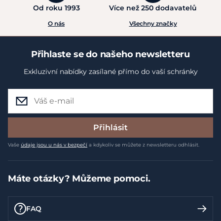
Od roku 1993
Více než 250 dodavatelů
O nás
Všechny značky
Přihlaste se do našeho newsletteru
Exkluzivní nabídky zasílané přímo do vaší schránky
Přihlásit
Vaše
údaje jsou u nás v bezpečí
a kdykoliv se můžete z newsletteru odhlásit.
Máte otázky? Můžeme pomoci.
FAQ