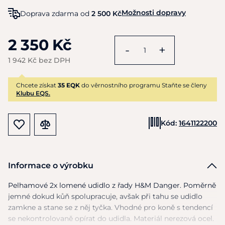
Možnosti dopravy
Doprava zdarma od
2 500 Kč
2 350 Kč
-
+
1 942 Kč bez DPH
Chcete získat
35 EQK
do věrnostního programu Staňte se členy
Klubu EQS.
Kód:
1641122200
Informace o výrobku
Pelhamové
2x
lomené udidlo
z
řady H&M Danger. Poměrně
jemné dokud kůň spolupracuje, avšak při tahu
se
udidlo
zamkne
a
stane
se
z něj tyčka. Vhodné pro koně
s
tendencí
se
nekontrolovaně opírat
do
udidla. Materiál nerezová ocel.