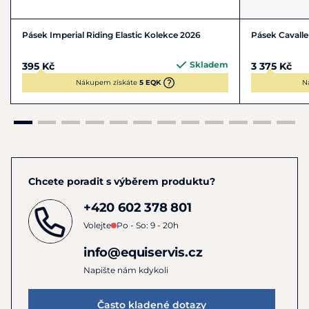
Pásek Imperial Riding Elastic Kolekce 2026
Pásek Cavalle
Skladem
395 Kč
3 375 Kč
Nákupem získáte
5 EQK
N
Chcete poradit s výběrem produktu?
+420 602 378 801
Volejte
Po - So: 9 - 20h
info@equiservis.cz
Napište nám kdykoli
Často kladené dotazy