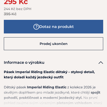
295 Kč
244 Kč bez DPH
395 Kč
Dotaz na produkt
Prodej ukončen
Informace o výrobku
Pásek Imperial Riding Elastic dětský – stylový detail,
který doladí každý jezdecký outfit
Dětský pásek
Imperial Riding Elastic
z kolekce 2026 je
skvělým doplňkem pro mladé jezdkyně, které chtějí
spojit
pohodlí, praktičnost a moderní jezdecký styl.
Na první
pohled zaujme svým výrazným
pleteným vzhledem
, který