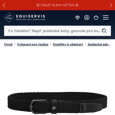
📐Pasování a doplňky k vybraným sedlům ZDARMA 🐴
SLEVA 13% na vše od Cassini!
😮 CRAZY SLEVY AŽ 70% 😮
Co hledáte? Např. jezdecké boty, granule pro koně...
Úvod
/
Vybavení pro jezdce
/
Doplňky k oblečení
/
Jezdecké pásky a opasky