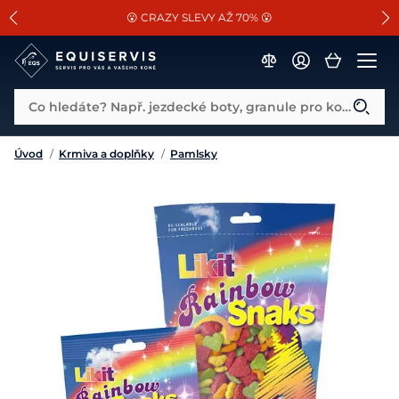
📐Pasování a doplňky k vybraným sedlům ZDARMA 🐴
SLEVA 13% na vše od Cassini!
😮 CRAZY SLEVY AŽ 70% 😮
Co hledáte? Např. jezdecké boty, granule pro koně...
Úvod
/
Krmiva a doplňky
/
Pamlsky