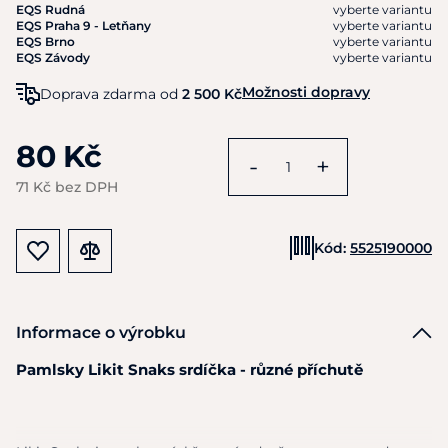
EQS Rudná
vyberte variantu
EQS Praha 9 - Letňany
vyberte variantu
EQS Brno
vyberte variantu
EQS Závody
vyberte variantu
Možnosti dopravy
Doprava zdarma od
2 500 Kč
80 Kč
-
+
71 Kč bez DPH
Kód:
5525190000
Informace o výrobku
Pamlsky Likit Snaks srdíčka - různé příchutě