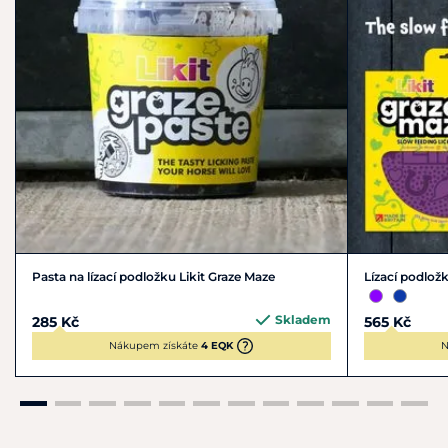
Balení 100
g
a 500 g
Pasta na lízací podložku Likit Graze Maze
Lízací podlož
Skladem
285 Kč
565 Kč
Nákupem získáte
4 EQK
N