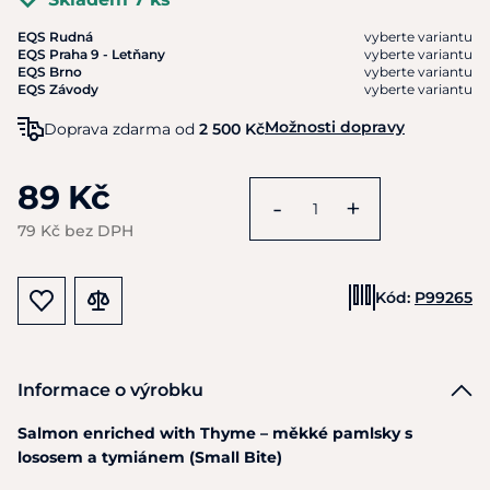
EQS Rudná
vyberte variantu
EQS Praha 9 - Letňany
vyberte variantu
EQS Brno
vyberte variantu
EQS Závody
vyberte variantu
Možnosti dopravy
Doprava zdarma od
2 500 Kč
89 Kč
-
+
79 Kč bez DPH
Kód:
P99265
Informace o výrobku
Salmon enriched with Thyme – měkké pamlsky s
lososem a tymiánem (Small Bite)