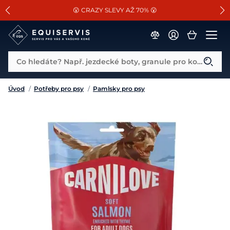
📐Pasování a doplňky k vybraným sedlům ZDARMA 🐴
SLEVA 13% na vše od Cassini!
😮 CRAZY SLEVY AŽ 70% 😮
Co hledáte? Např. jezdecké boty, granule pro koně...
Úvod
/
Potřeby pro psy
/
Pamlsky pro psy