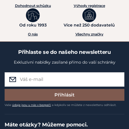
Dohodnout schůzku
Výhody registrace
Od roku 1993
Více než 250 dodavatelů
O nás
Všechny značky
Přihlaste se do našeho newsletteru
Exkluzivní nabídky zasílané přímo do vaší schránky
Přihlásit
Vaše
údaje jsou u nás v bezpečí
a kdykoliv se můžete z newsletteru odhlásit.
Máte otázky? Můžeme pomoci.