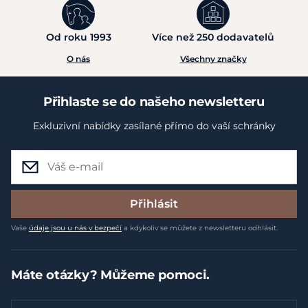
Tyto pamlsky představují ideální
kombinaci chuti, kvality
a funkčních ingrediencí. Ať už sáhnete po variantě s
Od roku 1993
Více než 250 dodavatelů
kachnou a rozmarýnem nebo křepelkou a oreganem,
O nás
Všechny značky
dopřejete svému psovi odměnu, která podpoří jeho
vitalitu a zároveň potěší jeho chuťové buňky.
Přihlaste se do našeho newsletteru
Exkluzivní nabídky zasílané přímo do vaší schránky
Přihlásit
Vaše
údaje jsou u nás v bezpečí
a kdykoliv se můžete z newsletteru odhlásit.
Máte otázky? Můžeme pomoci.