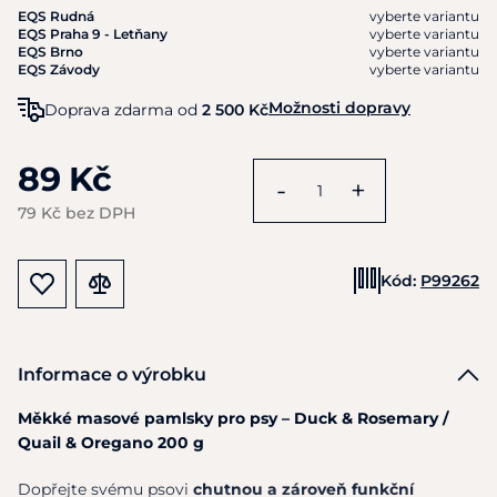
EQS Rudná
vyberte variantu
EQS Praha 9 - Letňany
vyberte variantu
EQS Brno
vyberte variantu
EQS Závody
vyberte variantu
Možnosti dopravy
Doprava zdarma od
2 500 Kč
89 Kč
-
+
79 Kč bez DPH
Kód:
P99262
Informace o výrobku
Měkké masové pamlsky pro psy – Duck & Rosemary /
Quail & Oregano 200 g
Dopřejte svému psovi
chutnou a zároveň funkční