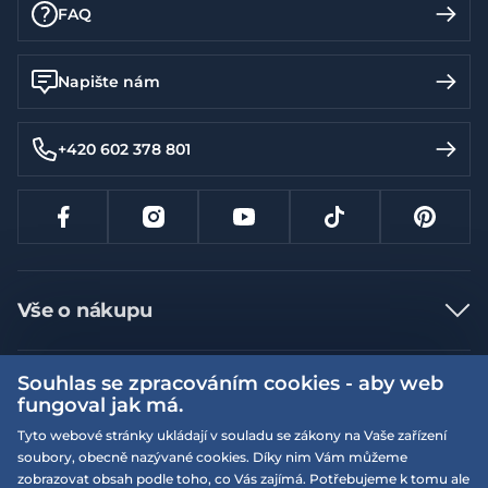
FAQ
Napište nám
+420 602 378 801
Vše o nákupu
Jak nakupovat
Souhlas se zpracováním cookies - aby web
Více informací
Nejčastější dotazy
fungoval jak má.
Doprava a platba
Obchodní podmínky
Tyto webové stránky ukládají v souladu se zákony na Vaše zařízení
soubory, obecně nazývané cookies. Díky nim Vám můžeme
Vrácení a výměna zboží
Naše prodejny
Podmínky EQS věrnostního klubu
zobrazovat obsah podle toho, co Vás zajímá. Potřebujeme k tomu ale