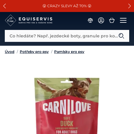
📐Pasování a doplňky k vybraným sedlům ZDARMA 🐴
SLEVA 13% na vše od Cassini!
😮 CRAZY SLEVY AŽ 70% 😮
Co hledáte? Např. jezdecké boty, granule pro koně...
Úvod
/
Potřeby pro psy
/
Pamlsky pro psy