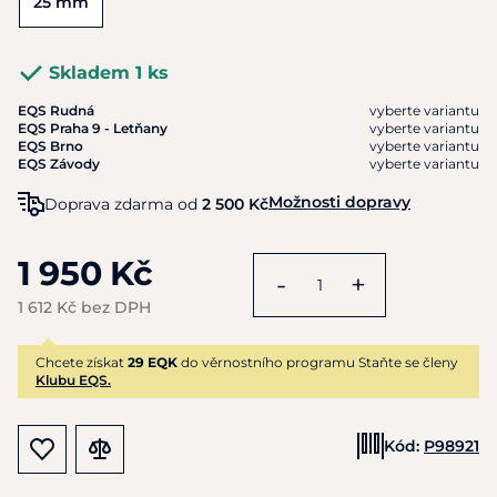
25 mm
Skladem 1 ks
EQS Rudná
vyberte variantu
EQS Praha 9 - Letňany
vyberte variantu
EQS Brno
vyberte variantu
EQS Závody
vyberte variantu
Možnosti dopravy
Doprava zdarma od
2 500 Kč
1 950 Kč
-
+
1 612 Kč bez DPH
Chcete získat
29 EQK
do věrnostního programu Staňte se členy
Klubu EQS.
Kód:
P98921