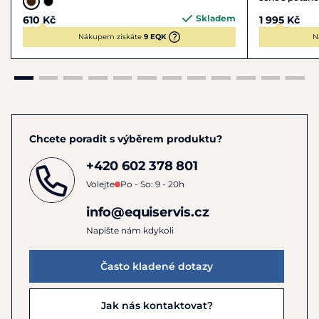
Materiál:
nerezová ocel s gumovým povrchem
Skladem
610 Kč
1 995 Kč
Pokyny k péči:
Po použití otřete vlhkým hadříkem a osušte.
Nákupem získáte
9 EQK
N
Skladujte na suchém místě.
Chcete poradit s výběrem produktu?
+420 602 378 801
Volejte
Po - So: 9 - 20h
info@equiservis.cz
Napište nám kdykoli
Často kladené dotazy
Jak nás kontaktovat?