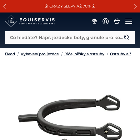
📐Pasování a doplňky k vybraným sedlům ZDARMA 🐴
SLEVA 13% na vše od Cassini!
😮 CRAZY SLEVY AŽ 70% 😮
Co hledáte? Např. jezdecké boty, granule pro koně...
Úvod
/
Vybavení pro jezdce
/
Biče, bičíky a ostruhy
/
Ostruhy a řemínky