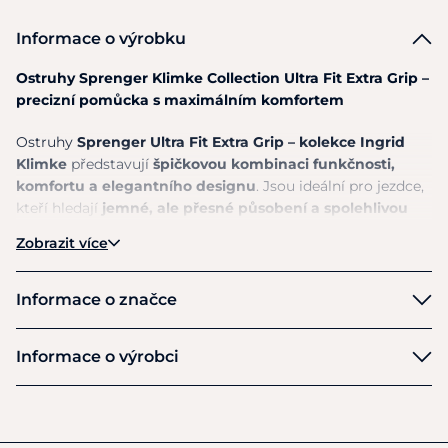
Informace o výrobku
Ostruhy Sprenger Klimke Collection Ultra Fit Extra Grip –
precizní pomůcka s maximálním komfortem
Ostruhy
Sprenger Ultra Fit Extra Grip – kolekce Ingrid
Klimke
představují
špičkovou kombinaci funkčnosti,
komfortu a elegantního designu
. Jsou ideální pro jezdce,
kteří hledají
jemné, ale přesné působení a spolehlivou
kvalitu.
Zobrazit více
Díky
plochému, zaoblenému zakončení
poskytují
přesný, ale zároveň šetrný účinek.
Jsou vhodné jak pro
Informace o značce
drezuru, tak i pro všestranné použití.
Sprenger
Informace o výrobci
Speciální
gumový povrch (Extra Grip)
zajišťuje
pevné
usazení na botě, zabraňuje sklouzávání a zároveň
Výrobce
chrání kůži jezdecké obuvi.
Komfort zvyšuje i
inteligentní vedení řemínku
Herm Sprenger GmH
, které přispívá k ideálnímu
uchycení.
Alexanderstr 10-21