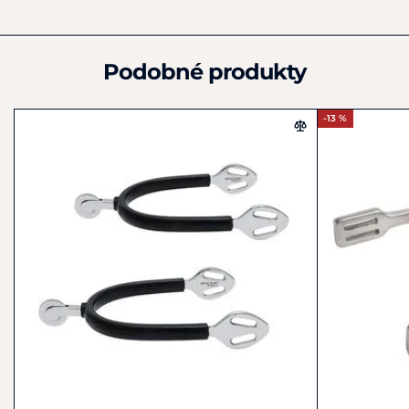
Ekkia Export
12 rue Branly - BP90035
Haguenau
Podobné produkty
F-67501
Francie
+33 388 07 40 05
-13 %
france@ekkia.com