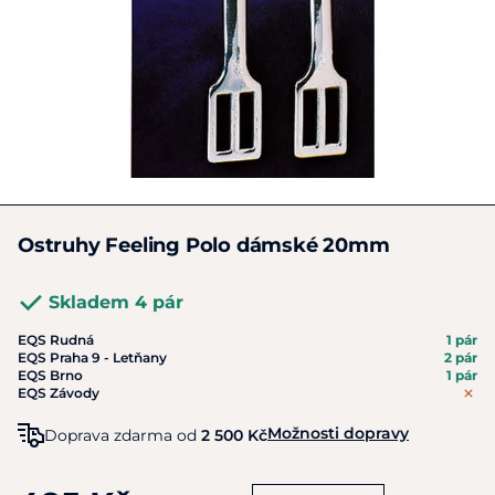
Ostruhy Feeling Polo dámské 20mm
Skladem 4 pár
EQS Rudná
1 pár
EQS Praha 9 - Letňany
2 pár
EQS Brno
1 pár
EQS Závody
Možnosti dopravy
Doprava zdarma od
2 500 Kč