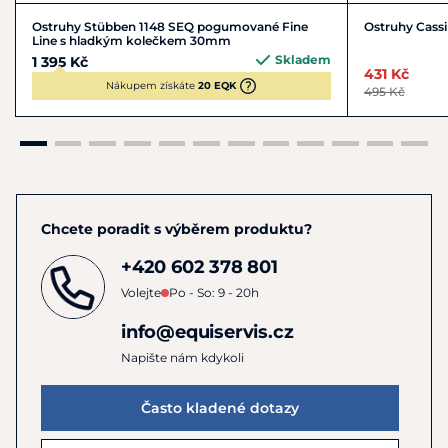
Ostruhy Stübben 1148 SEQ pogumované Fine
Ostruhy Cass
Line s hladkým kolečkem 30mm
Skladem
1 395 Kč
431 Kč
Nákupem získáte
20 EQK
495 Kč
Chcete poradit s výběrem produktu?
+420 602 378 801
Volejte
Po - So: 9 - 20h
info@equiservis.cz
Napište nám kdykoli
Často kladené dotazy