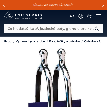
📐Pasování a doplňky k vybraným sedlům ZDARMA 🐴
SLEVA 13% na vše od Cassini!
😮 CRAZY SLEVY AŽ 70% 😮
Co hledáte? Např. jezdecké boty, granule pro koně...
Úvod
/
Vybavení pro jezdce
/
Biče, bičíky a ostruhy
/
Ostruhy a řemínky