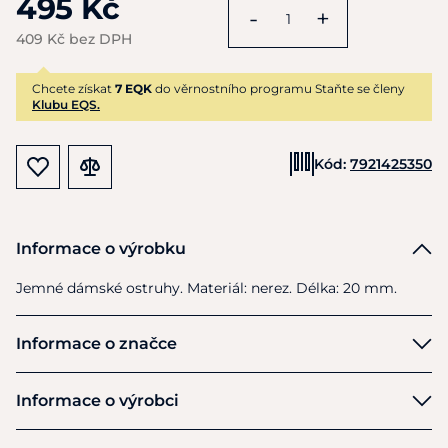
495 Kč
-
+
409 Kč bez DPH
Chcete získat
7 EQK
do věrnostního programu Staňte se členy
Klubu EQS.
Kód:
7921425350
Informace o výrobku
Jemné dámské ostruhy. Materiál: nerez. Délka:
20
mm.
Informace o značce
Feeling
Informace o výrobci
Výrobce