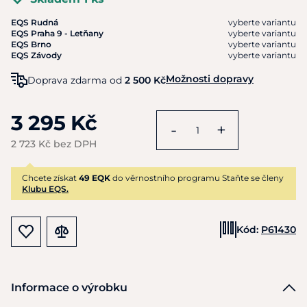
EQS Rudná
vyberte variantu
EQS Praha 9 - Letňany
vyberte variantu
EQS Brno
vyberte variantu
EQS Závody
vyberte variantu
Možnosti dopravy
Doprava zdarma od
2 500 Kč
3 295 Kč
-
+
2 723 Kč bez DPH
Chcete získat
49 EQK
do věrnostního programu Staňte se členy
Klubu EQS.
Kód:
P61430
Informace o výrobku