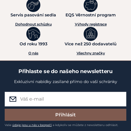
Servis pasování sedla
EQS Věrnostní program
Dohodnout schůzku
Výhody registrace
Od roku 1993
Více než 250 dodavatelů
O nás
Všechny značky
Přihlaste se do našeho newsletteru
Exkluzivní nabídky zasílané přímo do vaší schránky
Přihlásit
Vaše
údaje jsou u nás v bezpečí
a kdykoliv se můžete z newsletteru odhlásit.