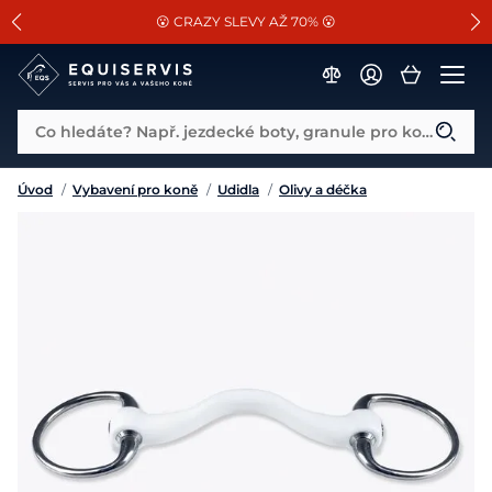
📐Pasování a doplňky k vybraným sedlům ZDARMA 🐴
SLEVA 13% na vše od Cassini!
😮 CRAZY SLEVY AŽ 70% 😮
Co hledáte? Např. jezdecké boty, granule pro koně...
Úvod
/
Vybavení pro koně
/
Udidla
/
Olivy a déčka