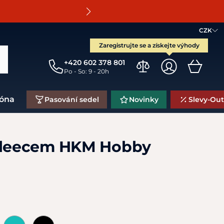
O
CZK
Zaregistrujte se a získejte výhody
+420 602 378 801
Po - So: 9 - 20h
zóna
Pasování sedel
Novinky
Slevy-Out
 fleecem HKM Hobby