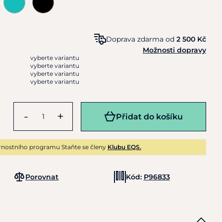
Doprava zdarma od
2 500 Kč
Možnosti dopravy
vyberte variantu
vyberte variantu
vyberte variantu
vyberte variantu
-
+
Přidat do košíku
rnostního programu Staňte se členy
Klubu EQS.
Porovnat
Kód:
P96833