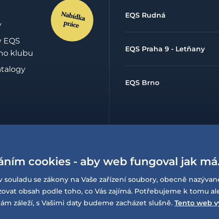
EQS Rudná
y
y EQS
EQS Praha 9 - Letňany
ho klubu
atalogy
EQS Brno
hrany
údajů
áním cookies - aby web fungoval jak má
lowing
í o
v souladu se zákony na Vaše zařízení soubory, obecně nazývan
sti
at obsah podle toho, co Vás zajímá. Potřebujeme k tomu al
ám záleží, s Vašimi daty budeme zacházet slušně.
Tento web v