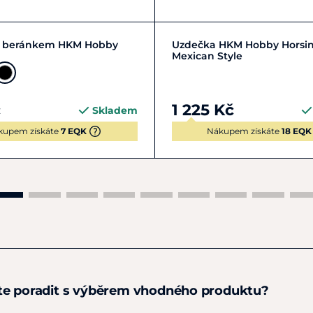
Zobrazit detail
Zobrazit detail
s beránkem HKM Hobby
Uzdečka HKM Hobby Horsi
Mexican Style
č
1 225 Kč
Skladem
kupem získáte
7 EQK
Nákupem získáte
18 EQK
te poradit s výběrem vhodného produktu?