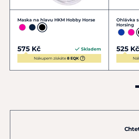
Zobrazit detail
Maska na hlavu HKM Hobby Horse
Ohlávka 
Horsing
575 Kč
525 K
Skladem
Nákupem získáte
8 EQK
Ná
Chte