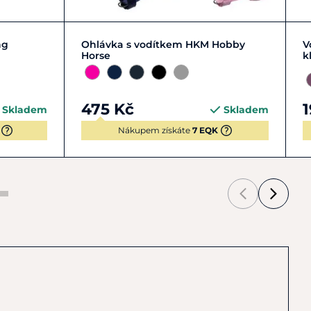
Zobrazit detail
ng
Ohlávka s vodítkem HKM Hobby
V
Horse
k
475 Kč
1
Skladem
Skladem
Nákupem získáte
7 EQK