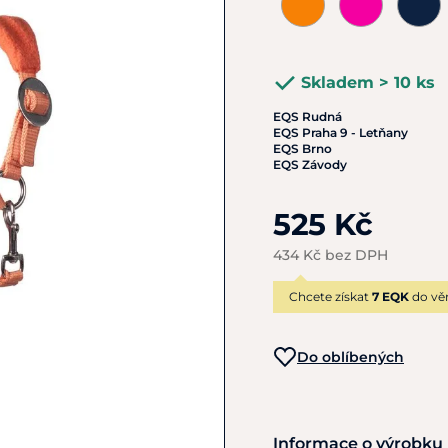
Skladem > 10 ks
EQS Rudná
EQS Praha 9 - Letňany
EQS Brno
EQS Závody
525 Kč
434 Kč bez DPH
Chcete získat
7 EQK
do vě
Do oblíbených
Informace o výrobku