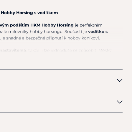
 Hobby Horsing s vodítkem
covým podšitím HKM Hobby Horsing
je perfektním
lé milovníky hobby horsingu. Součástí je
vodítko s
uje snadné a bezpečné připnutí k hobby koníkovi.
nastavitelná
, takže ji lze jednoduše přizpůsobit. Měkký
i hře a dodává realistický vzhled. Ideální doplněk pro
hobby horsingu.
 fleecovým podšitím
ou karabinou
itelná velikost
o hobby horsing
ně:
13750, 15225, 15025, 15026, 15210
 GmbH