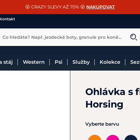
📐Pasování a doplňky k vybraným sedlům ZDARMA 🐴
SLEVA 13% na vše od Cassini!
😮 CRAZY SLEVY AŽ 70% 😮
NAKUPOVAT
CHCI SLEVU
VÍCE INF
Kontakt
Co hledáte? Např. jezdecké boty, granule pro koně...
 a stáj
Western
Psi
Služby
Kolekce
Se
Ohlávka s
Horsing
Vyberte barvu