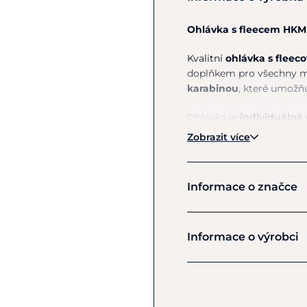
Ohlávka s fleecem HKM
Kvalitní
ohlávka s flee
doplňkem pro všechny ma
karabinou
, které umožň
Ohlávka je
individuálně 
fleece
zvyšuje pohodlí př
Zobrazit více
trénink, hry i soutěže v 
Hlavní výhody:
Informace o značce
ohlávka s měkkým
vodítko s praktick
HKM
individuálně nastav
Informace o výrobci
ideální doplněk pr
Výrobce
Kompatibilní hobby ko
HKM Sports Equipment
Veldenhauser Str 240