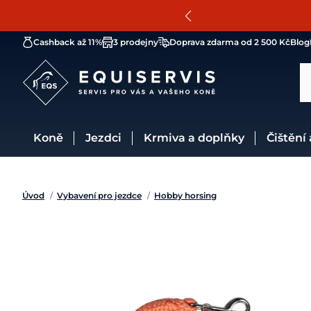
Cashback až 11%
3 prodejny
Doprava zdarma od 2 500 Kč
Blog
Koně
Jezdci
Krmiva a doplňky
Čištění
Úvod
/
Vybavení pro jezdce
/
Hobby horsing