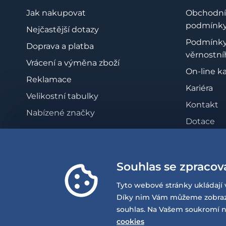
Jak nakupovat
Obchodní
podmínk
Nejčastější dotazy
Podmínk
Doprava a platba
věrnostní
Vrácení a výměna zboží
On-line k
Reklamace
Kariéra
Velikostní tabulky
Kontakt
Nabízené značky
Dotace
Zásady oc
osobních 
Souhlas se zpracov
Whistleb
Prohlášen
Tyto webové stránky ukládají 
přístupno
Díky nim Vám můžeme zobrazov
souhlas. Na Vašem soukromí n
cookies