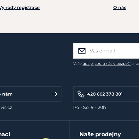
Výhody registrace
O nás
Vaše
údaje jsou u nás v bezpečí
a kd
e nám
+420 602 378 801
vis.cz
Po - So: 9 - 20h
mací
Naše prodejny