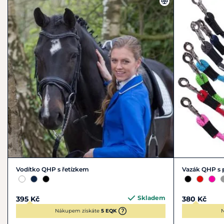
info@brandsofq.com
Vodítko QHP s řetízkem
Vazák QHP s 
Skladem
395 Kč
380 Kč
Nákupem získáte
5 EQK
N