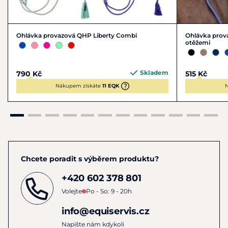
Ohlávka provazová QHP Liberty Combi
Ohlávka prova
otěžemi
Skladem
790 Kč
515 Kč
Nákupem získáte
11 EQK
N
Chcete poradit s výběrem produktu?
+420 602 378 801
Volejte
Po - So: 9 - 20h
info@equiservis.cz
Napište nám kdykoli