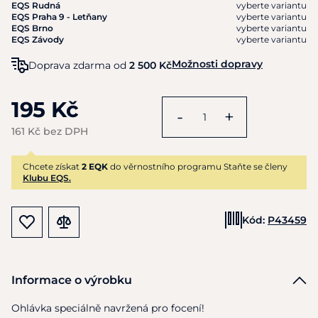
EQS Rudná
vyberte variantu
EQS Praha 9 - Letňany
vyberte variantu
EQS Brno
vyberte variantu
EQS Závody
vyberte variantu
Možnosti dopravy
Doprava zdarma od
2 500 Kč
195 Kč
-
+
161 Kč bez DPH
Chcete získat
2 EQK
do věrnostního programu Staňte se členy
Klubu EQS.
Kód:
P43459
Informace o výrobku
Ohlávka speciálně navržená pro focení!