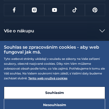
Vše o nákupu
Jak nakupovat
Souhlas se zpracováním cookies - aby web
Více informací
Nejčastější dotazy
fungoval jak má.
Doprava a platba
Obchodní podmínky
Tyto webové stránky ukládají v souladu se zákony na Vaše zařízení
soubory, obecně nazývané cookies. Díky nim Vám můžeme
Vrácení a výměna zboží
Naše prodejny
Podmínky EQS věrnostního klubu
zobrazovat obsah podle toho, co Vás zajímá. Potřebujeme k tomu ale
Reklamace
Váš souhlas. Na Vašem soukromí nám záleží, s Vašimi daty budeme
On-line katalogy
EQS Rudná
zacházet slušně.
Tento web využívá cookies
Velikostní tabulky
Nyní zavřeno ‧ otevřeno od 09:00, So
Kariéra
© 2026 EQUISERVIS spol. s r.o. - založeno 1993
E-shop vytvořila a technicky zajišťuje
SIMPLIA.cz
Nabízené značky
Kontakt
Souhlasím
Dotace
EQS Praha 9 - Letňany
Nyní zavřeno ‧ otevřeno od 09:00, So
Nesouhlasím
Zásady ochrany osobních údajů
195 Kč
Do košíku