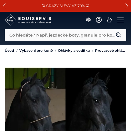
📐Pasování a doplňky k vybraným sedlům ZDARMA 🐴
SLEVA 13% na vše od Cassini!
😮 CRAZY SLEVY AŽ 70% 😮
Co hledáte? Např. jezdecké boty, granule pro koně...
Úvod
/
Vybavení pro koně
/
Ohlávky a vodítka
/
Provazové ohlávky