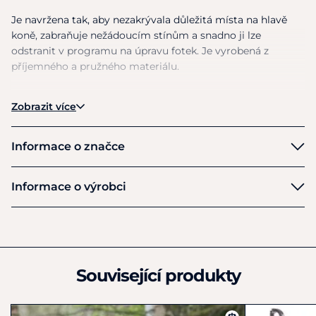
Je navržena tak, aby nezakrývala důležitá místa na hlavě
koně, zabraňuje nežádoucím stínům a snadno ji lze
odstranit v programu na úpravu fotek. Je vyrobená z
příjemného a pružného materiálu.
Na světlého koně použijte ohlávku v černé barvě a na
Zobrazit více
tmavého koně použijte ohlávku v béžové barvě.
Jedna velikost sedí poníkům i větším koním.
Informace o značce
Materiál:
100% polypropylen, kov
QHP
Informace o výrobci
Výrobce
Brands of Q
Richterlaan 7
Drachten
Související produkty
9207 JT
Nizozemsko
+31 (0)512 54 19 99