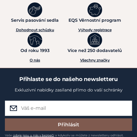
Servis pasování sedla
EQS Věrnostní program
Dohodnout schůzku
Výhody registrace
Od roku 1993
Více než 250 dodavatelů
O nás
Všechny značky
Přihlaste se do našeho newsletteru
Exkluzivní nabídky zasílané přímo do vaší schránky
Přihlásit
Vaše
údaje jsou u nás v bezpečí
a kdykoliv se můžete z newsletteru odhlásit.