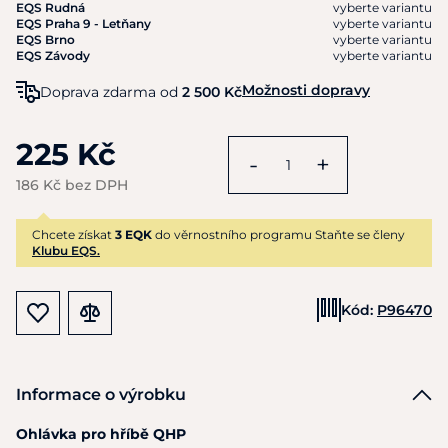
EQS Rudná
vyberte variantu
EQS Praha 9 - Letňany
vyberte variantu
EQS Brno
vyberte variantu
EQS Závody
vyberte variantu
Možnosti dopravy
Doprava zdarma od
2 500 Kč
225 Kč
-
+
186 Kč bez DPH
Chcete získat
3 EQK
do věrnostního programu Staňte se členy
Klubu EQS.
Kód:
P96470
Informace o výrobku
Ohlávka pro hříbě QHP