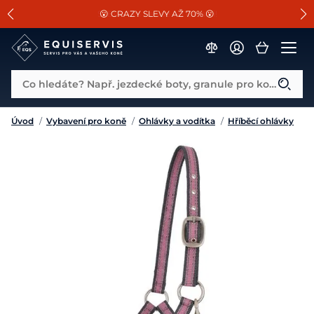
📐Pasování a doplňky k vybraným sedlům ZDARMA 🐴
SLEVA 13% na vše od Cassini!
😮 CRAZY SLEVY AŽ 70% 😮
Co hledáte? Např. jezdecké boty, granule pro koně...
Úvod
/
Vybavení pro koně
/
Ohlávky a vodítka
/
Hříběcí ohlávky