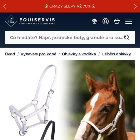
📐Pasování a doplňky k vybraným sedlům ZDARMA 🐴
SLEVA 13% na vše od Cassini!
😮 CRAZY SLEVY AŽ 70% 😮
Co hledáte? Např. jezdecké boty, granule pro koně...
Úvod
/
Vybavení pro koně
/
Ohlávky a vodítka
/
Hříběcí ohlávky