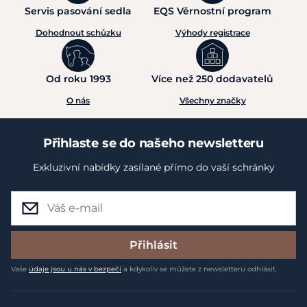
Servis pasování sedla
EQS Věrnostní program
Dohodnout schůzku
Výhody registrace
Od roku 1993
Více než 250 dodavatelů
O nás
Všechny značky
Přihlaste se do našeho newsletteru
Exkluzivní nabídky zasílané přímo do vaší schránky
Přihlásit
Vaše
údaje jsou u nás v bezpečí
a kdykoliv se můžete z newsletteru odhlásit.