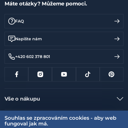
Máte otázky? Můžeme pomoci.
FAQ
Napište nám
+420 602 378 801
Vše o nákupu
Jak nakupovat
Souhlas se zpracováním cookies - aby web
Více informací
Nejčastější dotazy
fungoval jak má.