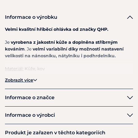
Informace o výrobku
Velmi kvalitní hříběcí ohlávka od značky QHP.
Je
vyrobena z jakostní kůže a doplněna stříbrným
kováním
. Je
velmi variabilní díky možnosti nastavení
velikosti na nánosníku, nátylníku i podhrdelníku.
Materiál:
Kůže, kov
Zobrazit více
Pokyny k péči:
Kůži očistěte čističem a poté balzámem na
kůži. Přednostně nepoužívejte olej na kůži, protože to může
způsobit uvolnění stehu
Informace o značce
Q-essentials
Informace o výrobci
Výrobce
Produkt je zařazen v těchto kategoriích
Brands of Q