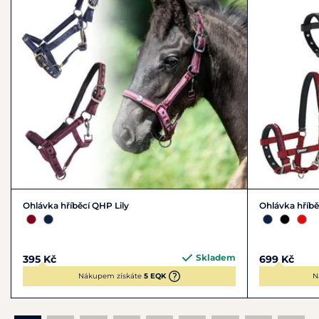
Ohlávka hříběcí QHP Lily
Ohlávka hříbě
Skladem
395 Kč
699 Kč
Nákupem získáte
5 EQK
N