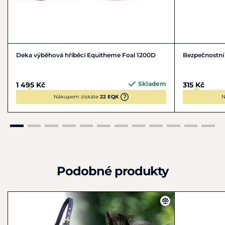
Deka výběhová hříběcí Equitheme Foal 1200D
Bezpečnostní
Skladem
1 495 Kč
315 Kč
Nákupem získáte
22 EQK
N
Podobné produkty