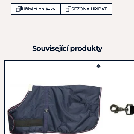
Richterlaan 7
Hříběcí ohlávky
SEZÓNA HŘÍBAT
Drachten
9207 JT
Nizozemsko
+31 (0)512 54 19 99
info@brandsofq.com
Související produkty