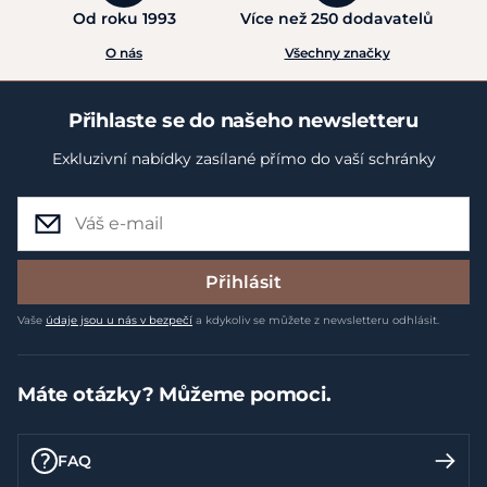
Od roku 1993
Více než 250 dodavatelů
O nás
Všechny značky
Přihlaste se do našeho newsletteru
Exkluzivní nabídky zasílané přímo do vaší schránky
Přihlásit
Vaše
údaje jsou u nás v bezpečí
a kdykoliv se můžete z newsletteru odhlásit.
Máte otázky? Můžeme pomoci.
FAQ