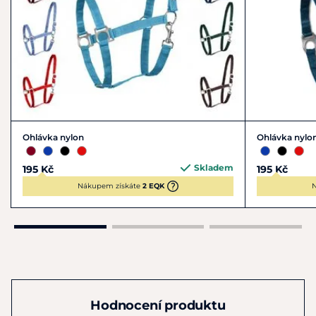
Ohlávka nylon
Ohlávka nylo
Skladem
195 Kč
195 Kč
Nákupem získáte
2 EQK
N
Hodnocení produktu