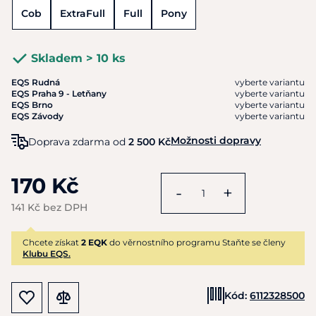
Cob
ExtraFull
Full
Pony
Skladem > 10 ks
EQS Rudná
vyberte variantu
EQS Praha 9 - Letňany
vyberte variantu
EQS Brno
vyberte variantu
EQS Závody
vyberte variantu
Možnosti dopravy
Doprava zdarma od
2 500 Kč
170 Kč
-
+
141 Kč bez DPH
Chcete získat
2 EQK
do věrnostního programu Staňte se členy
Klubu EQS.
Kód:
6112328500