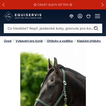
📐Pasování a doplňky k vybraným sedlům ZDARMA 🐴
SLEVA 13% na vše od Cassini!
😮 CRAZY SLEVY AŽ 70% 😮
Co hledáte? Např. jezdecké boty, granule pro koně...
Úvod
/
Vybavení pro koně
/
Ohlávky a vodítka
/
Klasické ohlávky
/