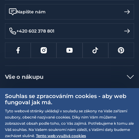
Napište nám
+420 602 378 801
Vše o nákupu
Jak nakupovat
Souhlas se zpracováním cookies - aby web
Více informací
Nejčastější dotazy
fungoval jak má.
Doprava a platba
Tyto webové stránky ukládají v souladu se zákony na Vaše zařízení
Obchodní podmínky
soubory, obecně nazývané cookies. Díky nim Vám můžeme
Vrácení a výměna zboží
Naše prodejny
Podmínky EQS věrnostního klubu
zobrazovat obsah podle toho, co Vás zajímá. Potřebujeme k tomu ale
Váš souhlas. Na Vašem soukromí nám záleží, s Vašimi daty budeme
Reklamace
On-line katalogy
zacházet slušně.
Tento web využívá cookies
EQS Rudná