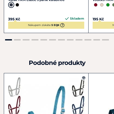
Skladem
395 Kč
195 Kč
Nákupem získáte
5 EQK
N
Podobné produkty