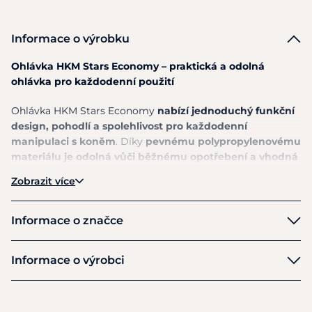
Informace o výrobku
Ohlávka HKM Stars Economy – praktická a odolná
ohlávka pro každodenní použití
Ohlávka HKM Stars Economy
nabízí jednoduchý funkční
design, pohodlí a spolehlivost pro každodenní
manipulaci s koněm
. Díky
pevnému polypropylenovému
materiálu je odolná vůči běžnému opotřebení a vhodná
pro použití ve stáji, na pastvině i při transportu.
Zobrazit více
Stříbrně zbarvené kovové kování dodává ohlávce elegantní
vzhled a zároveň zajišťuje dlouhou životnost. Praktická
Informace o značce
karabina umožňuje
rychlé a snadné zapínání i odepínání.
HKM
Informace o výrobci
pevná a odolná ohlávka pro každodenní použití
praktické zapínání pomocí karabiny
Výrobce
stříbrně zbarvené kovové kování
HKM Sports Equipment GmbH
pohodlné a jednoduché používání