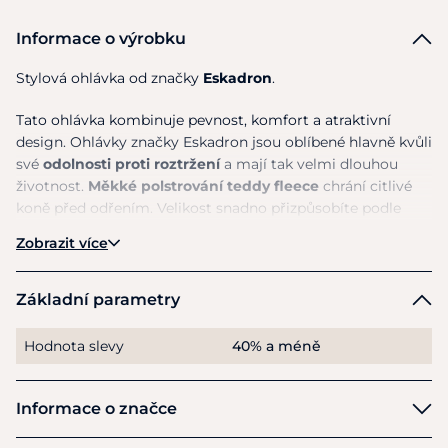
Informace o výrobku
Stylová ohlávka od značky
Eskadron
.
Tato ohlávka kombinuje pevnost, komfort a atraktivní
design. Ohlávky značky Eskadron jsou oblíbené hlavně kvůli
své
odolnosti proti roztržení
a mají tak velmi dlouhou
životnost.
Měkké polstrování teddy fleece
chrání citlivé
koně před odřením. Velikost snadno přizpůsobíte podle
vlastních potřeb díky přezkám po obou stranách a pod
Zobrazit více
bradou.
Materiál
: 100 % Bavlna
Základní parametry
Hodnota slevy
40% a méně
Informace o značce