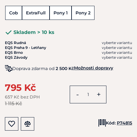
Cob
ExtraFull
Pony 1
Pony 2
Skladem > 10 ks
EQS Rudná
vyberte variantu
EQS Praha 9 - Letňany
vyberte variantu
EQS Brno
vyberte variantu
EQS Závody
vyberte variantu
Možnosti dopravy
Doprava zdarma od
2 500 Kč
795 Kč
-
+
657 Kč bez DPH
1 115 Kč
Kód:
P74815