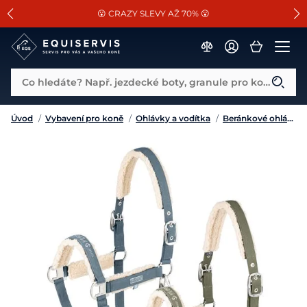
📐Pasování a doplňky k vybraným sedlům ZDARMA 🐴
SLEVA 13% na vše od Cassini!
😮 CRAZY SLEVY AŽ 70% 😮
Co hledáte? Např. jezdecké boty, granule pro koně...
Úvod
/
Vybavení pro koně
/
Ohlávky a vodítka
/
Beránkové ohlávky