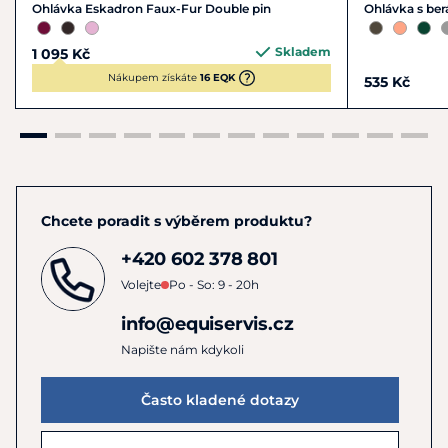
Ohlávka Eskadron Faux-Fur Double pin
Ohlávka s b
Skladem
1 095 Kč
Nákupem získáte
16 EQK
535 Kč
Chcete poradit s výběrem produktu?
+420 602 378 801
Volejte
Po - So: 9 - 20h
info@equiservis.cz
Napište nám kdykoli
Často kladené dotazy