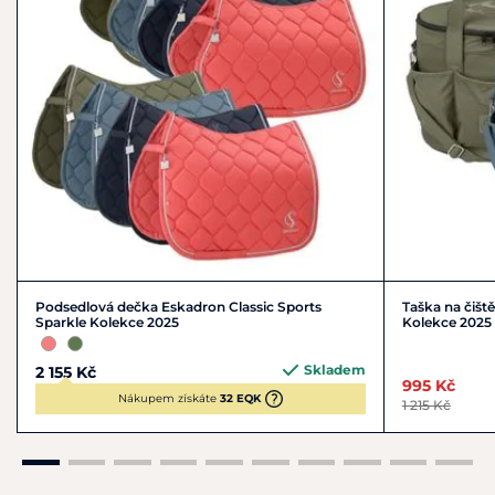
Podsedlová dečka Eskadron Classic Sports
Taška na čišt
Sparkle Kolekce 2025
Kolekce 2025
Skladem
2 155 Kč
995 Kč
Nákupem získáte
32 EQK
1 215 Kč