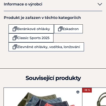
Eskadron
Informace o výrobci
Výrobce
Produkt je zařazen v těchto kategoriích
Pikeur Reitmoden Brinkmann GmbH & Co. KG
Esch 19
Beránkové ohlávky
Eskadron
Werther
33824
Classic Sports 2025
Německo
+49 5203 / 704 - 0
Zlevněné ohlávky, vodítka, lonžování
info@pikeur.de
Související produkty
-18 %