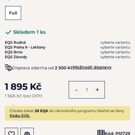
Full
Skladem 1 ks
EQS Rudná
vyberte variantu
EQS Praha 9 - Letňany
vyberte variantu
EQS Brno
vyberte variantu
EQS Závody
vyberte variantu
Možnosti dopravy
Doprava zdarma od
2 500 Kč
1 895 Kč
-
+
1 566 Kč bez DPH
Chcete získat
28 EQK
do věrnostního programu Staňte se členy
Klubu EQS.
Kód:
P51729