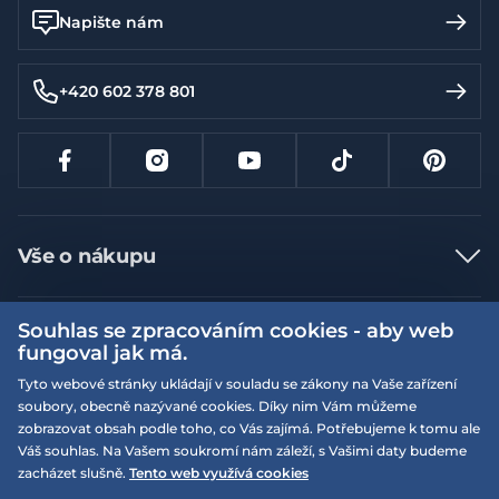
Napište nám
+420 602 378 801
Vše o nákupu
Jak nakupovat
Souhlas se zpracováním cookies - aby web
Více informací
Nejčastější dotazy
fungoval jak má.
Doprava a platba
Obchodní podmínky
Tyto webové stránky ukládají v souladu se zákony na Vaše zařízení
soubory, obecně nazývané cookies. Díky nim Vám můžeme
Vrácení a výměna zboží
Naše prodejny
Podmínky EQS věrnostního klubu
zobrazovat obsah podle toho, co Vás zajímá. Potřebujeme k tomu ale
Reklamace
Váš souhlas. Na Vašem soukromí nám záleží, s Vašimi daty budeme
On-line katalogy
EQS Rudná
zacházet slušně.
Tento web využívá cookies
Velikostní tabulky
Nyní zavřeno ‧ otevřeno od 09:00, Čt
Kariéra
© 2026 EQUISERVIS spol. s r.o. - založeno 1993