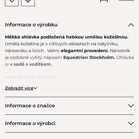
Informace o výrobku
Měkká ohlávka podložená hebkou umělou kožešinou.
Umělá kožešina je v citlivých oblastech na nátylníku,
nánosníku a lících.
Velmi
elegantní provedení.
Nánosník
je ozdobně vyšitý nápisem
Equestrian Stockholm.
Ohlávka
je
v sadě s vodítkem.
Materiál: 100% polyester
Zobrazit více
Pokyny k péči: Pouze ruční praní s šetrným pracím
práškem.
Informace o značce
Equestrian Stockholm
Informace o výrobci
Výrobce