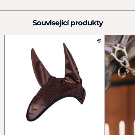
Equestrian Stockholm AB
Rökerigatan 19
Johanneshov
Související produkty
121 62
Švédsko
+46 861 900 80
info@equestrianstockholm.com