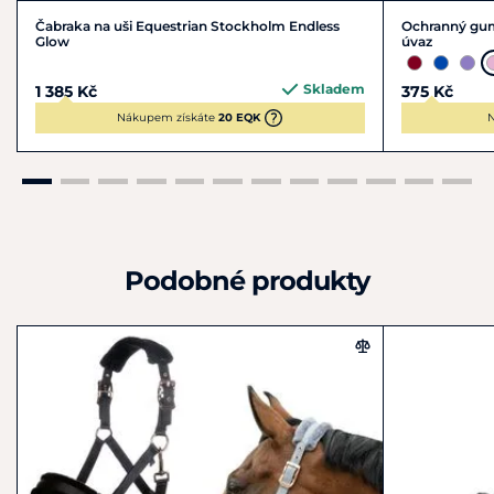
Čabraka na uši Equestrian Stockholm Endless
Ochranný gum
Glow
úvaz
Skladem
1 385 Kč
375 Kč
Nákupem získáte
20 EQK
N
Podobné produkty