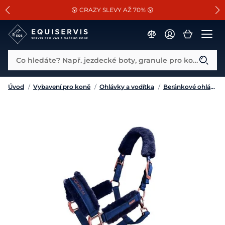
📐Pasování a doplňky k vybraným sedlům ZDARMA 🐴
SLEVA 13% na vše od Cassini!
😮 CRAZY SLEVY AŽ 70% 😮
Co hledáte? Např. jezdecké boty, granule pro koně...
Úvod
/
Vybavení pro koně
/
Ohlávky a vodítka
/
Beránkové ohlávky