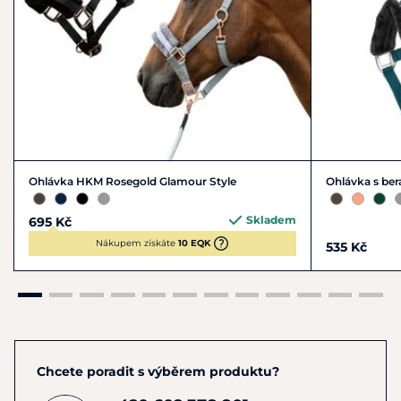
Ohlávka HKM Rosegold Glamour Style
Ohlávka s b
Skladem
695 Kč
Nákupem získáte
10 EQK
535 Kč
Chcete poradit s výběrem produktu?