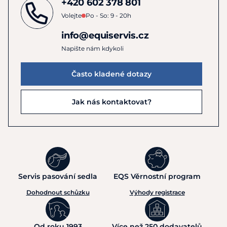
+420 602 378 801
Volejte
Po - So: 9 - 20h
info@equiservis.cz
Napište nám kdykoli
Často kladené dotazy
Jak nás kontaktovat?
Servis pasování sedla
EQS Věrnostní program
Dohodnout schůzku
Výhody registrace
Od roku 1993
Více než 250 dodavatelů