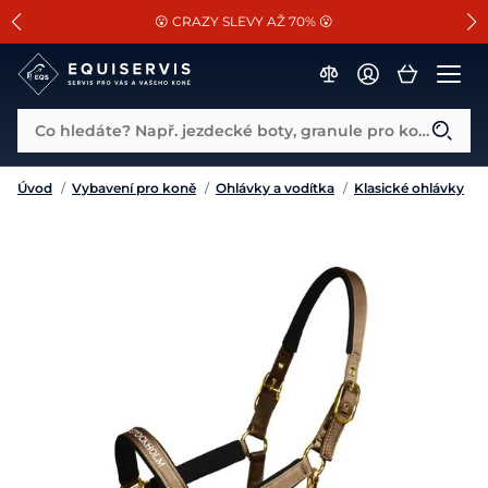
📐Pasování a doplňky k vybraným sedlům ZDARMA 🐴
SLEVA 13% na vše od Cassini!
😮 CRAZY SLEVY AŽ 70% 😮
Co hledáte? Např. jezdecké boty, granule pro koně...
Úvod
/
Vybavení pro koně
/
Ohlávky a vodítka
/
Klasické ohlávky
/