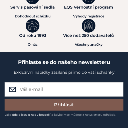
Servis pasování sedla
EQS Věrnostní program
Dohodnout schůzku
Výhody registrace
Od roku 1993
Více než 250 dodavatelů
O nás
Všechny značky
Přihlaste se do našeho newsletteru
Exkluzivní nabídky zasílané přímo do vaší schránky
Přihlásit
Vaše
údaje jsou u nás v bezpečí
a kdykoliv se můžete z newsletteru odhlásit.