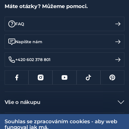
Máte otázky? Můžeme pomoci.
FAQ
Napište nám
+420 602 378 801
Vše o nákupu
Jak nakupovat
Souhlas se zpracováním cookies - aby web
Více informací
Nejčastější dotazy
fungoval jak má.