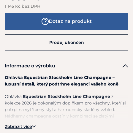
1 145 Kč bez DPH
Dotaz na produkt
Prodej ukončen
Informace o výrobku
Ohlávka Equestrian Stockholm Line Champagne –
luxusní detail, který podtrhne eleganci vašeho koně
Ohlávka
Equestrian Stockholm Line Champagne
z
kolekce 2026 je dokonalým doplňkem pro všechny, kteří si
potrpí na vytříbený styl a harmonicky sladěný vzhled.
Nádherný champagne odstín v kombinaci se zlatými
kovovými prvky působí velmi luxusně, jemně a zároveň
Zobrazit více
výrazně, takže okamžitě upoutá pozornost a dodá koni